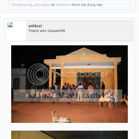
Dieuphuong
,
phonglan
và
Sabaidee
thích nội dung này.
anhkiet
Thành viên CaravanVN