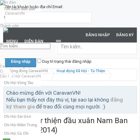
Diễn đàn
Tên tài khoản hoặc địa chỉ Email:
Tìm kiếm diễn đàn
Mới nhất
Thành viên
Mật khẩu:
Notable Members
ĐĂNG NHẬP
ĐĂNG KÝ
Đang trực tuyến
MENU
DIỄN ĐÀN
Hoạt động gần đây
Bạn đã quên mật khẩu?
New Profile Posts
Duy trì trạng thái đăng nhập
Caravan trong nước
Caravan quốc tế
Cộng đồng CaravanVN
Hoạt động Xã Hội - Từ Thiện
Các Chi Hội CaravanVN
Chi Hội Vũng Tàu
Chi Hội Đồng Nai
Chào mừng đến với CaravanVN!
Nếu bạn thấy nơi đây thú vị, tại sao lại không
đăng
Chi Hội Miền Bắc
ký tham gia
để trao đổi cùng mọi người. :)
Chi Hội Bình Dương
Chi Hội Sài Gòn
Hình ảnh từ thiện đầu xuân Nam Ban
Chi Hội Miền Trung
(15-16/01/2014)
Chi Hội Củ Chi