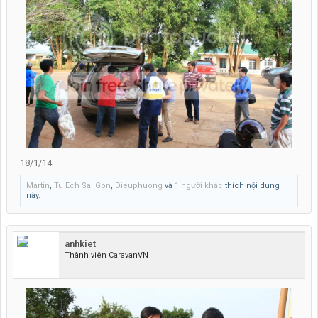
18/1/14
Martin
,
Tu Ech Sai Gon
,
Dieuphuong
và
1 người khác
thích nội dung
này.
anhkiet
Thành viên CaravanVN