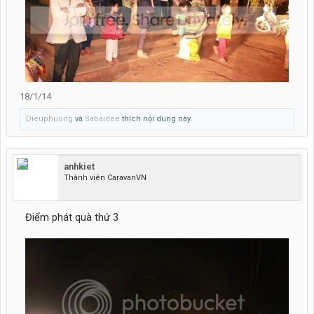
18/1/14
Dieuphuong
và
Sabaidee
thích nội dung này.
anhkiet
Thành viên CaravanVN
Điểm phát quà thứ 3