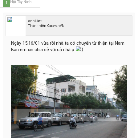
Chi Hội Tây Ninh
1
2
Tiếp >
anhkiet
Thành viên CaravanVN
Ngày 15,16/01 vừa rồi nhà ta có chuyến từ thiện tại Nam
Ban em xin chia sẻ với cả nhà ạ