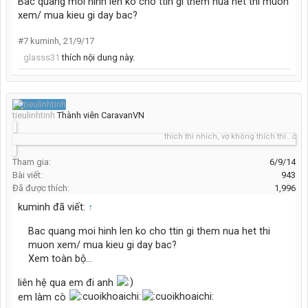
Bac quang moi hinh len ko cho ttin gi them nua het thi muon
xem/ mua kieu gi day bac?
#7
kuminh
,
21/9/17
glasss31
thích nội dung này.
tieulinhtinh
Thành viên CaravanVN
thích thì nhích, vợ không thích thì...ở nhà :
Tham gia:
6/9/14
Bài viết:
943
Đã được thích:
1,996
kuminh đã viết:
↑
Bac quang moi hinh len ko cho ttin gi them nua het thi
muon xem/ mua kieu gi day bac?
Xem toàn bộ...
liên hệ qua em đi anh
em làm cò