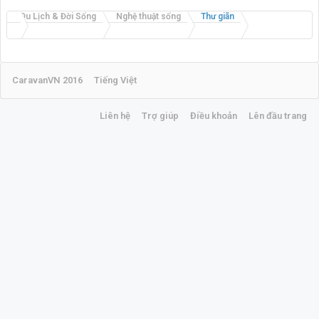
Du Lịch & Đời Sống
Nghệ thuật sống
Thư giãn
CaravanVN 2016
Tiếng Việt
Liên hệ
Trợ giúp
Điều khoản
Lên đầu trang