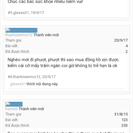
Chúc các bác sức khỏe nhiều niềm vui!
#5
glasss31
,
19/9/17
thanhnienmoi12
Thành viên mới
Tham gia:
20/9/17
Bài viết:
4
Đã được thích:
2
Nghèo mới đi phượt, phượt thì sao mua đồng hồ xịn được.
kiếm cái cỡ mấy trăm ngàn coi giờ không bị trễ hẹn là ok
#6
thanhnienmoi12
,
20/9/17
glasss31
thích nội dung này.
kuminh
Thành viên mới
Tham gia:
31/8/15
Bài viết:
123
Đã được thích:
253