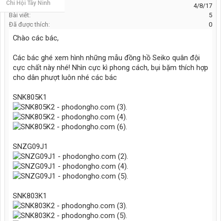
Chi Hội Tây Ninh
Tham gia:
4/8/17
Bài viết:
5
Đã được thích:
0
Chào các bác,
Các bác ghé xem hình những mẫu đồng hồ Seiko quân đội
cực chất này nhé! Nhìn cực kì phong cách, bụi bặm thích hợp
cho dân phượt luôn nhé các bác
SNK805K1
SNZG09J1
SNK803K1