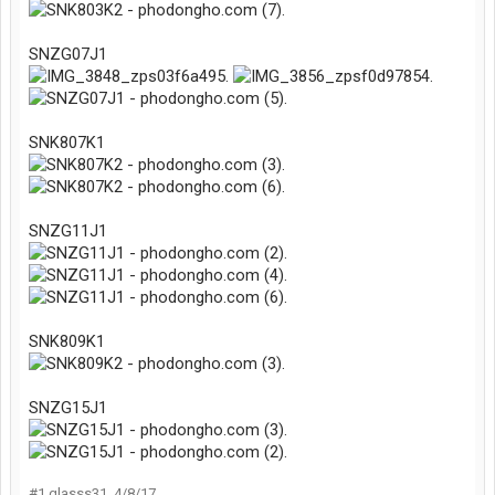
SNZG07J1
SNK807K1
SNZG11J1
SNK809K1
SNZG15J1
#1
glasss31
,
4/8/17