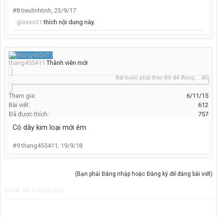
#8
tieulinhtinh
,
23/9/17
glasss31
thích nội dung này.
thang455411
Thành viên mới
Bắt buộc phải thay đổi để đừng.... đổi thay
Tham gia:
6/11/15
Bài viết:
612
Đã được thích:
757
Có dây kim loại mới êm
#9
thang455411
,
19/9/18
(Bạn phải Đăng nhập hoặc Đăng ký để đăng bài viết)
Chia sẻ trang này