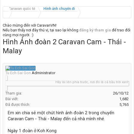
Caravan quốc tế
Hình ảnh chuyến đi
Chào mừng đến với CaravanVN!
Nếu bạn thấy nơi đây thú vị, tại sao lại không
đăng ký tham gia
để trao đổi
cùng mọi người. :)
Hình Ảnh đoàn 2 Caravan Cam - Thái -
Malay
Tu Ech Sai Gon
Administrator
Hãy lái lên phía trước, nơi đó là cả bầu trời xanh.....
Tham gia:
26/10/12
Bài viết:
1,682
Đã được thích:
5,765
Em xin chia sẻ một chút hình ảnh đoàn 2 trong chuyến
Caravan Cam - Thái - Malay đến cả nhà mình nhé.
Ngày 1 đoàn ở Koh Kong