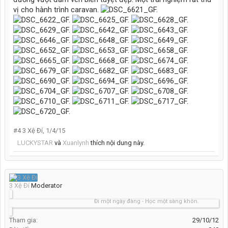
vị cho hành trình caravan.
#4
3 Xệ Đí
,
1/4/15
LUCKYSTAR
và
Xuanlynh
thích nội dung này.
3 Xệ Đí
Moderator
Đi một ngày đàng - Học một sàng khôn.
Tham gia:
29/10/12