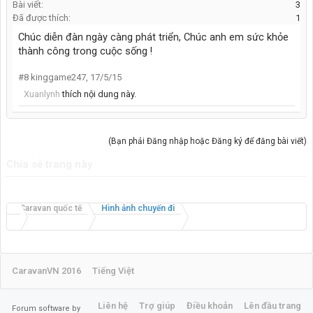
Bài viết:
3
Đã được thích:
1
Chúc diễn đàn ngày càng phát triển, Chúc anh em sức khỏe
thành công trong cuộc sống !
#8
kinggame247
,
17/5/15
Xuanlynh
thích nội dung này.
(Bạn phải Đăng nhập hoặc Đăng ký để đăng bài viết)
Chia sẻ trang này
Caravan quốc tế
Hình ảnh chuyến đi
CaravanVN 2016
Tiếng Việt
Liên hệ
Trợ giúp
Điều khoản
Lên đầu trang
Forum software by