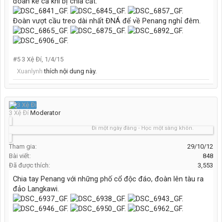
đoàn kể cả khi bị chia cắt.
Đoàn vượt cầu treo dài nhất ĐNÁ để về Penang nghỉ đêm.
#5
3 Xệ Đí
,
1/4/15
Xuanlynh
thích nội dung này.
3 Xệ Đí
Moderator
Đi một ngày đàng - Học một sàng khôn.
Tham gia:
29/10/12
Bài viết:
848
Đã được thích:
3,553
Chia tay Penang với những phố cổ độc đáo, đoàn lên tàu ra
đảo Langkawi.