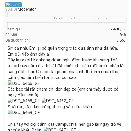
3 Xệ Đí
Moderator
Đi một ngày đàng - Học một sàng khôn.
Tham gia:
29/10/12
Bài viết:
848
Đã được thích:
3,553
Srr cả nhà. Em lại bỏ quên trọng trác đưa ảnh như đã hứa.
Em gửi tiếp ảnh đây ạ.
Đây là resort Kohkong đoàn nghỉ đêm trước khi sang Thái.
resort này nằm ở vị trí rất đặc biệt, chỉ cần một bước chân là
sang đất Thái. Có doi đất phân chia lãnh thổ, em chưa thử
cảm giác tắm biển hai nước coi sao.
Các bác tài rất chăm chỉ dọn dẹp xe (em chỉ thấy được có
ngày đầu tiên à)
Đoàn xe, đâu ken cứng đường vào cửa khẩu.
Chia tay với đội cảnh sát Campuchia, hẹn gặp lại ngày trở về
từ cửa khẩu Pailin.