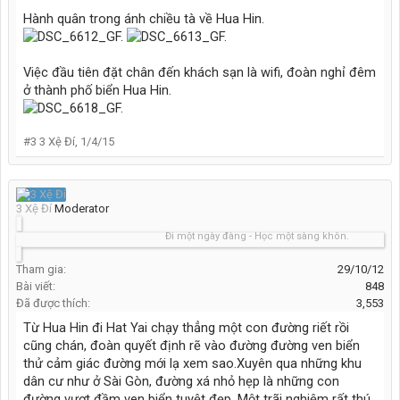
Hành quân trong ánh chiều tà về Hua Hin.
Việc đầu tiên đặt chân đến khách sạn là wifi, đoàn nghỉ đêm
ở thành phố biển Hua Hin.
#3
3 Xệ Đí
,
1/4/15
3 Xệ Đí
Moderator
Đi một ngày đàng - Học một sàng khôn.
Tham gia:
29/10/12
Bài viết:
848
Đã được thích:
3,553
Từ Hua Hin đi Hat Yai chạy thẳng một con đường riết rồi
cũng chán, đoàn quyết định rẽ vào đường đường ven biển
thử cảm giác đường mới lạ xem sao.Xuyên qua những khu
dân cư như ở Sài Gòn, đường xá nhỏ hẹp là những con
đường vượt đầm ven biển tuyệt đẹp. Một trãi nghiệm rất thú