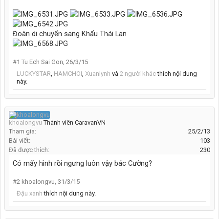
Đoàn di chuyển sang Khẩu Thái Lan
#1
Tu Ech Sai Gon
,
26/3/15
LUCKYSTAR
,
HAMCHOI
,
Xuanlynh
và
2 người khác
thích nội dung
này.
khoalongvu
Thành viên CaravanVN
Tham gia:
25/2/13
Bài viết:
103
Đã được thích:
230
Có mấy hình rồi ngưng luôn vậy bác Cường?
#2
khoalongvu
,
31/3/15
Đậu xanh
thích nội dung này.