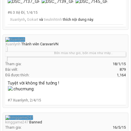
#6
3 Xệ Đí
,
1/4/15
Xuanlynh
,
Gokart
và
tieulinhtinh
thích nội dung này.
Xuanlynh
Thành viên CaravanVN
Bốn mùa như gió, bốn mùa như mây...
Tham gia:
18/1/15
Bài viết:
879
Đã được thích:
1,164
Tuyệt vời không thể tưởng !
#7
Xuanlynh
,
2/4/15
kinggame247
Banned
Tham gia:
16/5/15