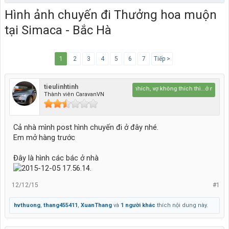
Hình ảnh chuyến đi Thưởng hoa muộn
tại Simaca - Bắc Hà
1
2
3
4
5
6
7
Tiếp >
tieulinhtinh
thích thì nhích, vợ không thích thì...ở nhà :)
Thành viên CaravanVN
Cả nhà mình post hình chuyến đi ở đây nhé.
Em mở hàng trước
Đây là hình các bác ở nhà
12/12/15
#1
hvthuong
,
thang455411
,
XuanThang
và
1 người khác
thích nội dung này.