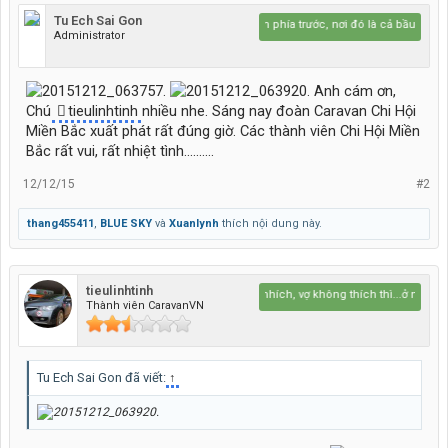
Tu Ech Sai Gon
Hãy lái lên phía trước, nơi đó là cả bầu trời xanh
Administrator
Anh cám ơn,
Chú
tieulinhtinh
nhiều nhe. Sáng nay đoàn Caravan Chi Hội
Miền Bắc xuất phát rất đúng giờ. Các thành viên Chi Hội Miền
Bắc rất vui, rất nhiệt tình..........
12/12/15
#2
thang455411
,
BLUE SKY
và
Xuanlynh
thích nội dung này.
tieulinhtinh
thích thì nhích, vợ không thích thì...ở nhà :)
Thành viên CaravanVN
Tu Ech Sai Gon đã viết:
↑