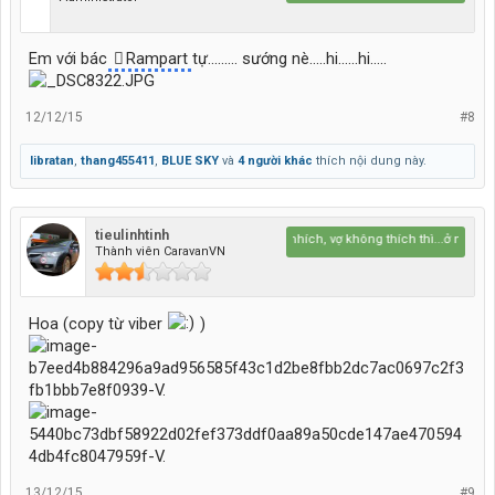
Em với bác
Rampart
tự......... sướng nè.....hi......hi.....
12/12/15
#8
libratan
,
thang455411
,
BLUE SKY
và
4 người khác
thích nội dung này.
tieulinhtinh
thích thì nhích, vợ không thích thì...ở nhà :)
Thành viên CaravanVN
Hoa (copy từ viber
)
13/12/15
#9