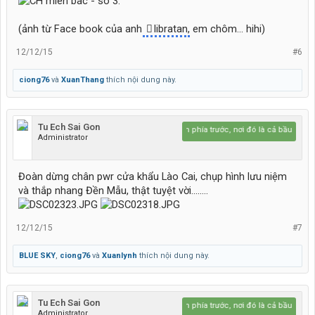
(ảnh từ Face book của anh
libratan
, em chôm... hihi)
12/12/15
#6
ciong76
và
XuanThang
thích nội dung này.
Tu Ech Sai Gon
Hãy lái lên phía trước, nơi đó là cả bầu trời xanh
Administrator
Đoàn dừng chân pwr cửa khẩu Lào Cai, chụp hình lưu niệm
và thắp nhang Đền Mẫu, thật tuyệt vời........
12/12/15
#7
BLUE SKY
,
ciong76
và
Xuanlynh
thích nội dung này.
Tu Ech Sai Gon
Hãy lái lên phía trước, nơi đó là cả bầu trời xanh
Administrator