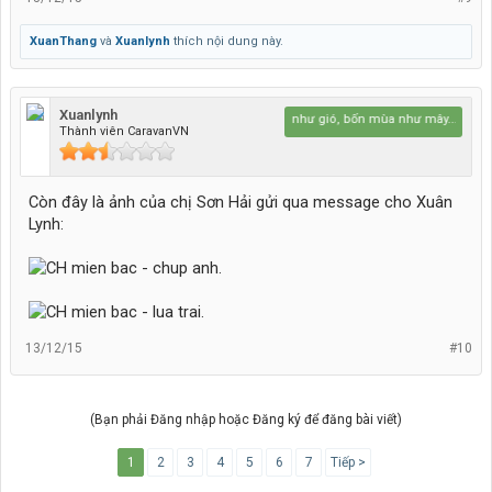
XuanThang
và
Xuanlynh
thích nội dung này.
Xuanlynh
Bốn mùa như gió, bốn mùa như mây...
Thành viên CaravanVN
Còn đây là ảnh của chị Sơn Hải gửi qua message cho Xuân
Lynh:
13/12/15
#10
(Bạn phải Đăng nhập hoặc Đăng ký để đăng bài viết)
1
2
3
4
5
6
7
Tiếp >