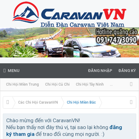
MENU
ĐĂNG NHẬP
ĐĂNG KÝ
Chi Hội Miền Trung
Chi Hội Củ Chi
Chi Hội Tây Ninh
...
Các Chi Hội CaravanVN
Chi Hội Miền Bắc
Chào mừng đến với CaravanVN!
Nếu bạn thấy nơi đây thú vị, tại sao lại không
đăng
ký tham gia
để trao đổi cùng mọi người. :)