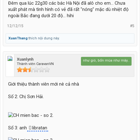
Đêm qua lúc 22g30 các bác Hà Nội đã alô cho em... Chưa
xuất phát mà tình hình có vẻ đã rất "nóng" mặc dù nhiệt độ
ngoài Bắc đang dưới 20 độ... hihi
12/12/15
#5
XuanThang
thích nội dung này.
Xuanlynh
Bốn mùa như gió, bốn mùa như mây...
Thành viên CaravanVN
Giới thiệu thành viên mới nè cả nhà
Số 2: Chị Sơn Hải.
Sổ 3: anh
libratan