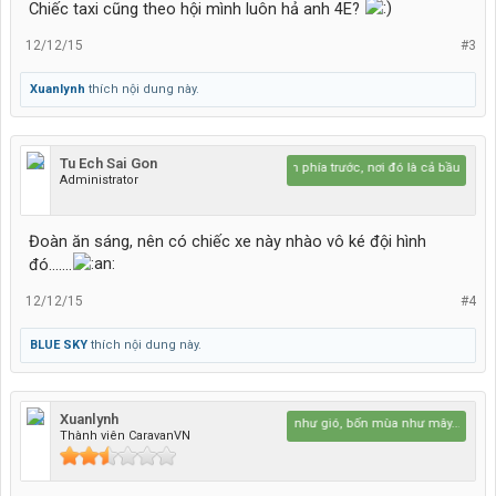
Chiếc taxi cũng theo hội mình luôn hả anh 4E?
12/12/15
#3
Xuanlynh
thích nội dung này.
Tu Ech Sai Gon
Hãy lái lên phía trước, nơi đó là cả bầu trời xanh
Administrator
Đoàn ăn sáng, nên có chiếc xe này nhào vô ké đội hình
đó.......
12/12/15
#4
BLUE SKY
thích nội dung này.
Xuanlynh
Bốn mùa như gió, bốn mùa như mây...
Thành viên CaravanVN