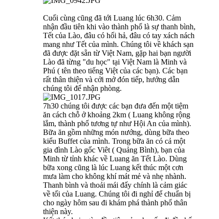
Cuối cùng cũng đã tới Luang lúc 6h30. Cảm
nhận đầu tiên khi vào thành phố là sự thanh bình,
Tết của Lào, đâu có hối hả, đâu có tay xách nách
mang như Tết của mình. Chúng tôi về khách sạn
đã được đặt sẵn từ Việt Nam, gặp hai bạn người
Lào đã từng "du học" tại Việt Nam là Minh và
Phú ( tên theo tiếng Việt của các bạn). Các bạn
rất thân thiện và cởi mở đón tiếp, hướng dẫn
chúng tôi để nhận phòng.
7h30 chúng tôi được các bạn đưa đến một tiệm
ăn cách chỗ ở khoảng 2km ( Luang không rộng
lắm, thành phố tương tự như Hội An của mình).
Bữa ăn gồm những món nướng, dùng bữa theo
kiểu Buffet của mình. Trong bữa ăn có cả một
gia đình Lào gốc Viêt ( Quảng Bình), bạn của
Minh từ tỉnh khác về Luang ăn Tết Lào. Dùng
bữa xong cũng là lúc Luang kết thúc một cơn
mưa làm cho không khí mát mẻ và nhẹ nhành.
Thanh bình và thoải mái đấy chính là cảm giác
về tối của Luang. Chúng tôi đi nghỉ để chuẩn bị
cho ngày hôm sau đi khám phá thành phố thân
thiện này.