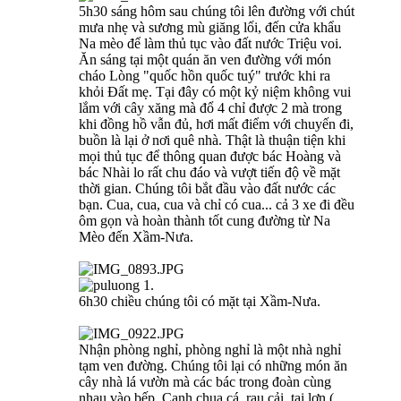
5h30 sáng hôm sau chúng tôi lên đường với chút
mưa nhẹ và sương mù giăng lối, đến cửa khẩu
Na mèo để làm thủ tục vào đất nước Triệu voi.
Ăn sáng tại một quán ăn ven đường với món
cháo Lòng "quốc hồn quốc tuý" trước khi ra
khỏi Đất mẹ. Tại đây có một kỷ niệm không vui
lắm với cây xăng mà đổ 4 chỉ được 2 mà trong
khi đồng hồ vẫn đủ, hơi mất điểm với chuyến đi,
buồn là lại ở nơi quê nhà. Thật là thuận tiện khi
mọi thủ tục để thông quan được bác Hoàng và
bác Nhài lo rất chu đáo và vượt tiến độ về mặt
thời gian. Chúng tôi bắt đầu vào đất nước các
bạn. Cua, cua, cua và chỉ có cua... cả 3 xe đi đều
ôm gọn và hoàn thành tốt cung đường từ Na
Mèo đến Xầm-Nưa.
6h30 chiều chúng tôi có mặt tại Xầm-Nưa.
Nhận phòng nghỉ, phòng nghỉ là một nhà nghỉ
tạm ven đường. Chúng tôi lại có những món ăn
cây nhà lá vườn mà các bác trong đoàn cùng
nhau vào bếp. Canh chua cá, rau cải, tai lợn (