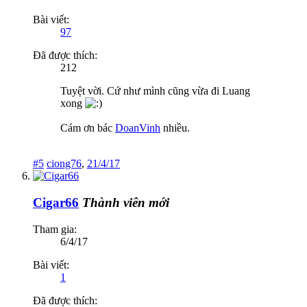
Bài viết:
97
Đã được thích:
212
Tuyệt vời. Cứ như mình cũng vừa đi Luang
xong
Cám ơn bác
DoanVinh
nhiều.
#5
ciong76
,
21/4/17
Cigar66
Thành viên mới
Tham gia:
6/4/17
Bài viết:
1
Đã được thích: