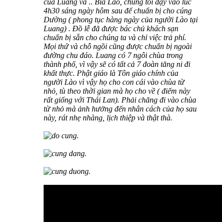
của Luang và .. Bia Lào, chúng tôi dạy vào lúc
4h30 sáng ngày hôm sau để chuẩn bị cho cúng
Dường ( phong tục hàng ngày của người Lào tại
Luang) . Đồ lễ đã được bác chủ khách sạn
chuẩn bị sẵn cho chúng ta và chỉ việc trả phí.
Mọi thứ và chỗ ngồi cũng được chuẩn bị ngoài
đường chu đáo. Luang có 7 ngôi chùa trong
thành phố, vì vậy sẽ có tất cả 7 đoàn tăng ni đi
khất thực. Phật giáo là Tôn giáo chính của
người Lào vì vậy họ cho con cái vào chùa từ
nhỏ, tù theo thời gian mà họ cho về ( điểm này
rất giống với Thái Lan). Phải chăng đi vào chùa
từ nhỏ mà ảnh hưởng đến nhân cách của họ sau
này, rát nhẹ nhàng, lịch thiệp và thật thà.