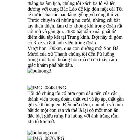
tháng ba âm lịch, chúng tôi xách ba lô và lên
đường với cung Bắc Lào để kịp đón một cái Tết
té nước của các bạn láng giềng vô cùng thú vị.
Trước chuyến đi những nụ cười, những cái bắt
tay thân thiện, làm cho không khí trong đoàn rất
cởi mở và gần gũi. 2h30 bắt đầu xuất phát từ
điểm đầu tập kết tại Trung kính. Đợt này đi gồm
có 3 xe và 8 thành viên trong đoàn.
Vượt hơn 100km, qua con đường mới Son Bá
Mười của xứ Thanh chúng tôi đến Pù luông
trong một buổi hoàng hôn mà đã đã thấy cảm
giác khám phá bắt đầu.
Tối đó chúng tôi có bữa cơm đầu tiên của các
thành viên trong đoàn, thất vui và ấp áp, thật gần
gũi và thân quen. Đến nửa đêm, chủ nhà vô tình
bắt đc một con rắn và thế là lại có một món ăn
đặc biệt giữa rừng Pù luông với ánh trăng rằm
khi tỏ khi mờ.