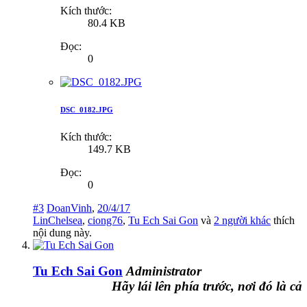
Kích thước:
80.4 KB
Đọc:
0
DSC_0182.JPG
Kích thước:
149.7 KB
Đọc:
0
#3
DoanVinh
,
20/4/17
LinChelsea
,
ciong76
,
Tu Ech Sai Gon
và
2 người khác
thích
nội dung này.
Tu Ech Sai Gon
Administrator
Hãy lái lên phía trước, nơi đó là cả bầu