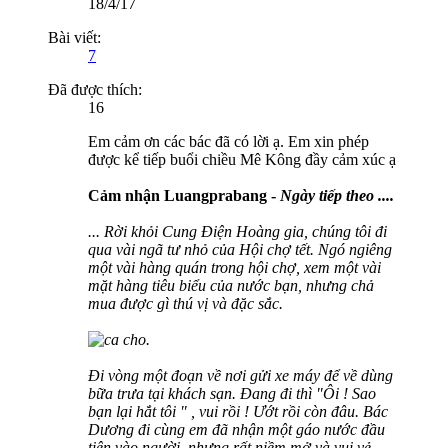
18/4/17
Bài viết:
7
Đã được thích:
16
Em cảm ơn các bác đã có lời ạ. Em xin phép
được kể tiếp buổi chiều Mê Kông đầy cảm xúc ạ
Cảm nhận Luangprabang -
Ngày tiếp theo ....
... Rời khỏi Cung Điện Hoàng gia, chúng tôi đi
qua vài ngã tư nhỏ của Hội chợ tết. Ngó ngiêng
một vài hàng quán trong hội chợ, xem một vài
mặt hàng tiêu biểu của nước bạn, nhưng chả
mua được gì thú vị và đặc sắc.
Đi vòng một đoạn về nơi gửi xe máy để về dùng
bữa trưa tại khách sạn. Đang đi thì "Ôi ! Sao
bạn lại hắt tôi " , vui rồi ! Ướt rồi còn đâu. Bác
Dương đi cùng em đã nhận một gáo nước đầu
tiên vào người, nhưng rất niềm mở và vui vẻ.