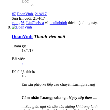
Đọc:
0
#7
DoanVinh
,
21/4/17
Sửa lần cuối:
21/4/17
ciong76
,
LinChelsea
và
tieulinhtinh
thích nội dung này.
DoanVinh
Thành viên mới
Tham gia:
18/4/17
Bài viết:
7
Đã được thích:
16
Em xin phép kể tiếp câu chuyên Luangprabang
.......
Cảm nhận Luangprabang -
Ngày tiếp theo ....
....Sau giấc ngủ rất sâu của không khí trong lành