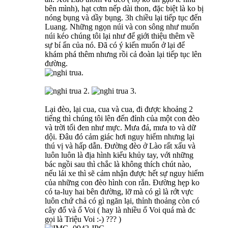
bên mình), hạt cơm nếp dài thon, đặc biệt là ko bị
nóng bụng và dầy bụng. 3h chiều lại tiếp tục đến
Luang. Những ngọn núi và con sông như muốn
núi kéo chúng tôi lại như để giới thiệu thêm về
sự bí ẩn của nó. Đã có ý kiến muốn ở lại để
khám phá thêm nhưng rồi cả đoàn lại tiếp tục lên
đường.
Lại đèo, lại cua, cua và cua, đi được khoảng 2
tiếng thì chúng tôi lên đến đỉnh của một con đèo
và trời tối đen như mực. Mưa đá, mưa to và dữ
dội. Đâu đó cảm giác hơi nguy hiểm nhưng lại
thú vị và hấp dẫn. Đường đèo ở Lào rất xấu và
luôn luôn là địa hình kiểu khủy tay, với những
bác ngồi sau thì chắc là không thích chút nào,
nếu lái xe thì sẽ cảm nhận được hết sự nguy hiểm
của những con đèo hình con rắn. Đường hẹp ko
có ta-luy hai bên đường, lỡ mà có gì là rớt vực
luôn chứ chả có gì ngăn lại, thỉnh thoảng còn có
cây đổ và ổ Voi ( hay là nhiều ổ Voi quá mà đc
gọi là Triệu Voi :-) ??? )