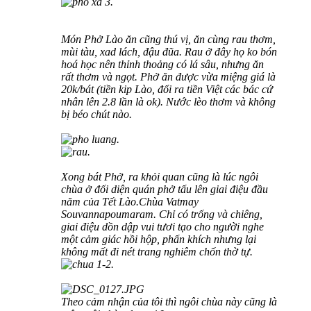
Món Phở Lào ăn cũng thú vị, ăn cùng rau thơm,
mùi tàu, xad lách, đậu đũa. Rau ở đây họ ko bón
hoá học nên thỉnh thoảng có lá sâu, nhưng ăn
rất thơm và ngọt. Phở ăn được vừa miệng giá là
20k/bát (tiền kip Lào, đổi ra tiền Việt các bác cứ
nhân lên 2.8 lần là ok). Nước lèo thơm và không
bị béo chút nào.
Xong bát Phở, ra khỏi quan cũng là lúc ngôi
chùa ở đối diện quán phở tấu lên giai điệu đầu
năm của Tết Lào.Chùa Vatmay
Souvannapoumaram.
Chỉ có trống và chiêng,
giai điệu dồn dập vui tươi tạo cho người nghe
một cảm giác hồi hộp, phấn khích nhưng lại
không mất đi nét trang nghiêm chốn thờ tự.
Theo cảm nhận của tôi thì ngôi chùa này cũng là