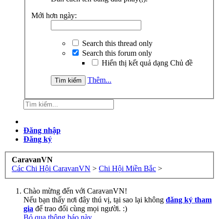
Mới hơn ngày:
Search this thread only
Search this forum only
Hiển thị kết quả dạng Chủ đề
Thêm...
Đăng nhập
Đăng ký
CaravanVN
Các Chi Hội CaravanVN
>
Chi Hội Miền Bắc
>
Chào mừng đến với CaravanVN!
Nếu bạn thấy nơi đây thú vị, tại sao lại không
đăng ký tham
gia
để trao đổi cùng mọi người. :)
Bỏ qua thông báo này