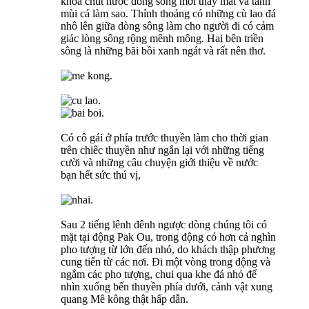
khỏa chút nước dòng sông mới thấy mát và tanh
mùi cá làm sao. Thỉnh thoảng có những cù lao đá
nhô lên giữa dòng sông làm cho người đi có cảm
giác lòng sông rộng mênh mông. Hai bên triền
sông là những bãi bồi xanh ngát và rất nên thơ.
Có cô gái ở phía trước thuyền làm cho thời gian
trên chiêc thuyền như ngắn lại với những tiếng
cười và những câu chuyện giới thiệu về nước
bạn hết sức thú vị,
Sau 2 tiếng lênh đênh ngược dòng chúng tôi có
mặt tại động Pak Ou, trong động có hơn cả nghìn
pho tượng từ lớn đến nhỏ, do khách thập phương
cung tiến từ các nơi. Đi một vòng trong động và
ngắm các pho tượng, chui qua khe đá nhỏ để
nhìn xuống bến thuyền phía dưới, cảnh vật xung
quang Mê kông thật hấp dẫn.