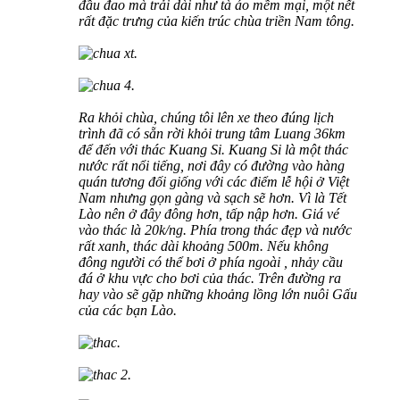
đầu đao mà trải dài như tà áo mềm mại, một nết
rất đặc trưng của kiến trúc chùa triền Nam tông.
Ra khỏi chùa, chúng tôi lên xe theo đúng lịch
trình đã có sẵn rời khỏi trung tâm Luang 36km
để đến với thác Kuang Si. Kuang Si là một thác
nước rất nổi tiếng, nơi đây có đường vào hàng
quán tương đối giống với các điểm lễ hội ở Việt
Nam nhưng gọn gàng và sạch sẽ hơn. Vì là Tết
Lào nên ở đây đông hơn, tấp nập hơn. Giá vé
vào thác là 20k/ng. Phía trong thác đẹp và nước
rất xanh, thác dài khoảng 500m. Nếu không
đông người có thể bơi ở phía ngoài , nhảy cầu
đá ở khu vực cho bơi của thác. Trên đường ra
hay vào sẽ gặp những khoảng lồng lớn nuôi Gấu
của các bạn Lào.