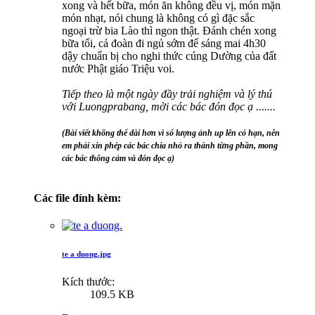
xong và hết bữa, món ăn không đều vị, món mặn
món nhạt, nói chung là không có gì đặc sắc
ngoại trừ bia Lào thì ngon thật. Đánh chén xong
bữa tối, cả đoàn đi ngủ sớm để sáng mai 4h30
dậy chuẩn bị cho nghi thức cúng Dường của đất
nước Phật giáo Triệu voi.
Tiếp theo là một ngày đầy trải nghiệm và lý thú
với Luongprabang, mời các bác đón đọc ạ .......
(Bài viết không thể dài hơn vì số lượng ảnh up lên có hạn, nên
em phải xin phép các bác chia nhỏ ra thành từng phần, mong
các bác thông cảm và đón đọc ạ)
Các file đính kèm:
te a duong.jpg
Kích thước:
109.5 KB