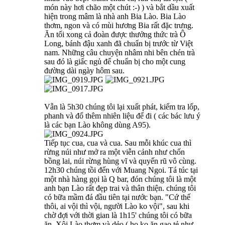
món này hơi chão một chút :-) ) và bắt dầu xuất
hiện trong mâm là nhà anh Bia Lào. Bia Lào
thơm, ngon và có mùi hương Bia rất đặc trưng.
Ăn tối xong cả đoàn được thưởng thức trà Ô
Long, bánh đậu xanh đã chuẩn bị trước từ Việt
nam. Những câu chuyện nhâm nhi bên chén trà
sau đó là giấc ngủ để chuẩn bị cho một cung
đường dài ngày hôm sau.
Vẫn là 5h30 chúng tôi lại xuất phát, kiểm tra lốp,
phanh và đổ thêm nhiên liệu để đi ( các bác lưu ý
là các bạn Lào không dùng A95).
Tiếp tục cua, cua và cua. Sau mỗi khúc cua thì
rừng núi như mở ra một viễn cảnh như chốn
bồng lai, núi rừng hùng vĩ và quyến rũ vô cùng.
12h30 chúng tồi đến với Muang Ngoi. Tá túc tại
một nhà hàng gọi là Q bar, đón chúng tôi là một
anh bạn Lào rất đẹp trai và thân thiện. chúng tôi
có bữa mầm đá đầu tiên tại nước bạn. "Cứ thế
thôi, ai vội thì vội, người Lào ko vội", sau khi
chờ đợi với thời gian là 1h15' chúng tôi có bữa
ăn. Xôi Lào thơm và dẻo ( họ ko ăn gạo tẻ như