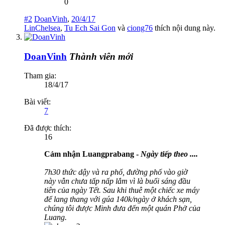
0
#2
DoanVinh
,
20/4/17
LinChelsea
,
Tu Ech Sai Gon
và
ciong76
thích nội dung này.
DoanVinh
Thành viên mới
Tham gia:
18/4/17
Bài viết:
7
Đã được thích:
16
Cảm nhận Luangprabang -
Ngày tiếp theo ....
7h30 thức dậy và ra phố, đường phố vào giờ
này vẫn chưa tấp nấp lắm vì là buổi sáng đầu
tiên của ngày Tết. Sau khi thuê một chiếc xe máy
để lang thang với gúa 140k/ngày ở khách sạn,
chúng tôi được Minh đưa đến một quán Phở của
Luang.