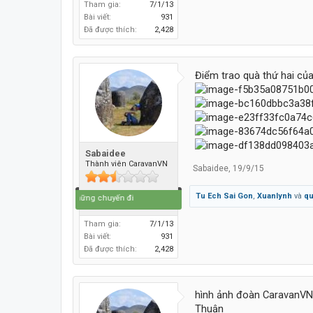
Tham gia:
7/1/13
Bài viết:
931
Đã được thích:
2,428
Điểm trao quà thứ hai của
Sabaidee
Thành viên CaravanVN
Sabaidee
,
19/9/15
Tu Ech Sai Gon
,
Xuanlynh
và
qu
Cuộc đời là những chuyến đi
Tham gia:
7/1/13
Bài viết:
931
Đã được thích:
2,428
hình ảnh đoàn CaravanVN 
Thuận