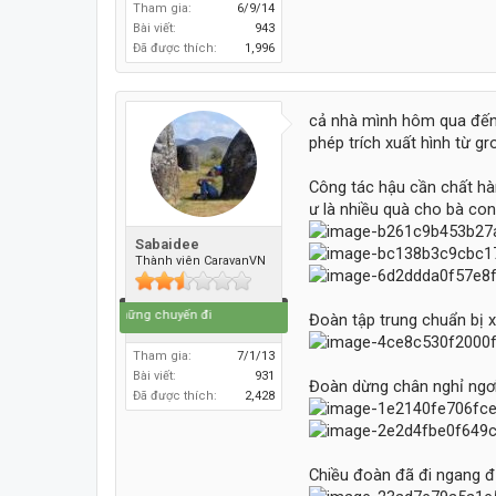
Tham gia:
6/9/14
Bài viết:
943
Đã được thích:
1,996
cả nhà mình hôm qua đến 
phép trích xuất hình từ g
Công tác hậu cần chất hàn
ư là nhiều quà cho bà co
Sabaidee
Thành viên CaravanVN
Cuộc đời là những chuyến đi
Đoàn tập trung chuẩn bị x
Tham gia:
7/1/13
Bài viết:
931
Đoàn dừng chân nghỉ ngơ
Đã được thích:
2,428
Chiều đoàn đã đi ngang đ