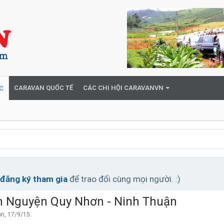
CARAVAN QUỐC TẾ
CÁC CHI HỘI CARAVANVN
C
đăng ký tham gia
để trao đổi cùng mọi người. :)
n Nguyện Quy Nhơn - Ninh Thuận
on
,
17/9/15
.