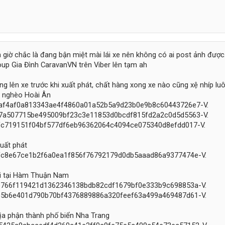
giờ chắc là đang bận miệt mài lái xe nên không có ai post ảnh đượ
roup Gia Đình CaravanVN trên Viber lên tạm ah
g lên xe trước khi xuất phát, chất hàng xong xe nào cũng xệ nhíp luô
n nghèo Hoài Ân
uất phát
i tại Hàm Thuận Nam
ịa phận thành phố biển Nha Trang