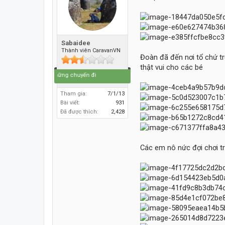
Sabaidee
Thành viên CaravanVN
Đoàn đã đến nơi tổ chứ t
thật vui cho các bé
Cuộc đời là những chuyến đi
Tham gia:
7/1/13
Bài viết:
931
Đã được thích:
2,428
Các em nô nức đợi chơi t