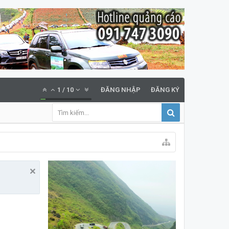
1
/
10
ĐĂNG NHẬP
ĐĂNG KÝ