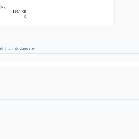
.jpg
159.1 KB
0
inh
thích nội dung này.