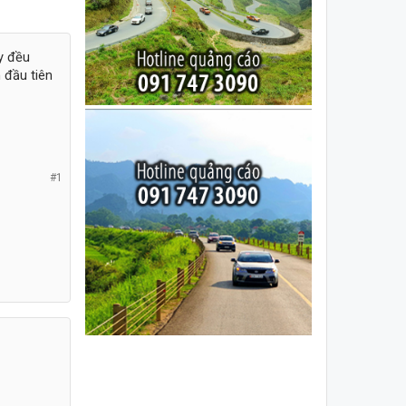
y đều
 đầu tiên
#1