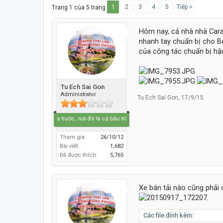
1
2
3
4
5
Tiếp >
Trang 1 của 5 trang
Hôm nay, cả nhà nhà Car
nhanh tay chuẩn bị cho Bé
của công tác chuẩn bị h
Tu Ech Sai Gon
Administrator
Tu Ech Sai Gon
,
17/9/15
Hãy lái lên phía trước, nơi đó là cả bầu trời xanh.....
Tham gia:
26/10/12
Bài viết:
1,682
Đã được thích:
5,765
Xe bán tải nào cũng phải 
Các file đính kèm: