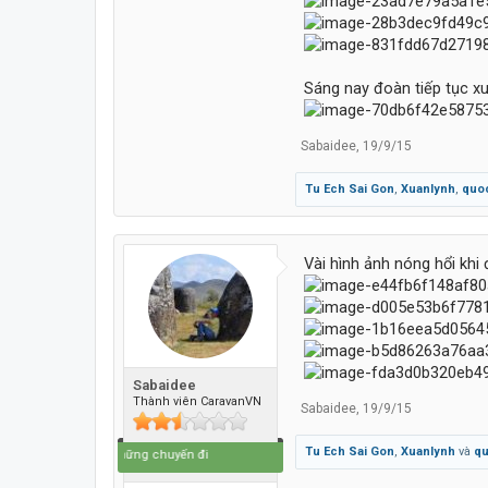
Sáng nay đoàn tiếp tục xu
Sabaidee
,
19/9/15
Tu Ech Sai Gon
,
Xuanlynh
,
quo
Vài hình ảnh nóng hổi khi
Sabaidee
Thành viên CaravanVN
Sabaidee
,
19/9/15
Tu Ech Sai Gon
,
Xuanlynh
và
qu
Cuộc đời là những chuyến đi