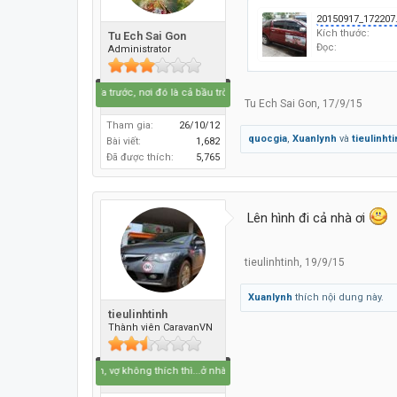
20150917_172207
Kích thước:
Tu Ech Sai Gon
Đọc:
Administrator
Hãy lái lên phía trước, nơi đó là cả bầu trời xanh.....
Tu Ech Sai Gon
,
17/9/15
Tham gia:
26/10/12
quocgia
,
Xuanlynh
và
tieulinht
Bài viết:
1,682
Đã được thích:
5,765
Lên hình đi cả nhà ơi
tieulinhtinh
,
19/9/15
Xuanlynh
thích nội dung này.
tieulinhtinh
Thành viên CaravanVN
thích thì nhích, vợ không thích thì...ở nhà :)