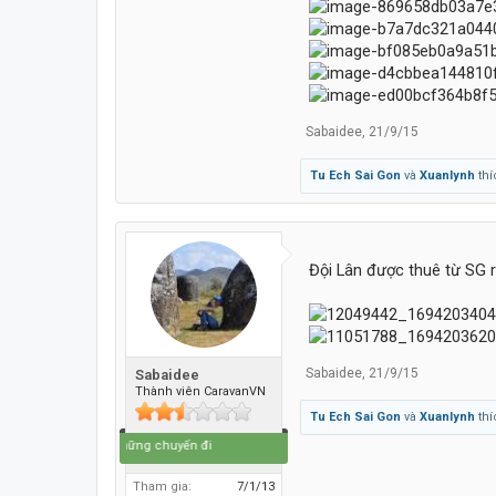
Sabaidee
,
21/9/15
Tu Ech Sai Gon
và
Xuanlynh
thí
Đội Lân được thuê từ SG r
Sabaidee
,
21/9/15
Sabaidee
Thành viên CaravanVN
Tu Ech Sai Gon
và
Xuanlynh
thí
Cuộc đời là những chuyến đi
Tham gia:
7/1/13