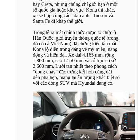
hay Creta, nhưng chúng chỉ giới hạn ở một
số quốc gia hoặc khu vực. Kona thì khác,
xe sẽ hợp cùng các "đàn anh" Tucson và
Santa Fe đi khắp thế giới.
Trong lễ ra mắt chính thức được tổ chức ở
Hàn Quốc, giới truyền thông quốc tế (trong
đó có cả Việt Nam) đã chứng kiến tận mắt
Kona lộ diện trong dáng vẻ mỹ miều, năng
động và hiện đại. Xe dài 4.165 mm, rộng
1.800 mm, cao 1.550 mm và có trục cơ sở
2.600 mm. Lưới tản nhiệt theo phong cách
"dòng chảy" đặc trưng kết hợp cùng dải
đèn pha hẹp, mang lại ấn tượng khác biệt so
với các dòng SUV mà Hyundai đang có.