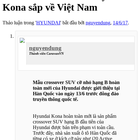
Kona sắp về Việt Nam
Thảo luận trong '
HYUNDAI
' bắt đầu bởi
nguyendung
,
14/6/17
.
nguyendung
Thành viên CaravanVN
Mẫu crossover SUV cỡ nhỏ hạng B hoàn
toàn mới của Hyundai được giới thiệu tại
Hàn Quốc vào ngày 13/6 trước đông đảo
truyền thông quốc tế.
Hyundai Kona hoàn toàn mới là sản phẩm
crossover SUV hạng B đầu tiên của
Hyundai được bán trên phạm vi toàn cầu.
Trước đây, nhà sản xuất ô tô Hàn Quốc đã
từng có xe ở kích cỡ này như i20 Active