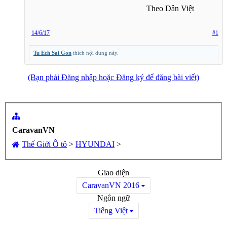
Theo Dân Việt​
14/6/17
#1
Tu Ech Sai Gon
thích nội dung này.
(Bạn phải Đăng nhập hoặc Đăng ký để đăng bài viết)
CaravanVN
Thế Giới Ô tô
>
HYUNDAI
>
Giao diện
CaravanVN 2016
Ngôn ngữ
Tiếng Việt