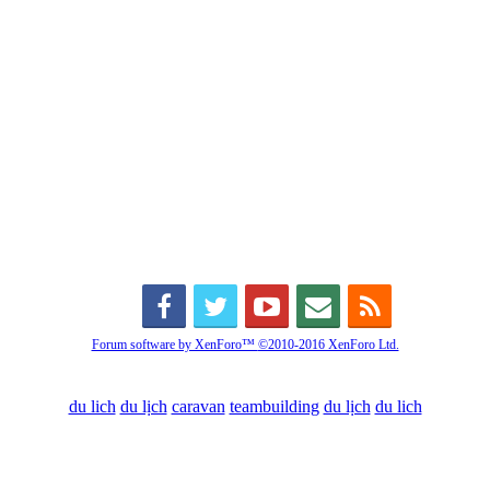
Forum software by XenForo™
©2010-2016 XenForo Ltd.
du lich
du lịch
caravan
teambuilding
du lịch
du lich
Diễn đàn