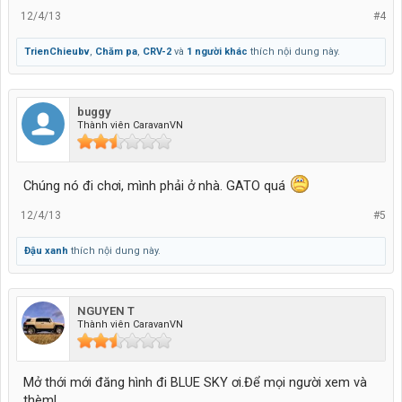
12/4/13
#4
TrienChieubv
,
Chăm pa
,
CRV-2
và
1 người khác
thích nội dung này.
buggy
Thành viên CaravanVN
Chúng nó đi chơi, mình phải ở nhà. GATO quá
12/4/13
#5
Đậu xanh
thích nội dung này.
NGUYEN T
Thành viên CaravanVN
Mở thới mới đăng hình đi BLUE SKY ơi.Để mọi người xem và
thèm!