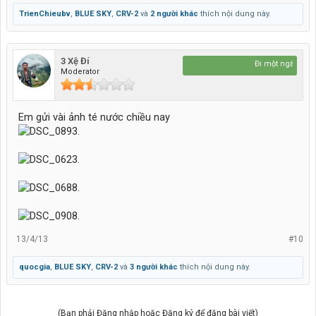
TrienChieubv
,
BLUE SKY
,
CRV-2
và
2 người khác
thích nội dung này.
3 Xệ Đí
Đi một ngày đàng - Học một sàng kh
Moderator
Em gửi vài ảnh té nước chiều nay
13/4/13
#10
quocgia
,
BLUE SKY
,
CRV-2
và
3 người khác
thích nội dung này.
(Bạn phải Đăng nhập hoặc Đăng ký để đăng bài viết)