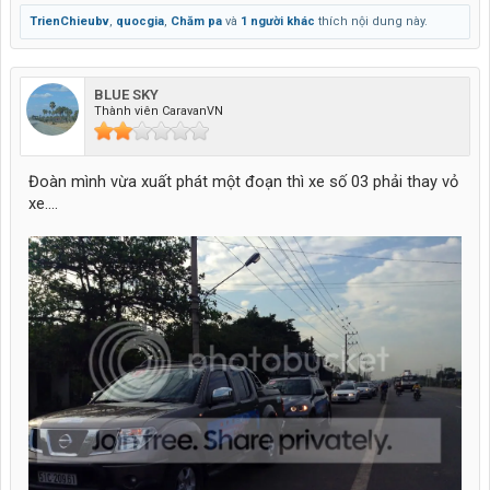
TrienChieubv
,
quocgia
,
Chăm pa
và
1 người khác
thích nội dung này.
BLUE SKY
Thành viên CaravanVN
Đoàn mình vừa xuất phát một đoạn thì xe số 03 phải thay vỏ
xe....