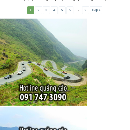
1
2
3
4
5
6
→
9
Tiếp >