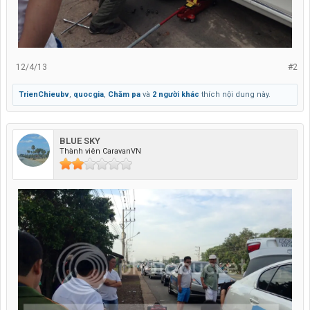
12/4/13
#2
TrienChieubv
,
quocgia
,
Chăm pa
và
2 người khác
thích nội dung này.
BLUE SKY
Thành viên CaravanVN