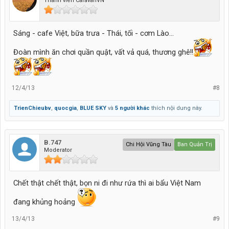
Thành viên CaravanVN
Sáng - cafe Việt, bữa trưa - Thái, tối - cơm Lào...
Đoàn mình ăn chơi quần quật, vất vả quá, thương ghê!!
12/4/13
#8
TrienChieubv
,
quocgia
,
BLUE SKY
và
5 người khác
thích nội dung này.
B.747
Chi Hội Vũng Tàu
Ban Quản Trị
Moderator
Chết thật chết thật, bọn ni đi như rứa thì ai bẩu Việt Nam
đang khủng hoảng
13/4/13
#9