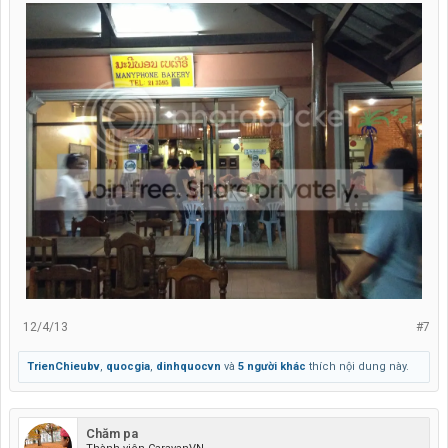
12/4/13
#7
TrienChieubv
,
quocgia
,
dinhquocvn
và
5 người khác
thích nội dung này.
Chăm pa