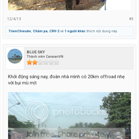
12/4/13
#3
TrienChieubv
,
Chăm pa
,
CRV-2
và
1 người khác
thích nội dung này.
BLUE SKY
Thành viên CaravanVN
Khởi động sáng nay, đoàn nhà mình có 20km offroad nhẹ
với bụi mù mịt