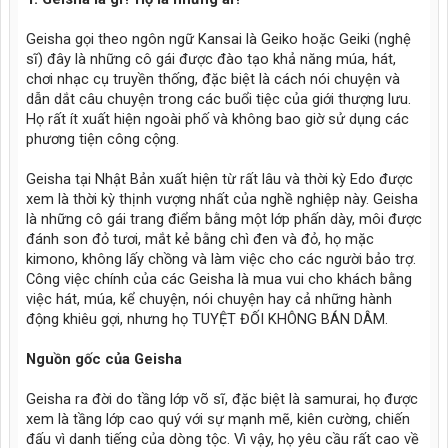
Geisha gọi theo ngôn ngữ Kansai là Geiko hoặc Geiki (nghệ
sĩ) đây là những cô gái được đào tạo khả năng múa, hát,
chơi nhạc cụ truyền thống, đặc biệt là cách nói chuyện và
dẫn dắt câu chuyện trong các buổi tiệc của giới thượng lưu.
Họ rất ít xuất hiện ngoài phố và không bao giờ sử dụng các
phương tiện công cộng.
Geisha tại Nhật Bản xuất hiện từ rất lâu và thời kỳ Edo được
xem là thời kỳ thịnh vượng nhất của nghề nghiệp này. Geisha
là những cô gái trang điểm bằng một lớp phấn dày, môi được
đánh son đỏ tươi, mắt kẻ bằng chì đen và đỏ, họ mặc
kimono, không lấy chồng và làm việc cho các người bảo trợ.
Công việc chính của các Geisha là mua vui cho khách bằng
việc hát, múa, kể chuyện, nói chuyện hay cả những hành
động khiêu gợi, nhưng họ TUYỆT ĐỐI KHÔNG BÁN DÂM.
Nguồn gốc của Geisha
Geisha ra đời do tầng lớp võ sĩ, đặc biệt là samurai, họ được
xem là tầng lớp cao quý với sự mạnh mẽ, kiên cường, chiến
đấu vì danh tiếng của dòng tộc. Vì vậy, họ yêu cầu rất cao về