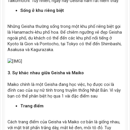
Taikomochi. Tuy nhiên, ngày nay Geisha nam rất hiếm thấy.
Sống ở khu riêng biệt
Những Geisha thường sống trong một khu phố riêng biệt gọi
là Hanamachi-khu phố hoa. Để chiêm ngưỡng vẻ đẹp Geisha
ngoài phố, du khách có thể đến các khu phố nổi tiếng ở
Kyoto là Gion và Pontocho, tại Tokyo có thể đến Shimbashi,
Asakusa và Kagurazaka.
3. Sự khác nhau giữa Geisha và Maiko
Maiko chính là một Geisha đang học việc, họ được coi là
đỉnh cao của sự nữ tính trong truyền thống Nhật Bản. Vì vậy
bạn có thể phân biệt họ qua 1 vài đặc điểm sau
Trang điểm
Cách trang điểm của Geisha và Maiko cơ bản là giống nhau,
với mặt trát phấn trắng dày, mắt kẻ đen, môi tô đỏ. Tuy