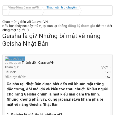
Cộng đồng CaravanVN
Thảo luận trò chuyện
Chào mừng đến với CaravanVN!
Nếu bạn thấy nơi đây thú vị, tại sao lại không
đăng ký tham gia
để trao đổi
cùng mọi người. :)
Geisha là gì? Những bí mật về nàng
Geisha Nhật Bản
LoveJapan
Thành viên CaravanVN
Tham gia:
6/7/15
Bài viết:
128
Đã được thích:
157
Geisha tại Nhật Bản được biết đến với khuôn mặt trắng
đặc trưng, đôi môi đỏ và kiểu tóc trau chuốt. Nhiều người
cho rằng Geisha chính là một kiểu mại dâm trá hình.
Nhưng không phải vậy, cùng japan.net.vn khám phá bí
mật về nàng Geisha Nhật Bản
1. Geisha là gì? Họ là những ai?