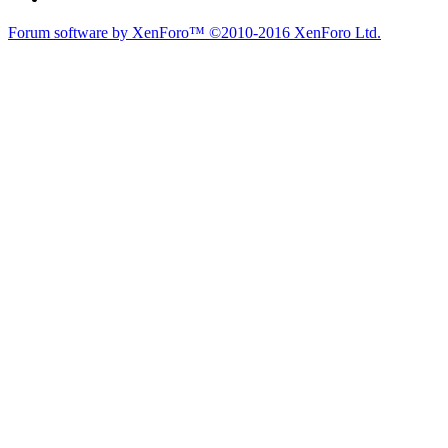
Forum software by XenForo™
©2010-2016 XenForo Ltd.
du lich
du lịch
caravan
teambuilding
du lịch
du lich
Diễn đàn
Liên kết nhanh
Tìm kiếm diễn đàn
Mới nhất
Thành viên
Liên kết nhanh
Notable Members
Đang trực tuyến
Hoạt động gần đây
New Profile Posts
Các Chi Hội CaravanVN
Liên kết nhanh