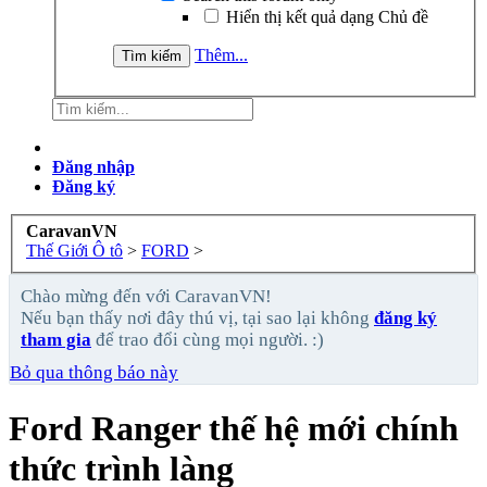
Hiển thị kết quả dạng Chủ đề
Thêm...
Đăng nhập
Đăng ký
CaravanVN
Thế Giới Ô tô
>
FORD
>
Chào mừng đến với CaravanVN!
Nếu bạn thấy nơi đây thú vị, tại sao lại không
đăng ký
tham gia
để trao đổi cùng mọi người. :)
Bỏ qua thông báo này
Ford Ranger thế hệ mới chính
thức trình làng