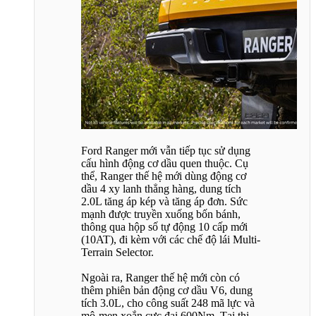
Ford Ranger mới vẫn tiếp tục sử dụng
cấu hình động cơ dầu quen thuộc. Cụ
thể, Ranger thế hệ mới dùng động cơ
dầu 4 xy lanh thẳng hàng, dung tích
2.0L tăng áp kép và tăng áp đơn. Sức
mạnh được truyền xuống bốn bánh,
thông qua hộp số tự động 10 cấp mới
(10AT), đi kèm với các chế độ lái Multi-
Terrain Selector.
Ngoài ra, Ranger thế hệ mới còn có
thêm phiên bản động cơ dầu V6, dung
tích 3.0L, cho công suất 248 mã lực và
mô-men xoắn cực đại 600Nm. Tại thị