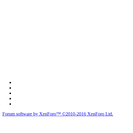
Forum software by XenForo™
©2010-2016 XenForo Ltd.
du lich
du lịch
caravan
teambuilding
du lịch
du lich
Diễn đàn