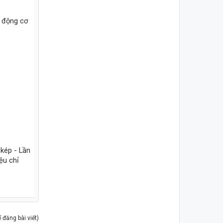
ị động cơ
 kép - Lần
ệu chỉ
đăng bài viết)