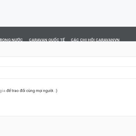
TRONG NƯỚC
CARAVAN QUỐC TẾ
CÁC CHI HỘI CARAVANVN
gia
để trao đổi cùng mọi người. :)