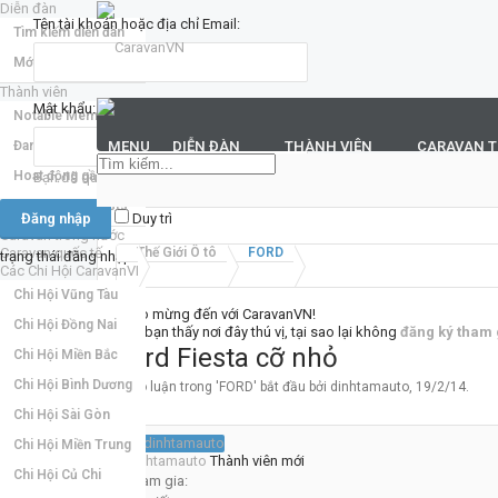
Diễn đàn
Tên tài khoản hoặc địa chỉ Email:
Tìm kiếm diễn đàn
Mới nhất
Thành viên
Mật khẩu:
Notable Members
Đang trực tuyến
MENU
DIỄN ĐÀN
THÀNH VIÊN
CARAVAN 
Hoạt động gần đây
Bạn đã quên mật khẩu?
New Profile Posts
Duy trì
Caravan trong nước
Caravan quốc tế
Thế Giới Ô tô
FORD
trạng thái đăng nhập
Các Chi Hội CaravanVN
Chi Hội Vũng Tàu
Chào mừng đến với CaravanVN!
Chi Hội Đồng Nai
Nếu bạn thấy nơi đây thú vị, tại sao lại không
đăng ký tham 
Ford Fiesta cỡ nhỏ
Chi Hội Miền Bắc
Chi Hội Bình Dương
Thảo luận trong '
FORD
' bắt đầu bởi
dinhtamauto
,
19/2/14
.
Chi Hội Sài Gòn
Chi Hội Miền Trung
dinhtamauto
Thành viên mới
Chi Hội Củ Chi
Tham gia: