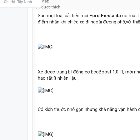
Bài viết:
Chi Hội Tây Ninh
Đã được thích:
Sau một loại cải tiến mới
Ford Fiesta đã
có mặt tr
điểm nhấn khi chiêc xe đi ngoài đường phố,với thi
Xe được trang bị động cơ EcoBoost 1.0 lít, mới nhấ
hao rất ít nhiên liệu.
Có kích thước nhỏ gọn nhưng khả năng vận hành c