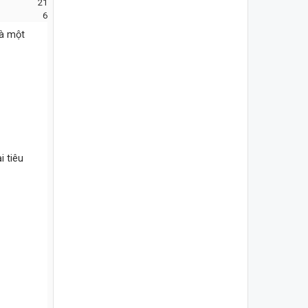
21
6
là một
i tiêu