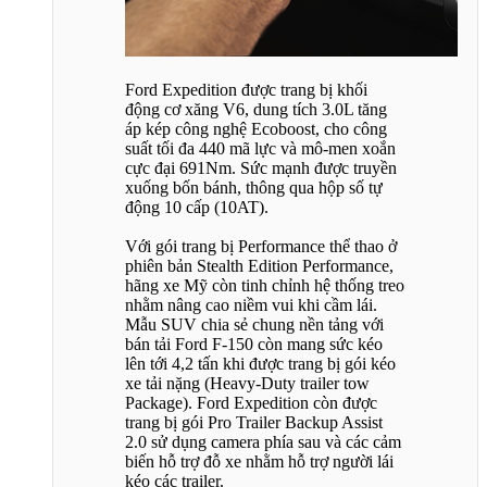
Ford Expedition được trang bị khối
động cơ xăng V6, dung tích 3.0L tăng
áp kép công nghệ Ecoboost, cho công
suất tối đa 440 mã lực và mô-men xoắn
cực đại 691Nm. Sức mạnh được truyền
xuống bốn bánh, thông qua hộp số tự
động 10 cấp (10AT).
Với gói trang bị Performance thể thao ở
phiên bản Stealth Edition Performance,
hãng xe Mỹ còn tinh chỉnh hệ thống treo
nhằm nâng cao niềm vui khi cầm lái.
Mẫu SUV chia sẻ chung nền tảng với
bán tải Ford F-150 còn mang sức kéo
lên tới 4,2 tấn khi được trang bị gói kéo
xe tải nặng (Heavy-Duty trailer tow
Package). Ford Expedition còn được
trang bị gói Pro Trailer Backup Assist
2.0 sử dụng camera phía sau và các cảm
biến hỗ trợ đỗ xe nhằm hỗ trợ người lái
kéo các trailer.