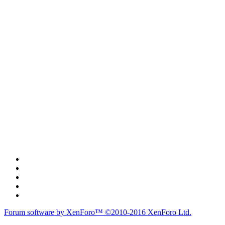
Forum software by XenForo™
©2010-2016 XenForo Ltd.
du lich
du lịch
caravan
teambuilding
du lịch
du lich