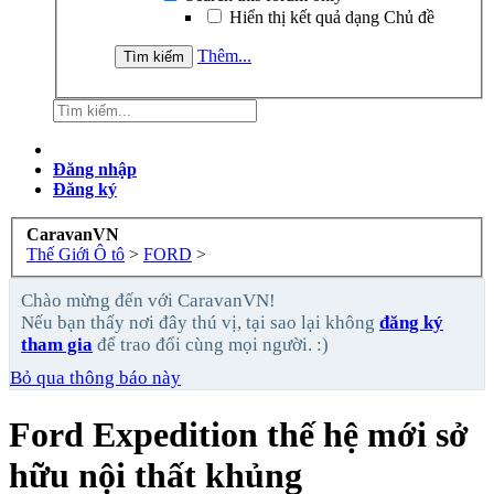
Hiển thị kết quả dạng Chủ đề
Thêm...
Đăng nhập
Đăng ký
CaravanVN
Thế Giới Ô tô
>
FORD
>
Chào mừng đến với CaravanVN!
Nếu bạn thấy nơi đây thú vị, tại sao lại không
đăng ký
tham gia
để trao đổi cùng mọi người. :)
Bỏ qua thông báo này
Ford Expedition thế hệ mới sở
hữu nội thất khủng