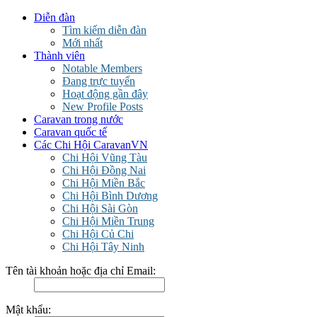
Diễn đàn
Tìm kiếm diễn đàn
Mới nhất
Thành viên
Notable Members
Đang trực tuyến
Hoạt động gần đây
New Profile Posts
Caravan trong nước
Caravan quốc tế
Các Chi Hội CaravanVN
Chi Hội Vũng Tàu
Chi Hội Đồng Nai
Chi Hội Miền Bắc
Chi Hội Bình Dương
Chi Hội Sài Gòn
Chi Hội Miền Trung
Chi Hội Củ Chi
Chi Hội Tây Ninh
Tên tài khoản hoặc địa chỉ Email:
Mật khẩu: