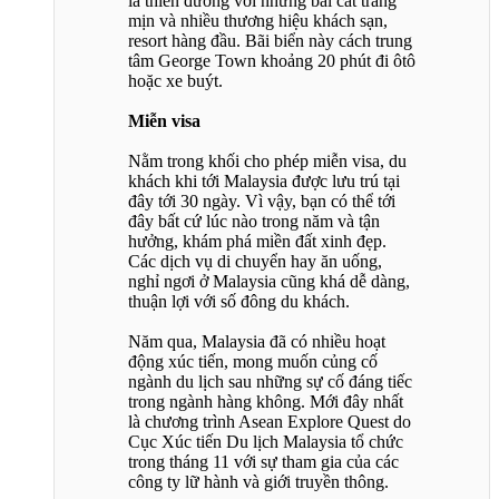
là thiên đường với những bãi cát trắng
mịn và nhiều thương hiệu khách sạn,
resort hàng đầu. Bãi biển này cách trung
tâm George Town khoảng 20 phút đi ôtô
hoặc xe buýt.
Miễn visa
Nằm trong khối cho phép miễn visa, du
khách khi tới Malaysia được lưu trú tại
đây tới 30 ngày. Vì vậy, bạn có thể tới
đây bất cứ lúc nào trong năm và tận
hưởng, khám phá miền đất xinh đẹp.
Các dịch vụ di chuyển hay ăn uống,
nghỉ ngơi ở Malaysia cũng khá dễ dàng,
thuận lợi với số đông du khách.
Năm qua, Malaysia đã có nhiều hoạt
động xúc tiến, mong muốn củng cố
ngành du lịch sau những sự cố đáng tiếc
trong ngành hàng không. Mới đây nhất
là chương trình Asean Explore Quest do
Cục Xúc tiến Du lịch Malaysia tổ chức
trong tháng 11 với sự tham gia của các
công ty lữ hành và giới truyền thông.