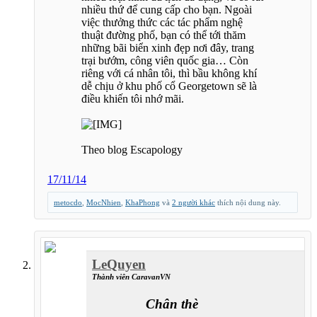
nhiều thứ để cung cấp cho bạn. Ngoài
việc thưởng thức các tác phẩm nghệ
thuật đường phố, bạn có thể tới thăm
những bãi biển xinh đẹp nơi đây, trang
trại bướm, công viên quốc gia… Còn
riêng với cá nhân tôi, thì bầu không khí
dễ chịu ở khu phố cổ Georgetown sẽ là
điều khiến tôi nhớ mãi.
Theo blog Escapology
17/11/14
metocdo
,
MocNhien
,
KhaPhong
và
2 người khác
thích nội dung này.
LeQuyen
Thành viên CaravanVN
Chân thèm đất lạ...