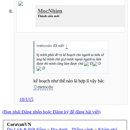
MocNhien
Thành viên mới
metocdo đã viết:
↑
hj mình phải đề ra kế hoạch cho người ta hiểu sẽ
ủng hộ mình chứ gì,ở nước ngoài người ta làm
được thì mình cũng làm được chứ
kế hoạch như thế nào là hợp lí vậy bác
metocdo
10/1/15
(Bạn phải Đăng nhập hoặc Đăng ký để đăng bài viết)
CaravanVN
Du Lịch & Đời Sống
>
Địa danh - Thắng cảnh
>
Khám phá