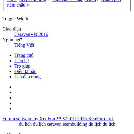
năm châu
>
Toggle Width
Giao diện
CaravanVN 2016
Ngôn ngữ
Tiếng Việt
Trang chủ
Liên hệ
Trợ giúp
Điều khoản
Lên đầu trang
Forum software by XenForo™
©2010-2016 XenForo Ltd.
du lich
du lịch
caravan
teambuilding
du lịch
du lich