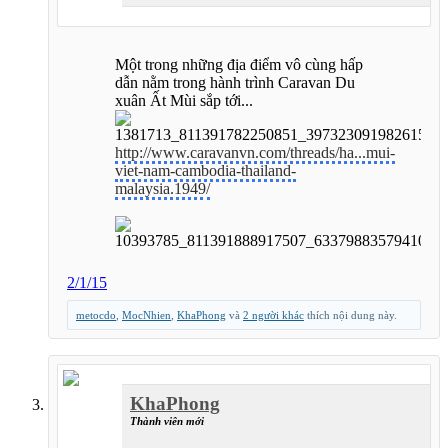
Một trong những địa điểm vô cùng hấp
dẫn nằm trong hành trình Caravan Du
xuân Ất Mùi sắp tới...
http://www.caravanvn.com/threads/ha...mui-
viet-nam-cambodia-thailand-
malaysia.1949/
2/1/15
metocdo
,
MocNhien
,
KhaPhong
và
2 người khác
thích nội dung này.
KhaPhong
Thành viên mới