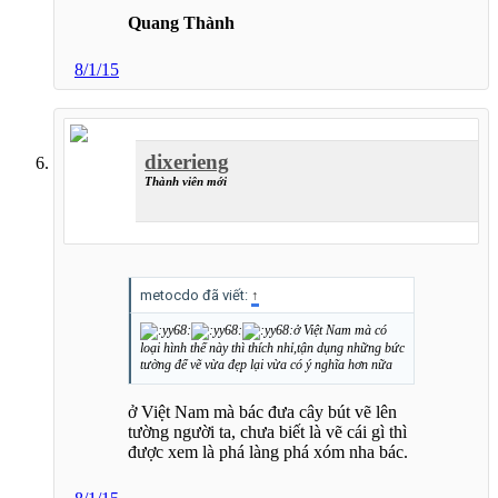
Quang Thành
8/1/15
dixerieng
Thành viên mới
metocdo đã viết:
↑
ở Việt Nam mà có
loại hình thế này thì thích nhỉ,tận dụng những bức
tường để vẽ vừa đẹp lại vừa có ý nghĩa hơn nữa
ở Việt Nam mà bác đưa cây bút vẽ lên
tường người ta, chưa biết là vẽ cái gì thì
được xem là phá làng phá xóm nha bác.