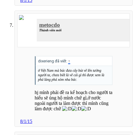
8/1/15
metocdo
Thành viên mới
dixerieng đã viết:
↑
ở Việt Nam mà bác đưa cây bút vẽ lên tường
người ta, chưa biết là vẽ cái gì thì được xem là
phá làng phá xóm nha bác.
hj mình phải đề ra kế hoạch cho người ta
hiểu sẽ ủng hộ mình chứ gì,ở nước
ngoài người ta làm được thì mình cũng
làm được chứ
8/1/15