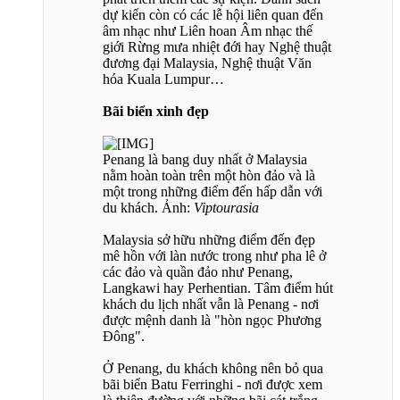
dự kiến còn có các lễ hội liên quan đến
âm nhạc như Liên hoan Âm nhạc thế
giới Rừng mưa nhiệt đới hay Nghệ thuật
đương đại Malaysia, Nghệ thuật Văn
hóa Kuala Lumpur…
Bãi biển xinh đẹp
Penang là bang duy nhất ở Malaysia
nằm hoàn toàn trên một hòn đảo và là
một trong những điểm đến hấp dẫn với
du khách. Ảnh:
Viptourasia
Malaysia sở hữu những điểm đến đẹp
mê hồn với làn nước trong như pha lê ở
các đảo và quần đảo như Penang,
Langkawi hay Perhentian. Tâm điểm hút
khách du lịch nhất vẫn là Penang - nơi
được mệnh danh là "hòn ngọc Phương
Đông".
Ở Penang, du khách không nên bỏ qua
bãi biển Batu Ferringhi - nơi được xem