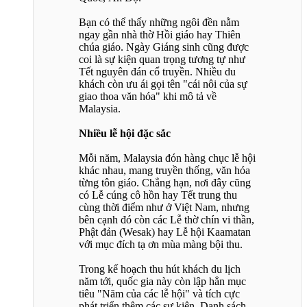
Bạn có thể thấy những ngôi đền nằm
ngay gần nhà thờ Hồi giáo hay Thiên
chúa giáo. Ngày Giáng sinh cũng được
coi là sự kiện quan trọng tương tự như
Tết nguyên đán cổ truyền. Nhiều du
khách còn ưu ái gọi tên "cái nôi của sự
giao thoa văn hóa" khi mô tả về
Malaysia.
Nhiều lễ hội đặc sắc
Mỗi năm, Malaysia đón hàng chục lễ hội
khác nhau, mang truyền thống, văn hóa
từng tôn giáo. Chẳng hạn, nơi đây cũng
có Lễ cúng cô hồn hay Tết trung thu
cùng thời điểm như ở Việt Nam, nhưng
bên cạnh đó còn các Lễ thờ chín vi thần,
Phật đản (Wesak) hay Lễ hội Kaamatan
với mục đích tạ ơn mùa màng bội thu.
Trong kế hoạch thu hút khách du lịch
năm tới, quốc gia này còn lập hẳn mục
tiêu "Năm của các lễ hội" và tích cực
phát triển thêm các sự kiện. Danh sách