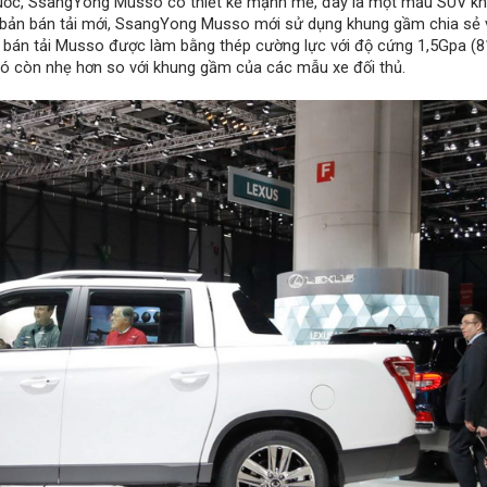
àn Quốc, SsangYong Musso có thiết kế mạnh mẽ, đây là một mẫu SUV k
n bản bán tải mới, SsangYong Musso mới sử dụng khung gầm chia sẻ 
bán tải Musso được làm bằng thép cường lực với độ cứng 1,5Gpa (8
ó còn nhẹ hơn so với khung gầm của các mẫu xe đối thủ.