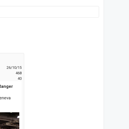
26/10/15
468
40
 Ranger
Geneva