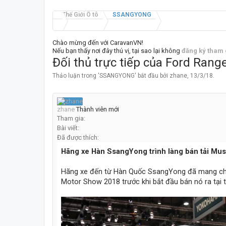
Thế Giới Ô tô
SSANGYONG
Chào mừng đến với CaravanVN!
Nếu bạn thấy nơi đây thú vị, tại sao lại không
đăng ký tham 
Đối thủ trực tiếp của Ford Rang
Thảo luận trong '
SSANGYONG
' bắt đầu bởi
zhane
,
13/3/18
.
zhane
Thành viên mới
Tham gia:
Bài viết:
Đã được thích:
Hãng xe Hàn SsangYong trình làng bán tải Muss
Hãng xe đến từ Hàn Quốc SsangYong đã mang chiế
Motor Show 2018 trước khi bắt đầu bán nó ra tại 