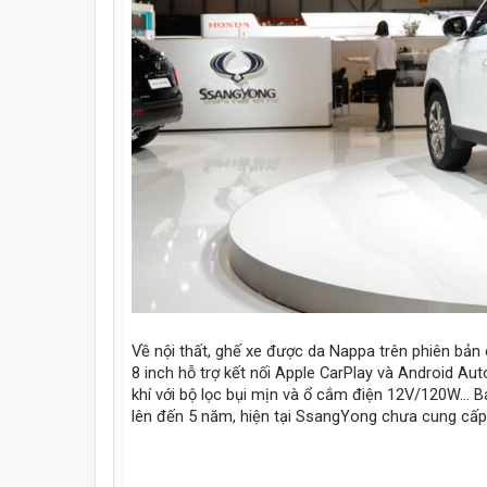
Về nội thất, ghế xe được da Nappa trên phiên bản c
8 inch hỗ trợ kết nối Apple CarPlay và Android Aut
khí với bộ lọc bụi mịn và ổ cắm điện 12V/120W...
lên đến 5 năm, hiện tại SsangYong chưa cung cấp 