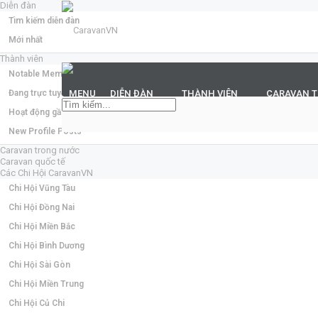
Diễn đàn
Tìm kiếm diễn đàn
Mới nhất
Thành viên
Notable Members
Đang trực tuyến
MENU
DIỄN ĐÀN
THÀNH VIÊN
CARAVAN 
Hoạt động gần đây
New Profile Posts
Caravan trong nước
Caravan quốc tế
Các Chi Hội CaravanVN
Chi Hội Vũng Tàu
Chi Hội Đồng Nai
Chi Hội Miền Bắc
Chi Hội Bình Dương
Chi Hội Sài Gòn
Chi Hội Miền Trung
Chi Hội Củ Chi