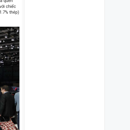
há quen
với chiếc
1.7% thép)