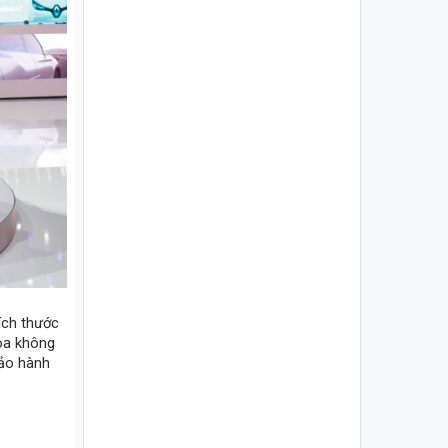
kích thước
hòa không
bảo hành