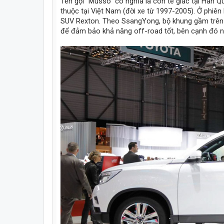
Tên gọi ''Musso'' có nghĩa là con tê giác tại H
thuộc tại Việt Nam (đời xe từ 1997-2005). Ở phiê
SUV Rexton. Theo SsangYong, bộ khung gầm trên 
để đảm bảo khả năng off-road tốt, bên cạnh đó n