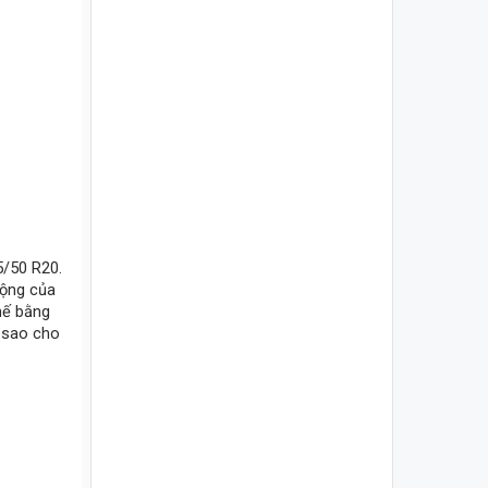
5/50 R20.
rộng của
hế bằng
g sao cho