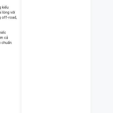
 kiểu
 lòng với
 off-road,
hiếc
ơn cả
u chuẩn.