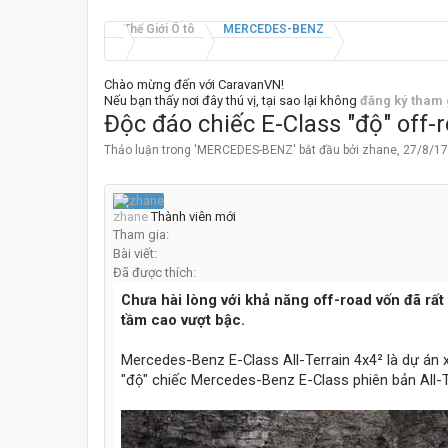
Thế Giới Ô tô
MERCEDES-BENZ
Chào mừng đến với CaravanVN!
Nếu bạn thấy nơi đây thú vị, tại sao lại không
đăng ký tham 
Độc đáo chiếc E-Class "độ" off-
Thảo luận trong '
MERCEDES-BENZ
' bắt đầu bởi
zhane
,
27/8/17
zhane
Thành viên mới
Tham gia:
Bài viết:
Đã được thích:
Chưa hài lòng với khả năng off-road vốn đã rất 
tầm cao vượt bậc.
Mercedes-Benz E-Class All-Terrain 4x4² là dự án x
"độ" chiếc Mercedes-Benz E-Class phiên bản All-T