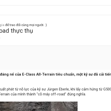
gia
để trao đổi cùng mọi người. :)
road thực thụ
.
đáng nể của E-Class All-Terrain tiêu chuẩn, một kỹ sư đã cải tiế
uất phát từ nỗ lực của kỹ sư Jürgen Eberle, khi lấy cảm hứng từ G50
errain của mình thành "cỗ máy off-road" đúng nghĩa.