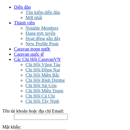
Diễn đàn
Tìm kiếm diễn đàn
Mới nhất
Thành viên
Notable Members
Đang trực tuyến
Hoạt động gần đây
New Profile Posts
Caravan trong nước
Caravan quốc tế
Các Chi Hội CaravanVN
Chi Hội Vũng Tàu
Chi Hội Đồng Nai
Chi Hội Miền Bắc
Chi Hội Bình Dương
Chi Hội Sài Gòn
Chi Hội Miền Trung
Chi Hội Củ Chi
Chi Hội Tây Ninh
Tên tài khoản hoặc địa chỉ Email:
Mật khẩu: