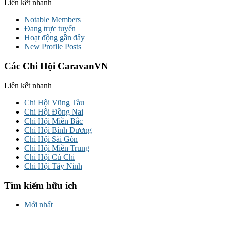
Liên kết nhanh
Notable Members
Đang trực tuyến
Hoạt động gần đây
New Profile Posts
Các Chi Hội CaravanVN
Liên kết nhanh
Chi Hội Vũng Tàu
Chi Hội Đồng Nai
Chi Hội Miền Bắc
Chi Hội Bình Dương
Chi Hội Sài Gòn
Chi Hội Miền Trung
Chi Hội Củ Chi
Chi Hội Tây Ninh
Tìm kiếm hữu ích
Mới nhất