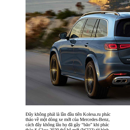
Đây không phảl là lần đầu tiên Kolesa.ru phác
thảo về một dòng xe mới của Mercedes-Benz,
cách đây không lâu họ đã gây “bão” khi phác
thảo S-Class 2020 thế hệ mới (W223) từ hình