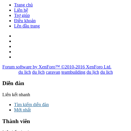
Trang chủ
Liên hệ
Trợ giúp
Điều khoản
Lên đầu trang
Forum software by XenForo™
©2010-2016 XenForo Ltd.
du lich
du lịch
caravan
teambuilding
du lịch
du lich
Diễn đàn
Liên kết nhanh
Tìm kiếm diễn đàn
Mới nhất
Thành viên