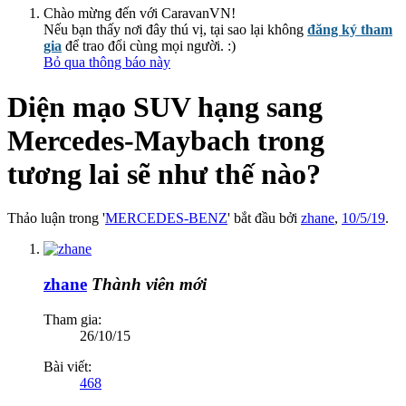
Chào mừng đến với CaravanVN!
Nếu bạn thấy nơi đây thú vị, tại sao lại không
đăng ký tham
gia
để trao đổi cùng mọi người. :)
Bỏ qua thông báo này
Diện mạo SUV hạng sang
Mercedes-Maybach trong
tương lai sẽ như thế nào?
Thảo luận trong '
MERCEDES-BENZ
' bắt đầu bởi
zhane
,
10/5/19
.
zhane
Thành viên mới
Tham gia:
26/10/15
Bài viết:
468