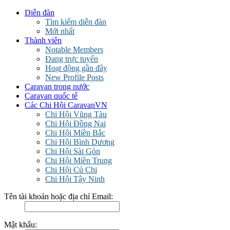
Diễn đàn
Tìm kiếm diễn đàn
Mới nhất
Thành viên
Notable Members
Đang trực tuyến
Hoạt động gần đây
New Profile Posts
Caravan trong nước
Caravan quốc tế
Các Chi Hội CaravanVN
Chi Hội Vũng Tàu
Chi Hội Đồng Nai
Chi Hội Miền Bắc
Chi Hội Bình Dương
Chi Hội Sài Gòn
Chi Hội Miền Trung
Chi Hội Củ Chi
Chi Hội Tây Ninh
Tên tài khoản hoặc địa chỉ Email:
Mật khẩu: