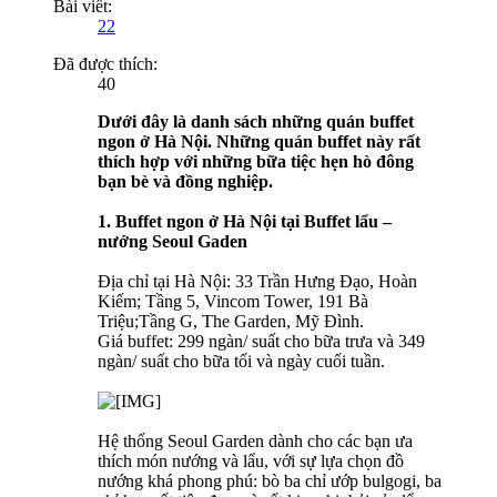
Bài viết:
22
Đã được thích:
40
Dưới đây là danh sách những quán buffet
ngon ở Hà Nội. Những quán buffet này rất
thích hợp với những bữa tiệc hẹn hò đông
bạn bè và đồng nghiệp.
1. Buffet ngon ở Hà Nội tại Buffet lẩu –
nướng Seoul Gaden
Địa chỉ tại Hà Nội: 33 Trần Hưng Đạo, Hoàn
Kiếm; Tầng 5, Vincom Tower, 191 Bà
Triệu;Tầng G, The Garden, Mỹ Đình.
Giá buffet: 299 ngàn/ suất cho bữa trưa và 349
ngàn/ suất cho bữa tối và ngày cuối tuần.
Hệ thống Seoul Garden dành cho các bạn ưa
thích món nướng và lẩu, với sự lựa chọn đồ
nướng khá phong phú: bò ba chỉ ướp bulgogi, ba