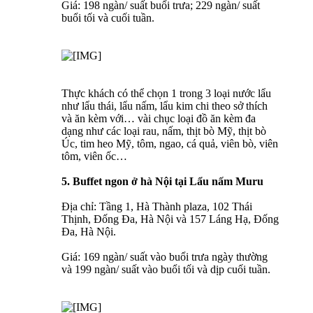
Giá: 198 ngàn/ suất buổi trưa; 229 ngàn/ suất
buổi tối và cuối tuần.
Thực khách có thể chọn 1 trong 3 loại nước lẩu
như lẩu thái, lẩu nấm, lẩu kim chi theo sở thích
và ăn kèm với… vài chục loại đồ ăn kèm đa
dạng như các loại rau, nấm, thịt bò Mỹ, thịt bò
Úc, tim heo Mỹ, tôm, ngao, cá quả, viên bò, viên
tôm, viên ốc…
5. Buffet ngon ở hà Nội tại Lẩu nấm Muru
Địa chỉ: Tầng 1, Hà Thành plaza, 102 Thái
Thịnh, Đống Đa, Hà Nội và 157 Láng Hạ, Đống
Đa, Hà Nội.
Giá: 169 ngàn/ suất vào buổi trưa ngày thường
và 199 ngàn/ suất vào buổi tối và dịp cuối tuần.