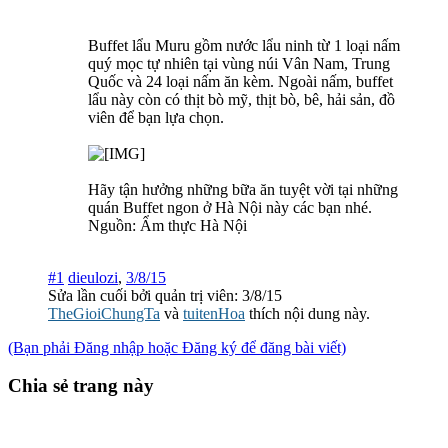
Buffet lẩu Muru gồm nước lẩu ninh từ 1 loại nấm
quý mọc tự nhiên tại vùng núi Vân Nam, Trung
Quốc và 24 loại nấm ăn kèm. Ngoài nấm, buffet
lẩu này còn có thịt bò mỹ, thịt bò, bê, hải sản, đồ
viên để bạn lựa chọn.
Hãy tận hưởng những bữa ăn tuyệt vời tại những
quán Buffet ngon ở Hà Nội này các bạn nhé.
Nguồn: Ẩm thực Hà Nội
#1
dieulozi
,
3/8/15
Sửa lần cuối bởi quản trị viên:
3/8/15
TheGioiChungTa
và
tuitenHoa
thích nội dung này.
(Bạn phải Đăng nhập hoặc Đăng ký để đăng bài viết)
Chia sẻ trang này