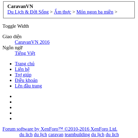
CaravanVN
Du Lịch & Đời Sống
>
Ẩm thực
>
Món ngon ba miền
>
Toggle Width
Giao diện
CaravanVN 2016
Ngôn ngữ
Tiếng Việt
Trang chủ
Liên hệ
Trợ giúp
Điều khoản
Lên đầu trang
Forum software by XenForo™
©2010-2016 XenForo Ltd.
du lich
du lịch
caravan
teambuilding
du lịch
du lich