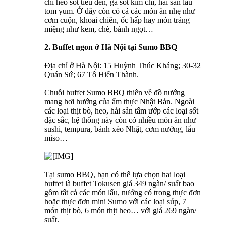
chỉ heo sốt tiêu đen, gà sốt kim chi, hải sản lẩu
tom yum. Ở đây còn có cả các món ăn nhẹ như
cơm cuộn, khoai chiên, ốc hấp hay món tráng
miệng như kem, chè, bánh ngọt…
2. Buffet ngon ở Hà Nội tại Sumo BBQ
Địa chỉ ở Hà Nội: 15 Huỳnh Thúc Kháng; 30-32
Quán Sứ; 67 Tô Hiến Thành.
Chuỗi buffet Sumo BBQ thiên về đồ nướng
mang hơi hướng của ẩm thực Nhật Bản. Ngoài
các loại thịt bò, heo, hải sản tẩm ướp các loại sốt
đặc sắc, hệ thống này còn có nhiều món ăn như
sushi, tempura, bánh xèo Nhật, cơm nướng, lẩu
miso…
Tại sumo BBQ, bạn có thể lựa chọn hai loại
buffet là buffet Tokusen giá 349 ngàn/ suất bao
gồm tất cả các món lẩu, nướng có trong thực đơn
hoặc thực đơn mini Sumo với các loại súp, 7
món thịt bò, 6 món thịt heo… với giá 269 ngàn/
suất.