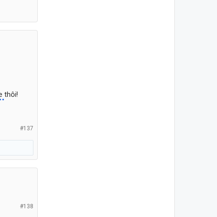
e
thôi!
#137
#138