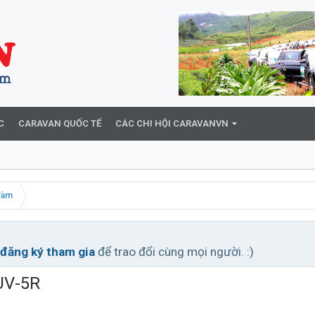
C
CARAVAN QUỐC TẾ
CÁC CHI HỘI CARAVANVN
đàm
đăng ký tham gia
để trao đổi cùng mọi người. :)
UV-5R