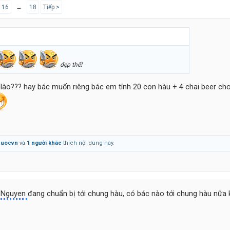
16
→
18
Tiếp >
đẹp thế!
lào??? hay bác muốn riêng bác em tính 20 con hàu + 4 chai beer ch
quocvn
và
1 người khác
thích nội dung này.
eNguyen
đang chuẩn bị tới chung hàu, có bác nào tới chung hàu nữa