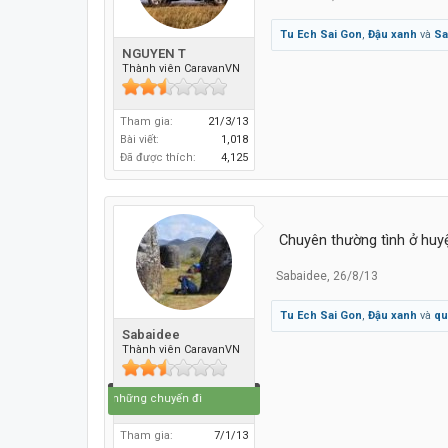
Tu Ech Sai Gon
,
Đậu xanh
và
Sa
NGUYEN T
Thành viên CaravanVN
Tham gia:
21/3/13
Bài viết:
1,018
Đã được thích:
4,125
Chuyên thường tình ở huy
Sabaidee
,
26/8/13
Tu Ech Sai Gon
,
Đậu xanh
và
qu
Sabaidee
Thành viên CaravanVN
Cuộc đời là những chuyến đi
Tham gia:
7/1/13