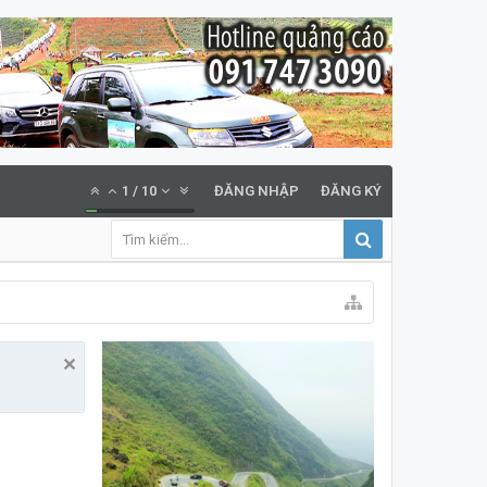
1
/
10
ĐĂNG NHẬP
ĐĂNG KÝ