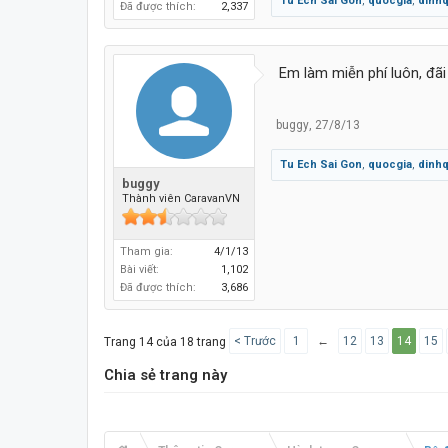
Tu Ech Sai Gon
,
quocgia
,
dinh
Đã được thích:
2,337
Em làm miễn phí luôn, đãi
buggy
,
27/8/13
Tu Ech Sai Gon
,
quocgia
,
dinh
buggy
Thành viên CaravanVN
Tham gia:
4/1/13
Bài viết:
1,102
Đã được thích:
3,686
< Trước
1
←
12
13
14
15
Trang 14 của 18 trang
Chia sẻ trang này