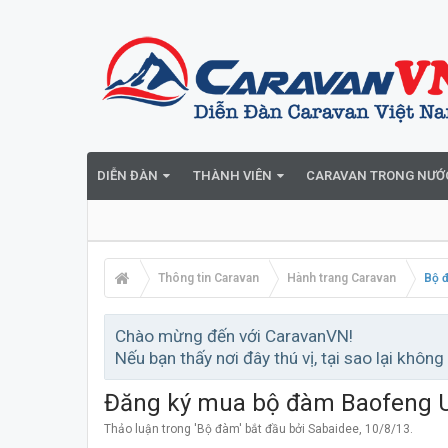
DIỄN ĐÀN
THÀNH VIÊN
CARAVAN TRONG NƯỚ
Thông tin Caravan
Hành trang Caravan
Bộ 
Chào mừng đến với CaravanVN!
Nếu bạn thấy nơi đây thú vị, tại sao lại không
Đăng ký mua bộ đàm Baofeng 
Thảo luận trong '
Bộ đàm
' bắt đầu bởi
Sabaidee
,
10/8/13
.