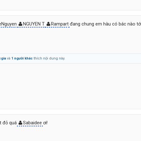
eNguyen
NGUYEN T
Rampart
đang chung em hàu có bác nào tớ
cgia
và
1 người khác
thích nội dung này.
ắt đỏ quá
Sabaidee
ơi!