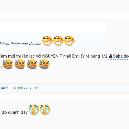
bác ơi, thuận mua vùa bán
àm mới thì liên lạc với NGUYEN T nhé! Em lấy rẻ bằng 1/2
Sabaide
n!
 xanh
thích nội dung này.
đâu đó quanh đây