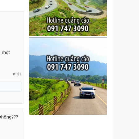
o một
#131
 không???