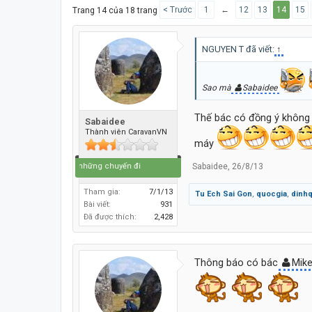
< Trước
1
←
12
13
14
15
Trang 14 của 18 trang
NGUYEN T đã viết:
↑
Sao mà
Sabaidee
Thế bác có đồng ý không 
Sabaidee
Thành viên CaravanVN
máy
Sabaidee
,
26/8/13
Cuộc đời là những chuyến đi
Tham gia:
7/1/13
Tu Ech Sai Gon
,
quocgia
,
dinh
Bài viết:
931
Đã được thích:
2,428
Thông báo có bác
Mik