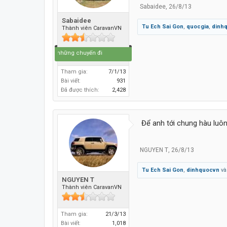
Sabaidee
,
26/8/13
Sabaidee
Tu Ech Sai Gon
,
quocgia
,
dinh
Thành viên CaravanVN
Cuộc đời là những chuyến đi
Tham gia:
7/1/13
Bài viết:
931
Đã được thích:
2,428
Để anh tới chung hàu luôn
NGUYEN T
,
26/8/13
Tu Ech Sai Gon
,
dinhquocvn
v
NGUYEN T
Thành viên CaravanVN
Tham gia:
21/3/13
Bài viết:
1,018