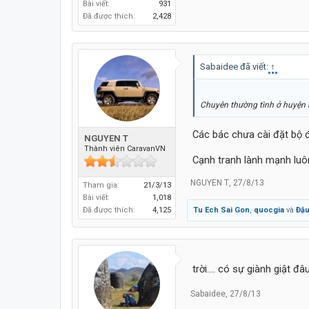
Bài viết:
931
Đã được thích:
2,428
Sabaidee đã viết:
↑
Chuyên thường tình ở huyện 
Các bác chưa cài đặt bộ đ
NGUYEN T
Thành viên CaravanVN
Cạnh tranh lành mạnh luô
NGUYEN T
,
27/8/13
Tham gia:
21/3/13
Bài viết:
1,018
Tu Ech Sai Gon
,
quocgia
và
Đậu
Đã được thích:
4,125
trời.... có sự giành giật 
Sabaidee
,
27/8/13