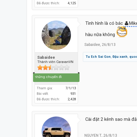
Đã được thích:
4,125
Tình hình là có bác
Mik
hàu nữa không
Sabaidee
,
26/8/13
Tu Ech Sai Gon
,
Đậu xanh
,
quo
Sabaidee
Thành viên CaravanVN
Cuộc đời là những chuyến đi
Tham gia:
7/1/13
Bài viết:
931
Đã được thích:
2,428
Cài đặt 2 kênh sao mà đ
NGUYEN T
,
26/8/13