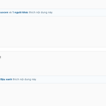
quocvn
và
1 người khác
thích nội dung này.
!
à
Đậu xanh
thích nội dung này.