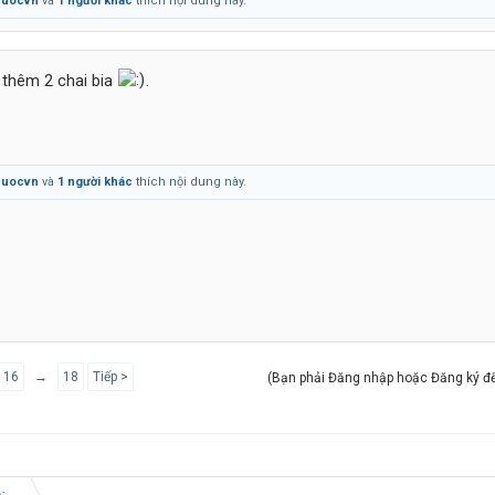
quocvn
và
1 người khác
thích nội dung này.
 thêm 2 chai bia
.
quocvn
và
1 người khác
thích nội dung này.
16
→
18
Tiếp >
(Bạn phải Đăng nhập hoặc Đăng ký để 