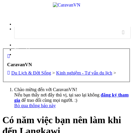
Menu
Đăng nhập
Đăng ký
CaravanVN
Du Lịch & Đời Sống
>
Kinh nghiệm - Tư vấn du lịch
>
Chào mừng đến với CaravanVN!
Nếu bạn thấy nơi đây thú vị, tại sao lại không
đăng ký tham
gia
để trao đổi cùng mọi người. :)
Bỏ qua thông báo này
Có năm việc bạn nên làm khi
đến Langkawi