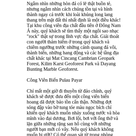
Ngắm nhìn những hòn đá có lẽ thật buồn tẻ,
nhưng ngắm nhìn cách chúng tồn tại và hình
thành ngay cả trước khi loài khủng long lang
thang trên mặt đất thì nhất định là một điều khác!
Tại khu công viên địa chất đầu tiên ở Đông Nam
Á này, quý khách sẽ tìm thấy một ngôi sao nhạc
"rock" thật sự trong lĩnh vực địa chất. Giải thoát
con người thám hiểm ở trong quý khách và
chiêm ngưỡng trước những cảnh quang đá vôi,
thành biển, những hang động và các hệ tầng địa
chất khác tại Mat Cincang Cambrian Geopark
Forest, Kilim Karst Geoforest Park và Dayang
Bunting Marble Geoforest.
Công Viên Biển Pulau Payar
Chỉ mất một giờ đi thuyền từ đảo chính, quý
khách sẽ được đưa đến một công viên biển
hoang dã được bảo tồn cẩn thận. Những đợt
sóng đập vào bờ tung tóe màu ngọc bích chỉ
khiến quý khách muốn nhảy xuống nước và hòa
mình vào đại dương. Bơi lội, bơi với ống thở và
lặn giữa những rặng san hô cùng với những
người bạn mới có vây. Nếu quý khách không
muốn bị ướt? Có thể quan sát từ trong phòng