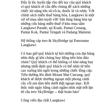
Đây là lúc luyện tập cho đôi tay của quý khách
vì quý khách sẽ cần đến chúng để xách những
chiếc túi nặng trĩu sô-cô-la, thuốc là và rượu. Với
chính sách miễn thuế hàng hóa, Langkawi là một
xứ sở mua sắm tuyệt vời! Săn lùng hàng hóa tại
những cửa hàng miễn thuế ở khu mua sắm
Langkawi Parade, tại Kuah, Pantai Cenang,
Pantai Kok, Pantai Tengah và Padang Matsirat.
Hệ thống cáp treo & SkyBridge tại Panorama
Langkawi
Có bao giờ quý khách tự hỏi những con đại bàng
nhìn thấy gì khi chúng bay liệng trên hòn đảo
chưa? Quý khách có thể không có khả năng bay
nhưng nhất định quý khách có thể nhìn từ trên
cao xuống khi ngồi trong những chiếc lồng cáp.
Trên đường lên đỉnh Mount Mat Cincang, quý
khách sẽ được thưởng ngoạn một phong cảnh
cây cối um tùm bên dưới thật ngoạn mục. Kết
thúc một ngày bằng cảnh ngắm nhìn mặt trời lặn
từ cầu treo SkyBridge -- thật hoàn hảo!
Công viên địa chất Langkawi