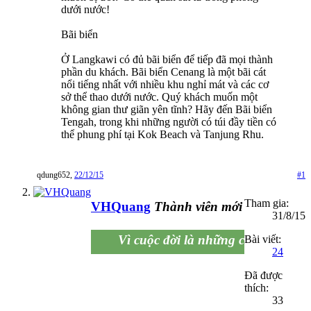
dưới nước!
Bãi biển
Ở Langkawi có đủ bãi biển để tiếp đã mọi thành
phần du khách. Bãi biển Cenang là một bãi cát
nổi tiếng nhất với nhiều khu nghỉ mát và các cơ
sở thể thao dưới nước. Quý khách muốn một
không gian thư giãn yên tĩnh? Hãy đến Bãi biển
Tengah, trong khi những người có túi đầy tiền có
thể phung phí tại Kok Beach và Tanjung Rhu.
qdung652
,
22/12/15
#1
Tham gia:
VHQuang
Thành viên mới
31/8/15
Vì cuộc đời là những chuyến đi ^.^
Bài viết:
24
Đã được
thích:
33