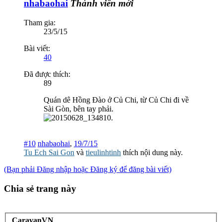
nhabaohai
Thành viên mới
Tham gia:
23/5/15
Bài viết:
40
Đã được thích:
89
Quán dê Hồng Đào ở Củ Chi, từ Củ Chi đi về
Sài Gòn, bên tay phải.
#10
nhabaohai
,
19/7/15
Tu Ech Sai Gon
và
tieulinhtinh
thích nội dung này.
(Bạn phải Đăng nhập hoặc Đăng ký để đăng bài viết)
Chia sẻ trang này
CaravanVN