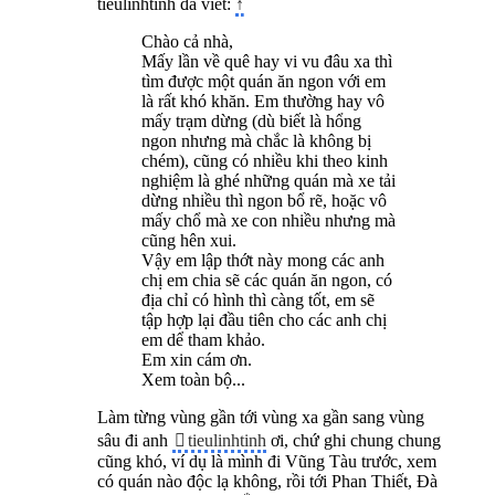
tieulinhtinh đã viết:
↑
Chào cả nhà,
Mấy lần về quê hay vi vu đâu xa thì
tìm được một quán ăn ngon với em
là rất khó khăn. Em thường hay vô
mấy trạm dừng (dù biết là hổng
ngon nhưng mà chắc là không bị
chém), cũng có nhiều khi theo kinh
nghiệm là ghé những quán mà xe tải
dừng nhiều thì ngon bổ rẽ, hoặc vô
mấy chổ mà xe con nhiều nhưng mà
cũng hên xui.
Vậy em lập thớt này mong các anh
chị em chia sẽ các quán ăn ngon, có
địa chỉ có hình thì càng tốt, em sẽ
tập hợp lại đầu tiên cho các anh chị
em dể tham khảo.
Em xin cám ơn.
Xem toàn bộ...
Làm từng vùng gần tới vùng xa gần sang vùng
sâu đi anh
tieulinhtinh
ơi, chứ ghi chung chung
cũng khó, ví dụ là mình đi Vũng Tàu trước, xem
có quán nào độc lạ không, rồi tới Phan Thiết, Đà