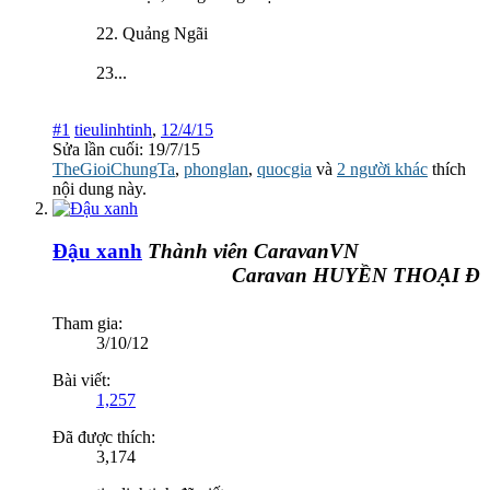
22. Quảng Ngãi
23...
#1
tieulinhtinh
,
12/4/15
Sửa lần cuối:
19/7/15
TheGioiChungTa
,
phonglan
,
quocgia
và
2 người khác
thích
nội dung này.
Đậu xanh
Thành viên CaravanVN
Caravan HUYỀN THOẠI ĐƯỜ
Tham gia:
3/10/12
Bài viết:
1,257
Đã được thích:
3,174