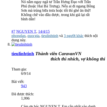
Nó nằm ngay ngã tư Trần Hưng Đạo với Trần
Phú (hoặc Hai Bà Trưng). Nếu ai đi ngang Bông
Sơn mà trúng bữa trưa hoặc tối thì ghé ăn thử!
Không chê vào đâu được, trong khi giá lại rất
bình dân!
#7
NGUYEN T
,
14/4/15
phonglan
,
quocgia
,
tieulinhtinh
và
3 người khác
thích nội
dung này.
tieulinhtinh
Thành viên CaravanVN
thích thì nhích, vợ không thích t
Tham gia:
6/9/14
Bài viết:
943
Đã được thích:
1,996
Cám ơn bác NGUYEN T. Em cập nhật vào danh