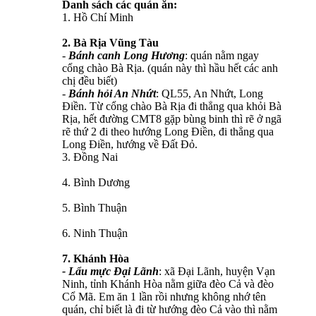
Danh sách các quán ăn:
1. Hồ Chí Minh
2. Bà Rịa Vũng Tàu
-
Bánh canh Long Hương
: quán nằm ngay
cổng chào Bà Rịa. (quán này thì hầu hết các anh
chị đều biết)
-
Bánh hỏi An Nhứt
: QL55, An Nhứt, Long
Điền. Từ cổng chào Bà Rịa đi thẳng qua khỏi Bà
Rịa, hết đường CMT8 gặp bùng binh thì rẽ ở ngã
rẽ thứ 2 đi theo hướng Long Điền, đi thẳng qua
Long Điền, hướng về Đất Đỏ.
3. Đồng Nai
4. Bình Dương
5. Bình Thuận
6. Ninh Thuận
7. Khánh Hòa
- Lẩu mực Đại Lãnh
: xã Đại Lãnh, huyện Vạn
Ninh, tỉnh Khánh Hòa nằm giữa đèo Cả và đèo
Cổ Mã. Em ăn 1 lần rồi nhưng không nhớ tên
quán, chỉ biết là đi từ hướng đèo Cả vào thì nằm