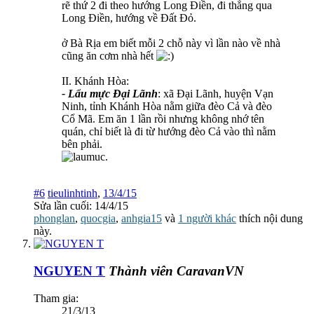
rẽ thứ 2 đi theo hướng Long Điền, đi thẳng qua
Long Điền, hướng về Đất Đỏ.
ở Bà Rịa em biết mỗi 2 chỗ này vì lần nào về nhà
cũng ăn cơm nhà hết
II. Khánh Hòa:
- Lẩu mực Đại Lãnh
: xã Đại Lãnh, huyện Vạn
Ninh, tỉnh Khánh Hòa nằm giữa đèo Cả và đèo
Cổ Mã. Em ăn 1 lần rồi nhưng không nhớ tên
quán, chỉ biết là đi từ hướng đèo Cả vào thì nằm
bên phải.
#6
tieulinhtinh
,
13/4/15
Sửa lần cuối:
14/4/15
phonglan
,
quocgia
,
anhgia15
và
1 người khác
thích nội dung
này.
NGUYEN T
Thành viên CaravanVN
Tham gia:
21/3/13