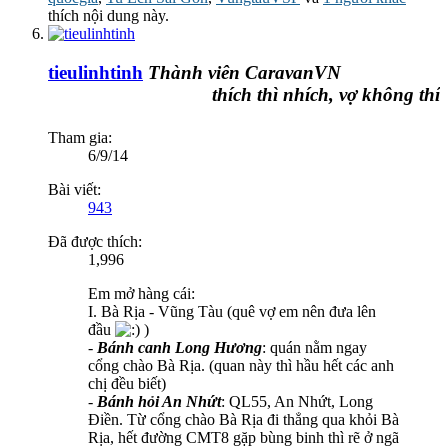
thích nội dung này.
tieulinhtinh
Thành viên CaravanVN
thích thì nhích, vợ không thích t
Tham gia:
6/9/14
Bài viết:
943
Đã được thích:
1,996
Em mở hàng cái:
I. Bà Rịa - Vũng Tàu (quê vợ em nên đưa lên
đầu
)
-
Bánh canh Long Hương
: quán nằm ngay
cổng chào Bà Rịa. (quan này thì hầu hết các anh
chị đều biết)
-
Bánh hỏi An Nhứt
: QL55, An Nhứt, Long
Điền. Từ cổng chào Bà Rịa đi thẳng qua khỏi Bà
Rịa, hết đường CMT8 gặp bùng binh thì rẽ ở ngã