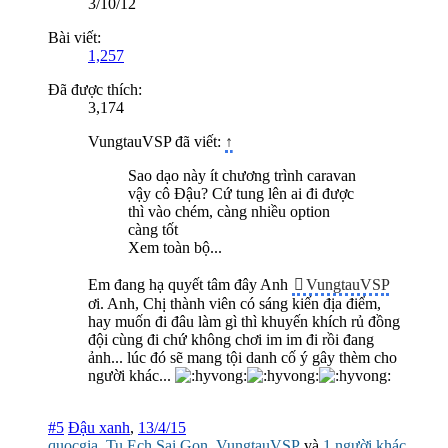
3/10/12
Bài viết:
1,257
Đã được thích:
3,174
VungtauVSP đã viết:
↑
Sao dạo này ít chương trình caravan
vậy cô Đậu? Cứ tung lên ai đi được
thì vào chém, càng nhiều option
càng tốt
Xem toàn bộ...
Em đang hạ quyết tâm đây Anh
VungtauVSP
ơi. Anh, Chị thành viên có sáng kiến địa điểm,
hay muốn đi đâu làm gì thì khuyến khích rủ đồng
đội cùng đi chứ không chơi im im đi rồi đang
ảnh... lúc đó sẽ mang tội danh cố ý gây thèm cho
người khác...
#5
Đậu xanh
,
13/4/15
quocgia
,
Tu Ech Sai Gon
,
VungtauVSP
và
1 người khác