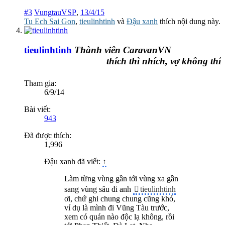
#3
VungtauVSP
,
13/4/15
Tu Ech Sai Gon
,
tieulinhtinh
và
Đậu xanh
thích nội dung này.
tieulinhtinh
Thành viên CaravanVN
thích thì nhích, vợ không thích t
Tham gia:
6/9/14
Bài viết:
943
Đã được thích:
1,996
Đậu xanh đã viết:
↑
Làm từng vùng gần tới vùng xa gần
sang vùng sâu đi anh
tieulinhtinh
ơi, chứ ghi chung chung cũng khó,
ví dụ là mình đi Vũng Tàu trước,
xem có quán nào độc lạ không, rồi