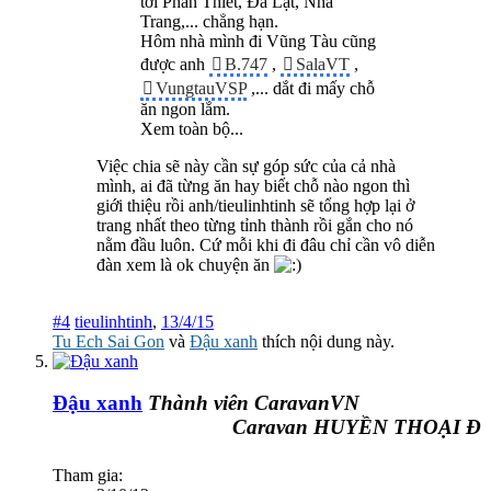
tới Phan Thiết, Đà Lạt, Nha
Trang,... chẳng hạn.
Hôm nhà mình đi Vũng Tàu cũng
được anh
B.747
,
SalaVT
,
VungtauVSP
,... dắt đi mấy chỗ
ăn ngon lắm.
Xem toàn bộ...
Việc chia sẽ này cần sự góp sức của cả nhà
mình, ai đã từng ăn hay biết chỗ nào ngon thì
giới thiệu rồi anh/tieulinhtinh sẽ tổng hợp lại ở
trang nhất theo từng tỉnh thành rồi gắn cho nó
nằm đầu luôn. Cứ mỗi khi đi đâu chỉ cần vô diễn
đàn xem là ok chuyện ăn
#4
tieulinhtinh
,
13/4/15
Tu Ech Sai Gon
và
Đậu xanh
thích nội dung này.
Đậu xanh
Thành viên CaravanVN
Caravan HUYỀN THOẠI ĐƯỜ
Tham gia: