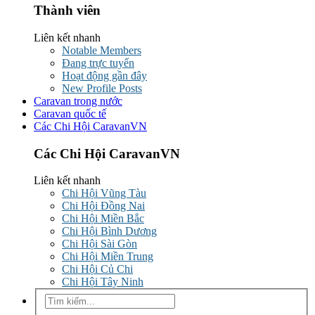
Thành viên
Liên kết nhanh
Notable Members
Đang trực tuyến
Hoạt động gần đây
New Profile Posts
Caravan trong nước
Caravan quốc tế
Các Chi Hội CaravanVN
Các Chi Hội CaravanVN
Liên kết nhanh
Chi Hội Vũng Tàu
Chi Hội Đồng Nai
Chi Hội Miền Bắc
Chi Hội Bình Dương
Chi Hội Sài Gòn
Chi Hội Miền Trung
Chi Hội Củ Chi
Chi Hội Tây Ninh