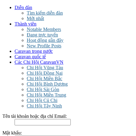
Diễn đàn
Tìm kiếm diễn đàn
Mới nhất
Thành viên
Notable Members
Đang trực tuyến
Hoạt động gần đây
New Profile Posts
Caravan trong nước
Caravan quốc tế
Các Chi Hội CaravanVN
Chi Hội Vũng Tàu
Chi Hội Đồng Nai
Chi Hội Miền Bắc
Chi Hội Bình Dương
Chi Hội Sài Gòn
Chi Hội Miền Trung
Chi Hội Củ Chi
Chi Hội Tây Ninh
Tên tài khoản hoặc địa chỉ Email:
Mật khẩu: