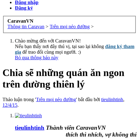
Đăng nhập
Đăng ký
CaravanVN
Thông tin Caravan
>
Trên mọi nẻo đường
>
Chào mừng đến với CaravanVN!
Nếu bạn thấy nơi đây thú vị, tại sao lại không
đăng ký tham
gia
để trao đổi cùng mọi người. :)
Bỏ qua thông báo này
Chia sẽ những quán ăn ngon
trên đường thiên lý
Thảo luận trong '
Trên mọi nẻo đường
' bắt đầu bởi
tieulinhtinh
,
12/4/15
.
tieulinhtinh
Thành viên CaravanVN
thích thì nhích, vợ không thích t