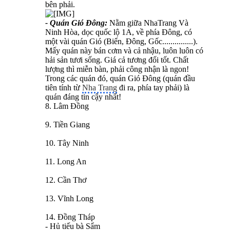
bên phải.
- Quán Gió Đông:
Nằm giữa NhaTrang Và
Ninh Hòa, dọc quốc lộ 1A, về phía Đông, có
một vài quán Gió (Biển, Đông, Gốc...............).
Mấy quán này bán cơm và cả nhậu, luôn luôn có
hải sản tươi sống. Giá cả tương đối tốt. Chất
lượng thì miễn bàn, phải công nhận là ngon!
Trong các quán đó, quán Gió Đông (quán đầu
tiên tính từ
Nha Trang
đi ra, phía tay phải) là
quán đáng tin cậy nhất!
8. Lâm Đồng
9. Tiền Giang
10. Tây Ninh
11. Long An
12. Cần Thơ
13. Vĩnh Long
14. Đồng Tháp
- Hủ tiếu bà Sẩm