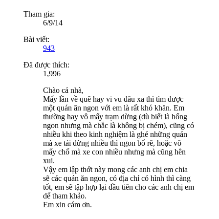
Tham gia:
6/9/14
Bài viết:
943
Đã được thích:
1,996
Chào cả nhà,
Mấy lần về quê hay vi vu đâu xa thì tìm được
một quán ăn ngon với em là rất khó khăn. Em
thường hay vô mấy trạm dừng (dù biết là hổng
ngon nhưng mà chắc là không bị chém), cũng có
nhiều khi theo kinh nghiệm là ghé những quán
mà xe tải dừng nhiều thì ngon bổ rẽ, hoặc vô
mấy chổ mà xe con nhiều nhưng mà cũng hên
xui.
Vậy em lập thớt này mong các anh chị em chia
sẽ các quán ăn ngon, có địa chỉ có hình thì càng
tốt, em sẽ tập hợp lại đầu tiên cho các anh chị em
dể tham khảo.
Em xin cám ơn.