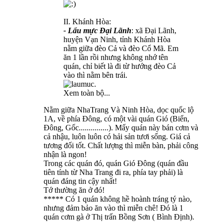
II. Khánh Hòa:
- Lẩu mực Đại Lãnh
: xã Đại Lãnh,
huyện Vạn Ninh, tỉnh Khánh Hòa
nằm giữa đèo Cả và đèo Cổ Mã. Em
ăn 1 lần rồi nhưng không nhớ tên
quán, chỉ biết là đi từ hướng đèo Cả
vào thì nằm bên trái.
Xem toàn bộ...
Nằm giữa NhaTrang Và Ninh Hòa, dọc quốc lộ
1A, về phía Đông, có một vài quán Gió (Biển,
Đông, Gốc...............). Mấy quán này bán cơm và
cả nhậu, luôn luôn có hải sản tươi sống. Giá cả
tương đối tốt. Chất lượng thì miễn bàn, phải công
nhận là ngon!
Trong các quán đó, quán Gió Đông (quán đầu
tiên tính từ Nha Trang đi ra, phía tay phải) là
quán đáng tin cậy nhất!
Tớ thường ăn ở đó!
***** Có 1 quán không hề hoành tráng tý nào,
nhưng đảm bảo ăn vào thì miễn chê! Đó là 1
quán cơm gà ở Thị trấn Bồng Sơn ( Bình Định).