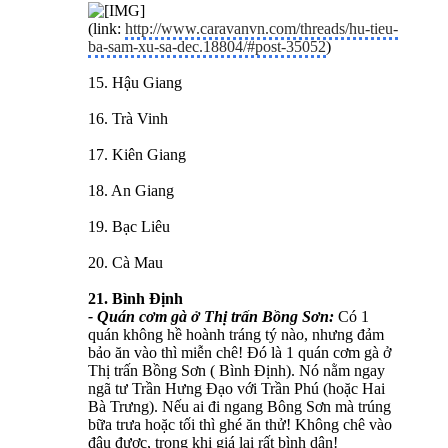
(link:
http://www.caravanvn.com/threads/hu-tieu-
ba-sam-xu-sa-dec.18804/#post-35052
)
15. Hậu Giang
16. Trà Vinh
17. Kiên Giang
18. An Giang
19. Bạc Liêu
20. Cà Mau
21. Bình Định
- Quán cơm gà ở Thị trấn Bồng Sơn:
Có 1
quán không hề hoành tráng tý nào, nhưng đảm
bảo ăn vào thì miễn chê! Đó là 1 quán cơm gà ở
Thị trấn Bồng Sơn ( Bình Định). Nó nằm ngay
ngã tư Trần Hưng Đạo với Trần Phú (hoặc Hai
Bà Trưng). Nếu ai đi ngang Bông Sơn mà trúng
bữa trưa hoặc tối thì ghé ăn thử! Không chê vào
đâu được, trong khi giá lại rất bình dân!