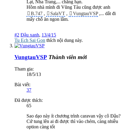
Lạt, Nha Trang,... chẳng hạn.
Hôm nhà mình đi Vũng Tàu cũng được anh
B.747
,
SalaVT
,
VungtauVSP
,... dắt đi
mấy chỗ ăn ngon lắm.
#2
Đậu xanh
,
13/4/15
Tu Ech Sai Gon
thích nội dung này.
VungtauVSP
Thành viên mới
Tham gia:
18/5/13
Bài viết:
37
Đã được thích:
65
Sao dạo này ít chương trình caravan vậy cô Đậu?
Cứ tung lên ai đi được thì vào chém, càng nhiều
option càng tốt