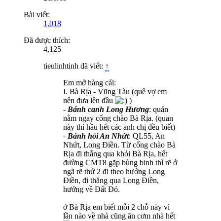
Bài viết:
1,018
Đã được thích:
4,125
tieulinhtinh đã viết:
↑
Em mở hàng cái:
I. Bà Rịa - Vũng Tàu (quê vợ em
nên đưa lên đầu
)
-
Bánh canh Long Hương
: quán
nằm ngay cổng chào Bà Rịa. (quan
này thì hầu hết các anh chị đều biết)
-
Bánh hỏi An Nhứt
: QL55, An
Nhứt, Long Điền. Từ cổng chào Bà
Rịa đi thẳng qua khỏi Bà Rịa, hết
đường CMT8 gặp bùng binh thì rẽ ở
ngã rẽ thứ 2 đi theo hướng Long
Điền, đi thẳng qua Long Điền,
hướng về Đất Đỏ.
ở Bà Rịa em biết mỗi 2 chỗ này vì
lần nào về nhà cũng ăn cơm nhà hết