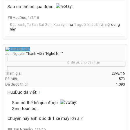
Sao có thể bỏ qua được.
#8
HuuDuc
,
1/7/16
Đậu xanh
,
Tu Ech Sai Gon
,
Xuanlynh
và
1 người khác
thích nội dung
này.
Jon Nguyễn
Thành viên "Nghé Nhi"
Đi để về, cho để nhận
Tham gia:
23/8/15
Bài viết:
573
Đã được thích:
1,090
HuuDuc đã viết:
↑
Sao có thể bỏ qua được.
Xem toàn bộ...
Chuyến này anh Đức đi 1 xe mấy lớn ạ ?
#9
Jon Nguyễn
,
1/7/16