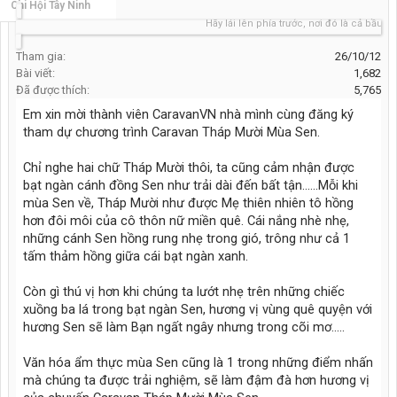
Chi Hội Tây Ninh
Hãy lái lên phía trước, nơi đó là cả bầu trời xa
Tham gia:
26/10/12
Bài viết:
1,682
Đã được thích:
5,765
Em xin mời thành viên CaravanVN nhà mình cùng đăng ký
tham dự chương trình Caravan Tháp Mười Mùa Sen.
Chỉ nghe hai chữ Tháp Mười thôi, ta cũng cảm nhận được
bạt ngàn cánh đồng Sen như trải dài đến bất tận......Mỗi khi
mùa Sen về, Tháp Mười như được Mẹ thiên nhiên tô hồng
hơn đôi môi của cô thôn nữ miền quê. Cái nắng nhè nhẹ,
những cánh Sen hồng rung nhẹ trong gió, trông như cả 1
tấm thảm hồng giữa cái bạt ngàn xanh.
Còn gì thú vị hơn khi chúng ta lướt nhẹ trên những chiếc
xuồng ba lá trong bạt ngàn Sen, hương vị vùng quê quyện với
hương Sen sẽ làm Bạn ngất ngây nhưng trong cõi mơ.....
Văn hóa ẩm thực mùa Sen cũng là 1 trong những điểm nhấn
mà chúng ta được trải nghiệm, sẽ làm đậm đà hơn hương vị