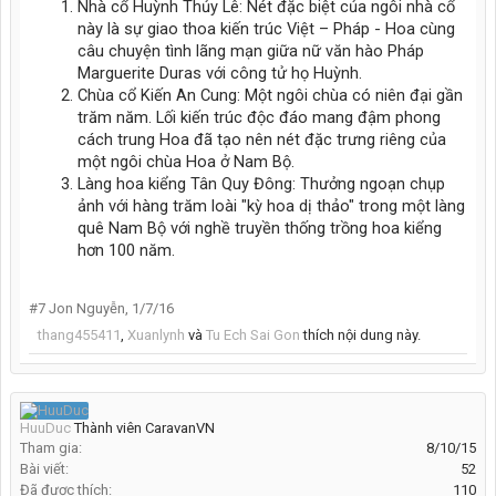
Nhà cổ Huỳnh Thủy Lê: Nét đặc biệt của ngôi nhà cổ
này là sự giao thoa kiến trúc Việt – Pháp - Hoa cùng
câu chuyện tình lãng mạn giữa nữ văn hào Pháp
Marguerite Duras với công tử họ Huỳnh.
Chùa cổ Kiến An Cung: Một ngôi chùa có niên đại gần
trăm năm. Lối kiến trúc độc đáo mang đậm phong
cách trung Hoa đã tạo nên nét đặc trưng riêng của
một ngôi chùa Hoa ở Nam Bộ.
Làng hoa kiểng Tân Quy Đông: Thưởng ngoạn chụp
ảnh với hàng trăm loài "kỳ hoa dị thảo" trong một làng
quê Nam Bộ với nghề truyền thống trồng hoa kiểng
hơn 100 năm.
#7
Jon Nguyễn
,
1/7/16
thang455411
,
Xuanlynh
và
Tu Ech Sai Gon
thích nội dung này.
HuuDuc
Thành viên CaravanVN
Tham gia:
8/10/15
Bài viết:
52
Đã được thích:
110