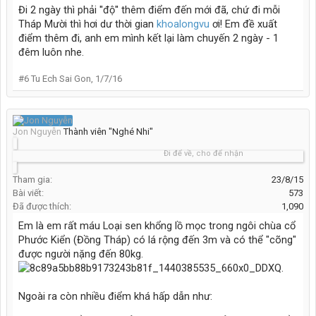
Đi 2 ngày thì phải ''độ'' thêm điểm đến mới đã, chứ đi mỗi
Tháp Mười thì hơi dư thời gian
khoalongvu
ơi! Em đề xuất
điểm thêm đi, anh em mình kết lại làm chuyến 2 ngày - 1
đêm luôn nhe.
#6
Tu Ech Sai Gon
,
1/7/16
Jon Nguyễn
Thành viên "Nghé Nhi"
Đi để về, cho để nhận
Tham gia:
23/8/15
Bài viết:
573
Đã được thích:
1,090
Em là em rất máu Loại sen khổng lồ mọc trong ngôi chùa cổ
Phước Kiển (Đồng Tháp) có lá rộng đến 3m và có thể "cõng"
được người nặng đến 80kg.
Ngoài ra còn nhiều điểm khá hấp dẫn như: