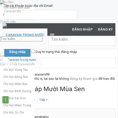
Diễn đàn
Tên tài khoản hoặc địa chỉ Email:
Tìm kiếm diễn đàn
Mới nhất
Thành viên
Mật khẩu:
Notable Members
ĐĂNG NHẬP
ĐĂNG KÝ
Đang trực tuyến
CARAVAN TRONG NƯỚC
Hoạt động gần đây
Bạn đã quên mật khẩu?
New Profile Posts
Duy trì trạng thái đăng nhập
Caravan trong nước
Caravan quốc tế
Caravan trong nước
Các Chi Hội CaravanVN
Chi Hội Vũng Tàu
Chào mừng đến với CaravanVN!
Chi Hội Đồng Nai
Nếu bạn thấy nơi đây thú vị, tại sao lại không
đăng ký tham gia
để trao đổi
cùng mọi người. :)
Chi Hội Miền Bắc
Caravan Tháp Mười Mùa Sen
Chi Hội Bình Dương
Chi Hội Sài Gòn
1
2
3
4
5
Tiếp >
Chi Hội Miền Trung
Chi Hội Củ Chi
Tu Ech Sai Gon
Administrator