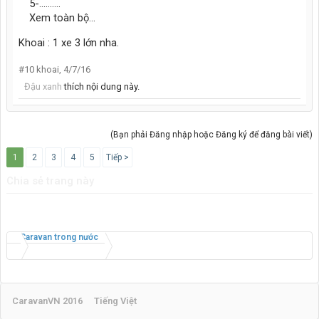
5-..........
Xem toàn bộ...
Khoai : 1 xe 3 lớn nha.
#10
khoai
,
4/7/16
Đậu xanh
thích nội dung này.
(Bạn phải Đăng nhập hoặc Đăng ký để đăng bài viết)
1
2
3
4
5
Tiếp >
Chia sẻ trang này
Caravan trong nước
CaravanVN 2016
Tiếng Việt