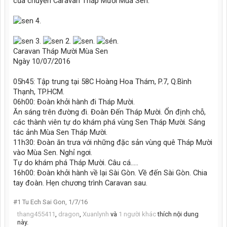
của chuyến Caravan Tháp Mười Mùa Sen.
Caravan Tháp Mười Mùa Sen
Ngày 10/07/2016
05h45: Tập trung tại 58C Hoàng Hoa Thám, P.7, Q.Bình
Thạnh, TP.HCM.
06h00: Đoàn khởi hành đi Tháp Mười.
Ăn sáng trên đường đi. Đoàn Đến Tháp Mười. Ổn định chỗ,
các thành viên tự do khám phá vùng Sen Tháp Mười. Sáng
tác ảnh Mùa Sen Tháp Mười.
11h30: Đoàn ăn trưa với những đặc sản vùng quê Tháp Mười
vào Mùa Sen. Nghỉ ngơi.
Tự do khám phá Tháp Mười. Câu cá.....
16h00: Đoàn khởi hành về lại Sài Gòn. Về đến Sài Gòn. Chia
tay đoàn. Hẹn chương trình Caravan sau.
#1
Tu Ech Sai Gon
,
1/7/16
thang455411
,
dragon
,
Xuanlynh
và
1 người khác
thích nội dung
này.