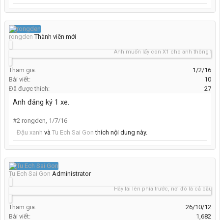
rongden
Thành viên mới
Anh muốn lấy con X1 cho anh thông tin.(từ 
Tham gia:
1/2/16
Bài viết:
10
Đã được thích:
27
Anh đăng ký 1 xe.
#2
rongden
,
1/7/16
Đậu xanh
và
Tu Ech Sai Gon
thích nội dung này.
Tu Ech Sai Gon
Administrator
Hãy lái lên phía trước, nơi đó là cả bầu trời xa
Tham gia:
26/10/12
Bài viết:
1,682