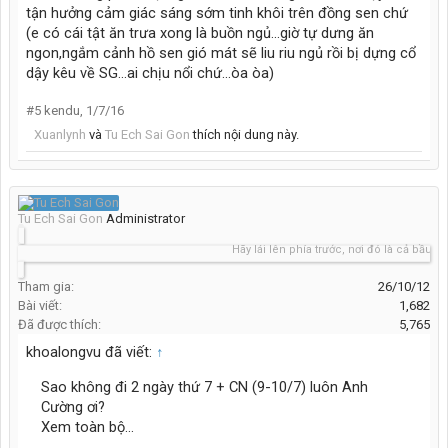
tận hưởng cảm giác sáng sớm tinh khôi trên đồng sen chứ
(e có cái tật ăn trưa xong là buồn ngủ...giờ tự dưng ăn
ngon,ngắm cảnh hồ sen gió mát sẽ liu riu ngủ rồi bị dựng cổ
dậy kêu về SG...ai chịu nổi chứ...òa òa)
#5
kendu
,
1/7/16
Xuanlynh
và
Tu Ech Sai Gon
thích nội dung này.
Tu Ech Sai Gon
Administrator
Hãy lái lên phía trước, nơi đó là cả bầu trời xa
Tham gia:
26/10/12
Bài viết:
1,682
Đã được thích:
5,765
khoalongvu đã viết:
↑
Sao không đi 2 ngày thứ 7 + CN (9-10/7) luôn Anh
Cường ơi?
Xem toàn bộ...