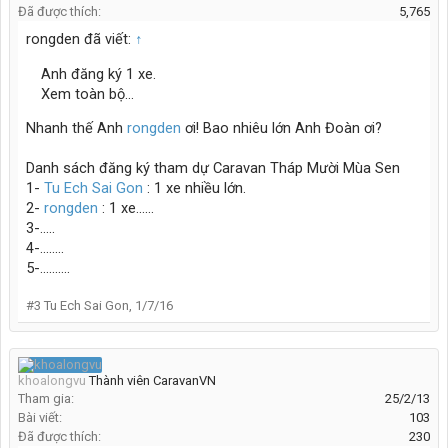
Đã được thích:
5,765
rongden đã viết:
↑
Anh đăng ký 1 xe.
Xem toàn bộ...
Nhanh thế Anh
rongden
ơi! Bao nhiêu lớn Anh Đoàn ơi?
Danh sách đăng ký tham dự Caravan Tháp Mười Mùa Sen
1-
Tu Ech Sai Gon
: 1 xe nhiều lớn.
2-
rongden
: 1 xe......
3-.....
4-........
5-..........
#3
Tu Ech Sai Gon
,
1/7/16
khoalongvu
Thành viên CaravanVN
Tham gia:
25/2/13
Bài viết:
103
Đã được thích:
230