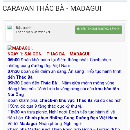
CARAVAN THÁC BÀ - MADAGUI
Đậu xanh
Caravan HUYỀN THOẠI ĐƯỜNG LÊN ĐỈNH THẾ 
Thành viên CaravanVN
NGÀY 1: SÀI GÒN – THÁC BÀ – MADAGUI
06h00
Đoàn khởi hành tại điểm thống nhất. Chinh phục
những cung đường đẹp Việt Nam.
07h30
Đoàn đến điểm ăn sáng. Ăn sáng. Tiếp tục hành trình
đến
Thác Bà
.
09h30
Đoàn đến
Thác Bà
– Nằm giữa mênh mông vùng
đồng bằng của Tánh Linh là vùng rừng núi của
khu bảo tồn
Núi Ông
.
Đoàn khám phá,
check-in khu vực Thác Bà
với độ cao hơn
150m, đổ qua 9 tầng thác cực kỳ thú vị.
11h30
Ăn trưa picnic. Nghỉ ngơi. Đoàn tiếp tục hành đi về
Bảo Lộc.
Chinh phục Những Cung Đường Đẹp Việt Nam.
Về tới
Madagui
. Nhận phòng. Nghỉ ngơi.
Khám phá Madagui với Thiên Phúc Sơn Động – Đường đi bộ