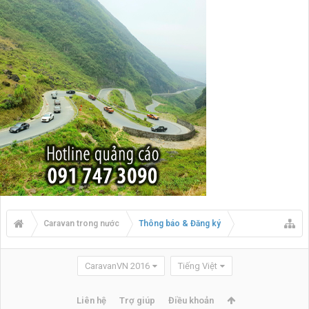
Caravan trong nước
Thông báo & Đăng ký
CaravanVN 2016
Tiếng Việt
Liên hệ
Trợ giúp
Điều khoản