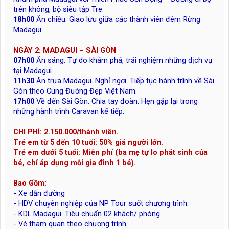
trên không, bộ siêu tập Tre.
18h00
Ăn chiều. Giao lưu giữa các thành viên đêm Rừng
Madagui.
NGÀY 2: MADAGUI – SÀI GÒN
07h00
Ăn sáng. Tự do khám phá, trải nghiệm những dịch vụ
tại Madagui.
11h30
Ăn trưa Madagui. Nghỉ ngơi. Tiếp tục hành trình về Sài
Gòn theo Cung Đường Đẹp Việt Nam.
17h00
Về đến Sài Gòn. Chia tay đoàn. Hẹn gặp lại trong
những hành trình Caravan kế tiếp.
CHI PHÍ: 2.150.000/thành viên.
Trẻ em từ 5 đến 10 tuổi: 50% giá người lớn.
Trẻ em dưới 5 tuổi: Miễn phí (ba mẹ tự lo phát sinh của
bé, chỉ áp dụng mỗi gia đình 1 bé).
Bao Gồm:
- Xe dẫn đường
- HDV chuyên nghiệp của NP Tour suốt chương trình.
- KDL Madagui. Tiêu chuẩn 02 khách/ phòng.
- Vé tham quan theo chương trình.