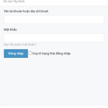
Chi Hội Tây Ninh
Tên tài khoản hoặc địa chỉ Email:
Mật khẩu:
Bạn đã quên mật khẩu?
Duy trì trạng thái đăng nhập