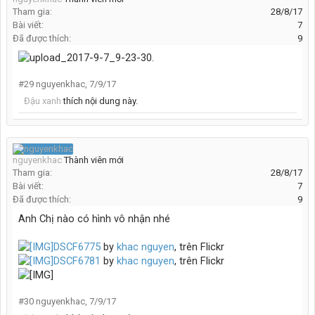
Tham gia:
28/8/17
Bài viết:
7
Đã được thích:
9
#29
nguyenkhac
,
7/9/17
Đậu xanh
thích nội dung này.
nguyenkhac
Thành viên mới
Tham gia:
28/8/17
Bài viết:
7
Đã được thích:
9
Anh Chị nào có hình vô nhận nhé
DSCF6775
by
khac nguyen
, trên Flickr
DSCF6781
by
khac nguyen
, trên Flickr
#30
nguyenkhac
,
7/9/17