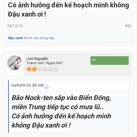
Có ảnh hưởng đến kế hoạch mình không
Đậu xanh ơi !
24/12/16
#32
Đậu xanh
thích nội dung này.
Jon Nguyễn
Đi để về, cho để nhận
Thành viên "Nghé Nhi"
Santafe-Q2 đã viết:
↑
Bão Nock-ten sắp vào Biển Đông,
miền Trung tiếp tục có mưa lũ..
Có ảnh hưởng đến kế hoạch mình
không Đậu xanh ơi !