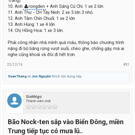
Trang).
10. Anh
rongden
+ Anh Sáng Củ Chi: 1 xe 2 lớn
11. Anh Thư - CH Tây Ninh: 2 xe 5 lớn 3 nhỏ.
12. Anh Tâm Chín Chuối: 1 xe 2 lớn
13. Anh Hùng: 1 xe 4 lớn
14. Chị Hồng Hoa: 1 xe 3 lớn.
Phải công nhận nhà mình quá máu, thông báo chương trình
nặng đi bộ băng rừng vượt suối, chèo ghe, chống gậy, mà ai
nghe cũng khoái và đòi đi hết trơn.
22/12/16
#31
XuanThang
và
Jon Nguyễn
thích nội dung này.
SinhNgo
Thành viên mới
Bão Nock-ten sắp vào Biển Đông, miền
Trung tiếp tục có mưa lũ..