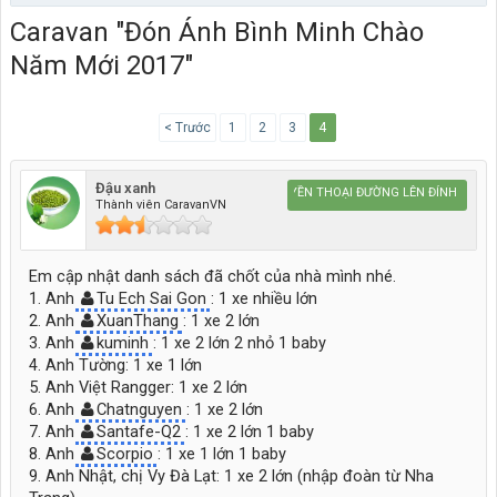
Caravan "Đón Ánh Bình Minh Chào
Năm Mới 2017"
< Trước
1
2
3
4
Đậu xanh
Caravan HUYỀN THOẠI ĐƯỜNG LÊN ĐỈNH THẾ GIỚ
Thành viên CaravanVN
Em cập nhật danh sách đã chốt của nhà mình nhé.
1. Anh
Tu Ech Sai Gon
: 1 xe nhiều lớn
2. Anh
XuanThang
: 1 xe 2 lớn
3. Anh
kuminh
: 1 xe 2 lớn 2 nhỏ 1 baby
4. Anh Tường: 1 xe 1 lớn
5. Anh Việt Rangger: 1 xe 2 lớn
6. Anh
Chatnguyen
: 1 xe 2 lớn
7. Anh
Santafe-Q2
: 1 xe 2 lớn 1 baby
8. Anh
Scorpio
: 1 xe 1 lớn 1 baby
9. Anh Nhật, chị Vy Đà Lạt: 1 xe 2 lớn (nhập đoàn từ Nha