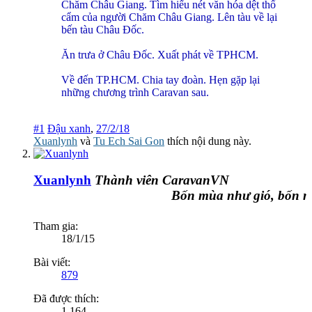
Chăm Châu Giang. Tìm hiểu nét văn hóa dệt thổ
cẩm của người Chăm Châu Giang. Lên tàu về lại
bến tàu Châu Đốc.
Ăn trưa ở Châu Đốc. Xuất phát về TPHCM.
Về đến TP.HCM. Chia tay đoàn. Hẹn gặp lại
những chương trình Caravan sau.
#1
Đậu xanh
,
27/2/18
Xuanlynh
và
Tu Ech Sai Gon
thích nội dung này.
Xuanlynh
Thành viên CaravanVN
Bốn mùa như gió, bốn mù
Tham gia:
18/1/15
Bài viết:
879
Đã được thích:
1,164