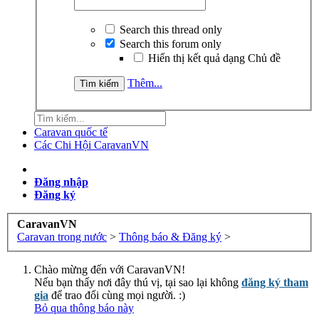
Search this thread only
Search this forum only
Hiển thị kết quả dạng Chủ đề
Thêm...
Caravan quốc tế
Các Chi Hội CaravanVN
Đăng nhập
Đăng ký
CaravanVN
Caravan trong nước
>
Thông báo & Đăng ký
>
Chào mừng đến với CaravanVN!
Nếu bạn thấy nơi đây thú vị, tại sao lại không
đăng ký tham
gia
để trao đổi cùng mọi người. :)
Bỏ qua thông báo này