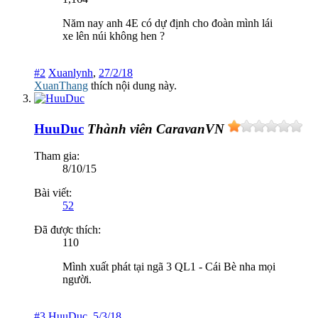
Năm nay anh 4E có dự định cho đoàn mình lái
xe lên núi không hen ?
#2
Xuanlynh
,
27/2/18
XuanThang
thích nội dung này.
HuuDuc
Thành viên CaravanVN
Tham gia:
8/10/15
Bài viết:
52
Đã được thích:
110
Mình xuất phát tại ngã 3 QL1 - Cái Bè nha mọi
người.
#3
HuuDuc
,
5/3/18