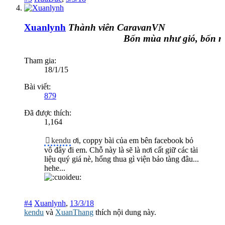
Xuanlynh
Thành viên CaravanVN
Bốn mùa như gió, bốn mù
Tham gia:
18/1/15
Bài viết:
879
Đã được thích:
1,164
kendu
ơi, coppy bài của em bên facebook bỏ
vô đây đi em. Chỗ này là sẽ là nơi cất giữ các tài
liệu quý giá nè, hổng thua gì viện bảo tàng đâu...
hehe...
#4
Xuanlynh
,
13/3/18
kendu
và
XuanThang
thích nội dung này.