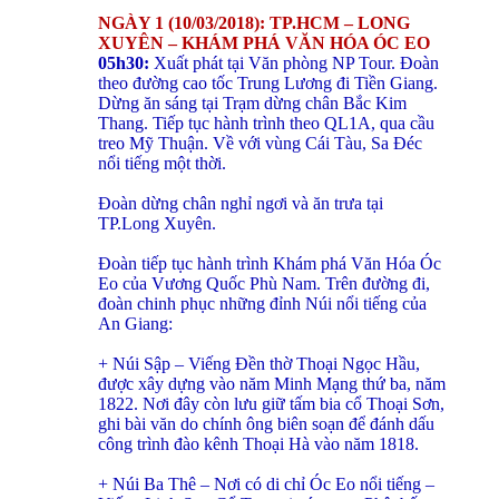
NGÀY 1 (10/03/2018): TP.HCM – LONG
XUYÊN – KHÁM PHÁ VĂN HÓA ÓC EO
05h30:
Xuất phát tại Văn phòng NP Tour. Đoàn
theo đường cao tốc Trung Lương đi Tiền Giang.
Dừng ăn sáng tại Trạm dừng chân Bắc Kim
Thang. Tiếp tục hành trình theo QL1A, qua cầu
treo Mỹ Thuận. Về với vùng Cái Tàu, Sa Đéc
nổi tiếng một thời.
Đoàn dừng chân nghỉ ngơi và ăn trưa tại
TP.Long Xuyên.
Đoàn tiếp tục hành trình Khám phá Văn Hóa Óc
Eo của Vương Quốc Phù Nam. Trên đường đi,
đoàn chinh phục những đỉnh Núi nổi tiếng của
An Giang:
+ Núi Sập – Viếng Đền thờ Thoại Ngọc Hầu,
được xây dựng vào năm Minh Mạng thứ ba, năm
1822. Nơi đây còn lưu giữ tấm bia cổ Thoại Sơn,
ghi bài văn do chính ông biên soạn để đánh dấu
công trình đào kênh Thoại Hà vào năm 1818.
+ Núi Ba Thê – Nơi có di chỉ Óc Eo nổi tiếng –