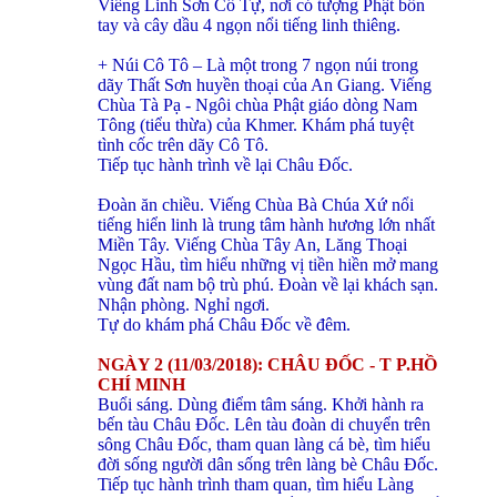
Viếng Linh Sơn Cổ Tự, nơi có tượng Phật bốn
tay và cây dầu 4 ngọn nổi tiếng linh thiêng.
+ Núi Cô Tô – Là một trong 7 ngọn núi trong
dãy Thất Sơn huyền thoại của An Giang. Viếng
Chùa Tà Pạ - Ngôi chùa Phật giáo dòng Nam
Tông (tiểu thừa) của Khmer. Khám phá tuyệt
tình cốc trên dãy Cô Tô.
Tiếp tục hành trình về lại Châu Đốc.
Đoàn ăn chiều. Viếng Chùa Bà Chúa Xứ nổi
tiếng hiển linh là trung tâm hành hương lớn nhất
Miền Tây. Viếng Chùa Tây An, Lăng Thoại
Ngọc Hầu, tìm hiểu những vị tiền hiền mở mang
vùng đất nam bộ trù phú. Đoàn về lại khách sạn.
Nhận phòng. Nghỉ ngơi.
Tự do khám phá Châu Đốc về đêm.
NGÀY 2 (11/03/2018): CHÂU ĐỐC - T
P.HỒ
CHÍ MINH
Buổi sáng. Dùng điểm tâm sáng. Khởi hành ra
bến tàu Châu Đốc. Lên tàu đoàn di chuyển trên
sông Châu Đốc, tham quan làng cá bè, tìm hiểu
đời sống người dân sống trên làng bè Châu Đốc.
Tiếp tục hành trình tham quan, tìm hiểu Làng