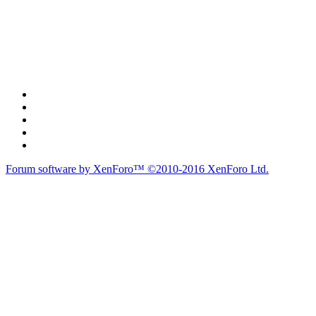
Forum software by XenForo™
©2010-2016 XenForo Ltd.
du lich
du lịch
caravan
teambuilding
du lịch
du lich
Diễn đàn
Liên kết nhanh
Tìm kiếm diễn đàn
Mới nhất
Thành viên