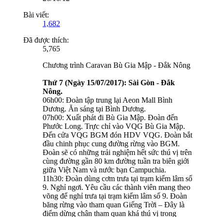
Bài viết:
1,682
Đã được thích:
5,765
Chương trình Caravan Bù Gia Mập - Đắk Nông
Thứ 7 (Ngày 15/07/2017): Sài Gòn - Đắk
Nông.
06h00: Đoàn tập trung lại Aeon Mall Bình
Dương. Ăn sáng tại Bình Dương.
07h00: Xuất phát đi Bù Gia Mập. Đoàn đến
Phước Long. Trực chỉ vào VQG Bù Gia Mập.
Đến cửa VQG BGM đón HDV VQG. Đoàn bắt
đầu chinh phục cung đường rừng vào BGM.
Đoàn sẽ có những trải nghiệm hết sức thú vị trên
cùng đường gần 80 km đường tuần tra biên giới
giữa Việt Nam và nước bạn Campuchia.
11h30: Đoàn dùng cơm trưa tại trạm kiểm lâm số
9. Nghỉ ngơi. Yêu cầu các thành viên mang theo
võng để nghỉ trưa tại trạm kiểm lâm số 9. Đoàn
băng rừng vào tham quan Giếng Trời – Đây là
điểm dừng chân tham quan khá thú vị trong