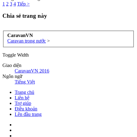
1
2
3
4
Tiếp >
Chia sẻ trang này
CaravanVN
Caravan trong nước
>
Toggle Width
Giao diện
CaravanVN 2016
Ngôn ngữ
Tiếng Việt
Trang chủ
Liên hệ
Trợ giúp
Điều khoản
Lên đầu trang