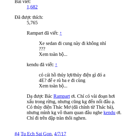
Bài viết:
1,682
Đã được thích:
5,765
Rampart đã viết:
↑
Xe sedan đi cung này đi không nhỉ
???
Xem toàn bộ...
kendu đã viết:
↑
có cái hồ thủy lợi/thủy điện gì đó a
4E? để e rủ ba e đi cùng
Xem toàn bộ...
Dạ được Bác
Rampart
ơi. Chỉ có vài đoạn hơi
xấu trong rừng, nhưng cũng kg đến nổi đâu ạ.
Có thủy điện Thác Mơ (đã chỉnh từ Thác bà),
nhưng mình kg vô tham quan đâu nghe
kendu
ơi.
Chỉ đi trên đập tràn thôi nghen.
#4
Tu Ech Sai Gon
,
4/7/17