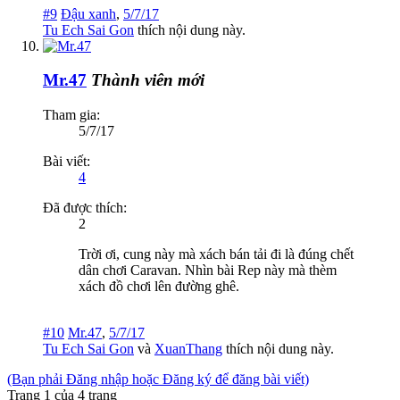
#9
Đậu xanh
,
5/7/17
Tu Ech Sai Gon
thích nội dung này.
Mr.47
Thành viên mới
Tham gia:
5/7/17
Bài viết:
4
Đã được thích:
2
Trời ơi, cung này mà xách bán tải đi là đúng chết
dân chơi Caravan. Nhìn bài Rep này mà thèm
xách đồ chơi lên đường ghê.
#10
Mr.47
,
5/7/17
Tu Ech Sai Gon
và
XuanThang
thích nội dung này.
(Bạn phải Đăng nhập hoặc Đăng ký để đăng bài viết)
Trang 1 của 4 trang