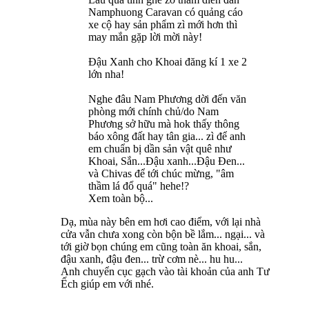
Namphuong Caravan có quảng cáo
xe cộ hay sản phẩm zì mới hơn thì
may mắn gặp lời mời này!
Đậu Xanh cho Khoai đăng kí 1 xe 2
lớn nha!
Nghe đâu Nam Phương dời đến văn
phòng mới chính chủ/do Nam
Phương sở hữu mà hok thấy thông
báo xông đất hay tân gia... zì để anh
em chuẩn bị dần sản vật quê như
Khoai, Sắn...Đậu xanh...Đậu Đen...
và Chivas để tới chúc mừng, "âm
thầm lá đổ quá" hehe!?
Xem toàn bộ...
Dạ, mùa này bên em hơi cao điểm, với lại nhà
cửa vẫn chưa xong còn bộn bề lắm... ngại... và
tới giờ bọn chúng em cũng toàn ăn khoai, sắn,
đậu xanh, đậu đen... trừ cơm nè... hu hu...
Anh chuyển cục gạch vào tài khoản của anh Tư
Ếch giúp em với nhé.