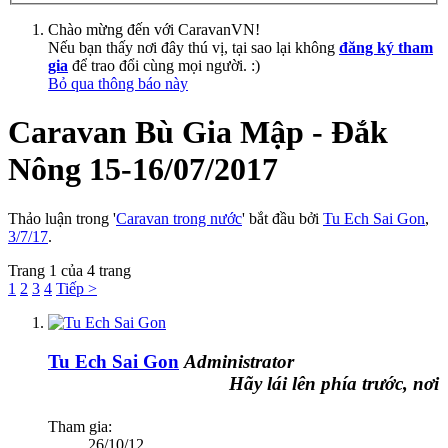
Chào mừng đến với CaravanVN!
Nếu bạn thấy nơi đây thú vị, tại sao lại không
đăng ký tham
gia
để trao đổi cùng mọi người. :)
Bỏ qua thông báo này
Caravan Bù Gia Mập - Đắk
Nông 15-16/07/2017
Thảo luận trong '
Caravan trong nước
' bắt đầu bởi
Tu Ech Sai Gon
,
3/7/17
.
Trang 1 của 4 trang
1
2
3
4
Tiếp >
Tu Ech Sai Gon
Administrator
Hãy lái lên phía trước, nơi đó 
Tham gia:
26/10/12