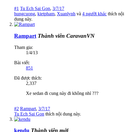
#1
Tu Ech Sai Gon
,
3/7/17
hungcuong
,
kietpham
,
Xuanlynh
và
4 người khác
thích nội
dung này.
Rampart
Thành viên CaravanVN
Tham gia:
1/4/13
Bài viết:
851
Đã được thích:
2,337
Xe sedan đi cung này đi không nhỉ ???
#2
Rampart
,
3/7/17
Tu Ech Sai Gon
thích nội dung này.
kendu
Thành viên mới