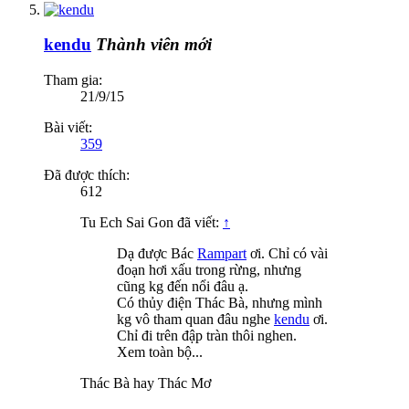
kendu
Thành viên mới
Tham gia:
21/9/15
Bài viết:
359
Đã được thích:
612
Tu Ech Sai Gon đã viết:
↑
Dạ được Bác
Rampart
ơi. Chỉ có vài
đoạn hơi xấu trong rừng, nhưng
cũng kg đến nổi đâu ạ.
Có thủy điện Thác Bà, nhưng mình
kg vô tham quan đâu nghe
kendu
ơi.
Chỉ đi trên đập tràn thôi nghen.
Xem toàn bộ...
Thác Bà hay Thác Mơ