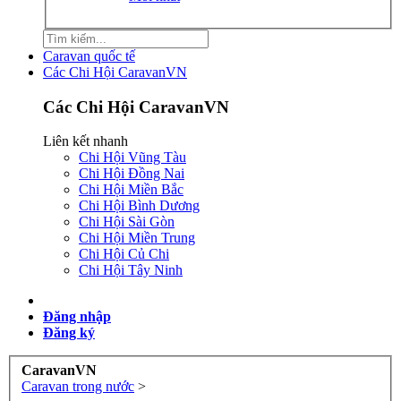
Caravan quốc tế
Các Chi Hội CaravanVN
Các Chi Hội CaravanVN
Liên kết nhanh
Chi Hội Vũng Tàu
Chi Hội Đồng Nai
Chi Hội Miền Bắc
Chi Hội Bình Dương
Chi Hội Sài Gòn
Chi Hội Miền Trung
Chi Hội Củ Chi
Chi Hội Tây Ninh
Đăng nhập
Đăng ký
CaravanVN
Caravan trong nước
>