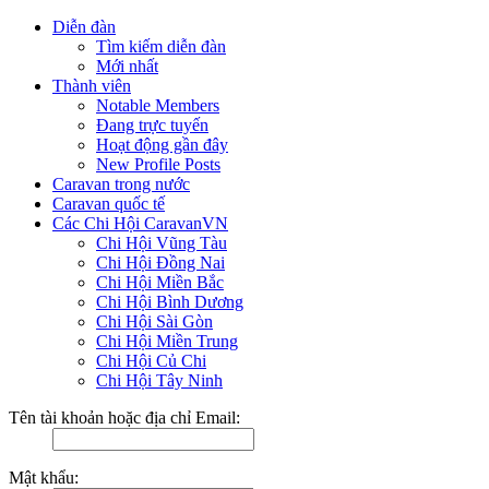
Diễn đàn
Tìm kiếm diễn đàn
Mới nhất
Thành viên
Notable Members
Đang trực tuyến
Hoạt động gần đây
New Profile Posts
Caravan trong nước
Caravan quốc tế
Các Chi Hội CaravanVN
Chi Hội Vũng Tàu
Chi Hội Đồng Nai
Chi Hội Miền Bắc
Chi Hội Bình Dương
Chi Hội Sài Gòn
Chi Hội Miền Trung
Chi Hội Củ Chi
Chi Hội Tây Ninh
Tên tài khoản hoặc địa chỉ Email:
Mật khẩu: