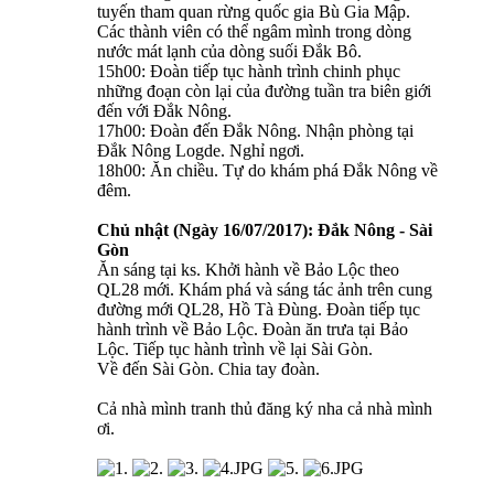
tuyến tham quan rừng quốc gia Bù Gia Mập.
Các thành viên có thể ngâm mình trong dòng
nước mát lạnh của dòng suối Đắk Bô.
15h00: Đoàn tiếp tục hành trình chinh phục
những đoạn còn lại của đường tuần tra biên giới
đến với Đắk Nông.
17h00: Đoàn đến Đắk Nông. Nhận phòng tại
Đắk Nông Logde. Nghỉ ngơi.
18h00: Ăn chiều. Tự do khám phá Đắk Nông về
đêm.
Chủ nhật (Ngày 16/07/2017): Đắk Nông - Sài
Gòn
Ăn sáng tại ks. Khởi hành về Bảo Lộc theo
QL28 mới. Khám phá và sáng tác ảnh trên cung
đường mới QL28, Hồ Tà Đùng. Đoàn tiếp tục
hành trình về Bảo Lộc. Đoàn ăn trưa tại Bảo
Lộc. Tiếp tục hành trình về lại Sài Gòn.
Về đến Sài Gòn. Chia tay đoàn.
Cả nhà mình tranh thủ đăng ký nha cả nhà mình
ơi.