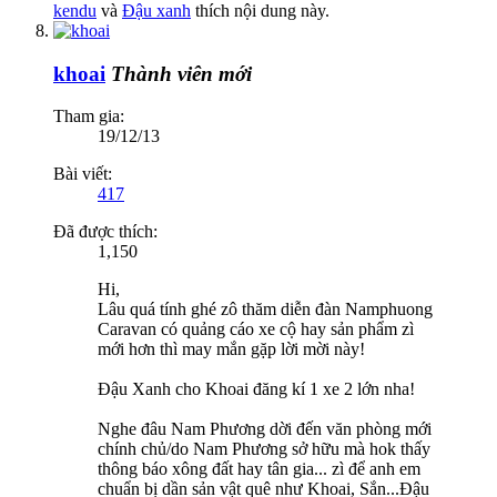
kendu
và
Đậu xanh
thích nội dung này.
khoai
Thành viên mới
Tham gia:
19/12/13
Bài viết:
417
Đã được thích:
1,150
Hi,
Lâu quá tính ghé zô thăm diễn đàn Namphuong
Caravan có quảng cáo xe cộ hay sản phẩm zì
mới hơn thì may mắn gặp lời mời này!
Đậu Xanh cho Khoai đăng kí 1 xe 2 lớn nha!
Nghe đâu Nam Phương dời đến văn phòng mới
chính chủ/do Nam Phương sở hữu mà hok thấy
thông báo xông đất hay tân gia... zì để anh em
chuẩn bị dần sản vật quê như Khoai, Sắn...Đậu