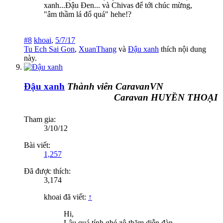
xanh...Đậu Đen... và Chivas để tới chúc mừng,
"âm thầm lá đổ quá" hehe!?
#8
khoai
,
5/7/17
Tu Ech Sai Gon
,
XuanThang
và
Đậu xanh
thích nội dung
này.
Đậu xanh
Thành viên CaravanVN
Caravan HUYỀN THOẠI Đ
Tham gia:
3/10/12
Bài viết:
1,257
Đã được thích:
3,174
khoai đã viết:
↑
Hi,
Lâu quá tính ghé zô thăm diễn đàn