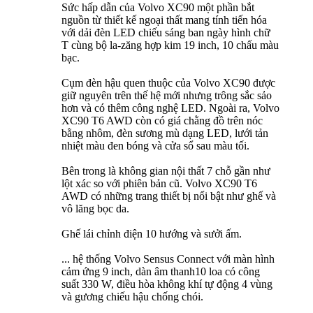
Sức hấp dẫn của Volvo XC90 một phần bắt
nguồn từ thiết kế ngoại thất mang tính tiến hóa
với dải đèn LED chiếu sáng ban ngày hình chữ
T cùng bộ la-zăng hợp kim 19 inch, 10 chấu màu
bạc.
Cụm đèn hậu quen thuộc của Volvo XC90 được
giữ nguyên trên thế hệ mới nhưng trông sắc sảo
hơn và có thêm công nghệ LED. Ngoài ra, Volvo
XC90 T6 AWD còn có giá chằng đồ trên nóc
bằng nhôm, đèn sương mù dạng LED, lưới tản
nhiệt màu đen bóng và cửa sổ sau màu tối.
Bên trong là không gian nội thất 7 chỗ gần như
lột xác so với phiên bản cũ. Volvo XC90 T6
AWD có những trang thiết bị nổi bật như ghế và
vô lăng bọc da.
Ghế lái chỉnh điện 10 hướng và sưởi ấm.
... hệ thống Volvo Sensus Connect với màn hình
cảm ứng 9 inch, dàn âm thanh10 loa có công
suất 330 W, điều hòa không khí tự động 4 vùng
và gương chiếu hậu chống chói.