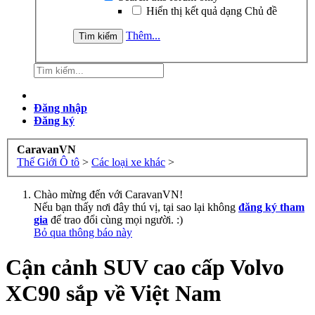
Hiển thị kết quả dạng Chủ đề
Thêm...
Đăng nhập
Đăng ký
CaravanVN
Thế Giới Ô tô
>
Các loại xe khác
>
Chào mừng đến với CaravanVN!
Nếu bạn thấy nơi đây thú vị, tại sao lại không
đăng ký tham
gia
để trao đổi cùng mọi người. :)
Bỏ qua thông báo này
Cận cảnh SUV cao cấp Volvo
XC90 sắp về Việt Nam