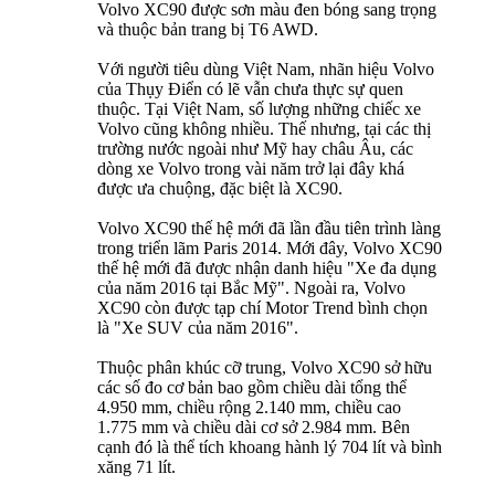
Volvo XC90 được sơn màu đen bóng sang trọng
và thuộc bản trang bị T6 AWD.
Với người tiêu dùng Việt Nam, nhãn hiệu Volvo
của Thụy Điển có lẽ vẫn chưa thực sự quen
thuộc. Tại Việt Nam, số lượng những chiếc xe
Volvo cũng không nhiều. Thế nhưng, tại các thị
trường nước ngoài như Mỹ hay châu Âu, các
dòng xe Volvo trong vài năm trở lại đây khá
được ưa chuộng, đặc biệt là XC90.
Volvo XC90 thế hệ mới đã lần đầu tiên trình làng
trong triển lãm Paris 2014. Mới đây, Volvo XC90
thế hệ mới đã được nhận danh hiệu "Xe đa dụng
của năm 2016 tại Bắc Mỹ". Ngoài ra, Volvo
XC90 còn được tạp chí Motor Trend bình chọn
là "Xe SUV của năm 2016".
Thuộc phân khúc cỡ trung, Volvo XC90 sở hữu
các số đo cơ bản bao gồm chiều dài tổng thể
4.950 mm, chiều rộng 2.140 mm, chiều cao
1.775 mm và chiều dài cơ sở 2.984 mm. Bên
cạnh đó là thể tích khoang hành lý 704 lít và bình
xăng 71 lít.