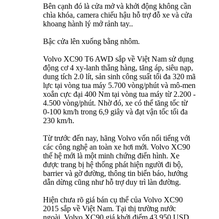
Bên cạnh đó là cửa mở và khởi động không cần
chìa khóa, camera chiếu hậu hỗ trợ đỗ xe và cửa
khoang hành lý mở rảnh tay..
Bậc cửa lên xuống bằng nhôm.
Volvo XC90 T6 AWD sắp về Việt Nam sử dụng
động cơ 4 xy-lanh thẳng hàng, tăng áp, siêu nạp,
dung tích 2.0 lít, sản sinh công suất tối đa 320 mã
lực tại vòng tua máy 5.700 vòng/phút và mô-men
xoắn cực đại 400 Nm tại vòng tua máy từ 2.200 -
4.500 vòng/phút. Nhờ đó, xe có thể tăng tốc từ
0-100 km/h trong 6,9 giây và đạt vận tốc tối đa
230 km/h.
Từ trước đến nay, hãng Volvo vốn nổi tiếng với
các công nghệ an toàn xe hơi mới. Volvo XC90
thế hệ mới là một minh chứng điển hình. Xe
được trang bị hệ thống phát hiện người đi bộ,
barrier và gờ đường, thông tin biển báo, hướng
dẫn dừng cũng như hỗ trợ duy trì làn đường.
Hiện chưa rõ giá bán cụ thể của Volvo XC90
2015 sắp về Việt Nam. Tại thị trường nước
ngoài, Volvo XC90 giá khởi điểm 43.950 USD.