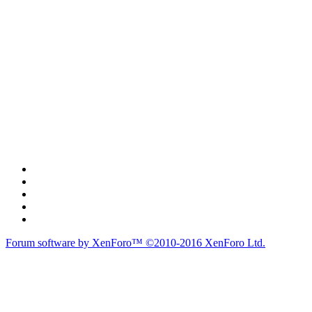
Forum software by XenForo™
©2010-2016 XenForo Ltd.
du lich
du lịch
caravan
teambuilding
du lịch
du lich
Diễn đàn
Liên kết nhanh