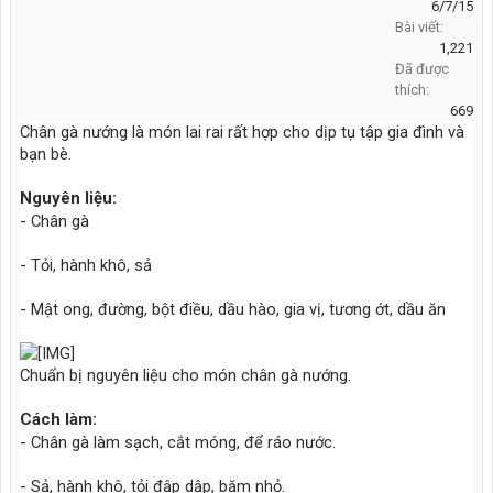
6/7/15
Bài viết:
1,221
Đã được
thích:
669
Chân gà nướng là món lai rai rất hợp cho dịp tụ tập gia đình và
bạn bè.
Nguyên liệu:
- Chân gà
- Tỏi, hành khô, sả
- Mật ong, đường, bột điều, dầu hào, gia vị, tương ớt, dầu ăn
Chuẩn bị nguyên liệu cho món chân gà nướng.
Cách làm:
- Chân gà làm sạch, cắt móng, để ráo nước.
- Sả, hành khô, tỏi đập dập, băm nhỏ.