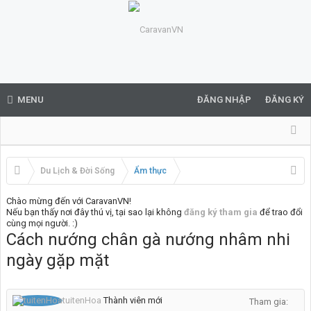
MENU
ĐĂNG NHẬP
ĐĂNG KÝ
Du Lịch & Đời Sống
Ẩm thực
Chào mừng đến với CaravanVN!
Nếu bạn thấy nơi đây thú vị, tại sao lại không
đăng ký tham gia
để trao đổi
cùng mọi người. :)
Cách nướng chân gà nướng nhâm nhi
ngày gặp mặt
tuitenHoa
Thành viên mới
Tham gia: