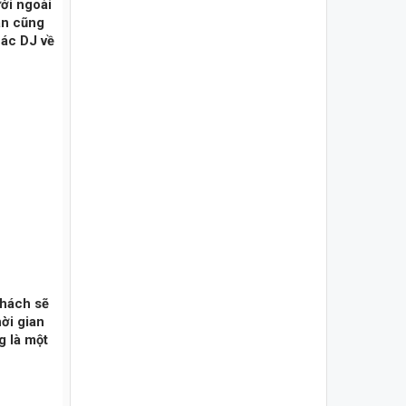
ưởi ngoài
án cũng
các DJ về
khách sẽ
ời gian
g là một