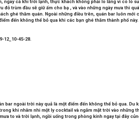
m, ngay cả khi trời lạnh, thực khách không phải lo lắng vì có lò s
cừu đỏ trùm đầu sẽ giữ ấm cho bạ , và vào những ngày mưa thì qu
hách ghé thăm quán. Ngoài những điều trên, quán bar luôn mới 
t điểm đến không thể bỏ qua khi các bạn ghé thăm thành phố này.
n bar ngoài trời này quả là một điểm đến không thể bỏ qua. Du 
trong khi nhâm nhi một ly cocktail và ngắm mặt trời vào những th
a to và trời lạnh, ngồi uống trong phòng kính ngay tại đây củn