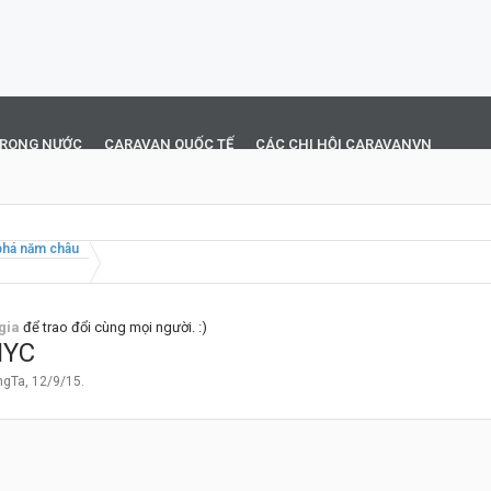
TRONG NƯỚC
CARAVAN QUỐC TẾ
CÁC CHI HỘI CARAVANVN
há năm châu
gia
để trao đổi cùng mọi người. :)
NYC
ngTa
,
12/9/15
.