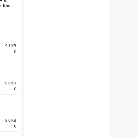
c bác.
9.1 KB
0
8.6 KB
0
8.6 KB
0