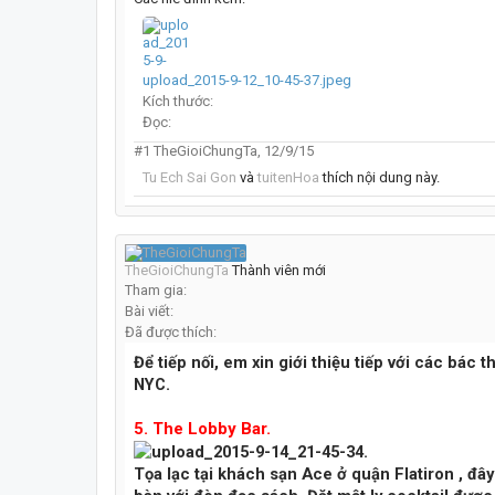
upload_2015-9-12_10-45-37.jpeg
Kích thước:
Đọc:
#1
TheGioiChungTa
,
12/9/15
Tu Ech Sai Gon
và
tuitenHoa
thích nội dung này.
TheGioiChungTa
Thành viên mới
Tham gia:
Bài viết:
Đã được thích:
Để tiếp nối, em xin giới thiệu tiếp với các bác 
NYC.
5. The Lobby Bar.
Tọa lạc tại khách sạn Ace ở quận Flatiron , đâ