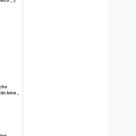
eco ,..)
 cho
tốn kém ,
ống,