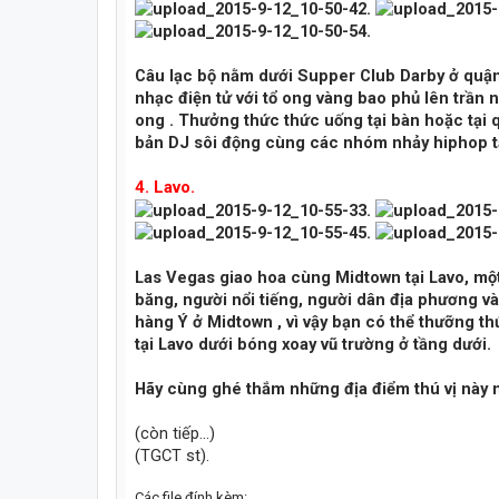
Câu lạc bộ nằm dưới Supper Club Darby ở quận
nhạc điện tử với tổ ong vàng bao phủ lên trần 
ong . Thưởng thức thức uống tại bàn hoặc tại
bản DJ sôi động cùng các nhóm nhảy hiphop tại
4. Lavo.
Las Vegas giao hoa cùng Midtown tại Lavo, mộ
băng, người nổi tiếng, người dân địa phương v
hàng Ý ở Midtown , vì vậy bạn có thể thưỡng th
tại Lavo dưới bóng xoay vũ trường ở tầng dưới.
Hãy cùng ghé thắm những địa điểm thú vị này n
(còn tiếp...)
(TGCT st).
Các file đính kèm: