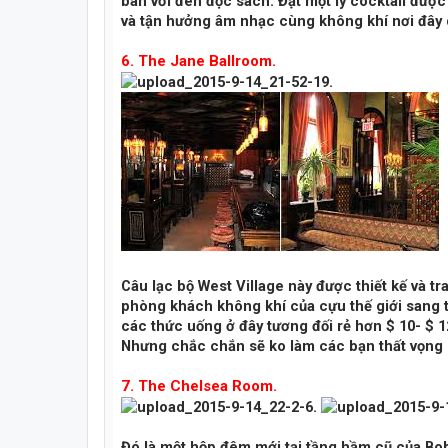
bàn với đèn đọc sách. Đặt một ly cocktail được 
và tận hưởng âm nhạc cùng không khí nơi đây qu
6. The Jane Ballroom.
Câu lạc bộ West Village này được thiết kế và t
phòng khách không khí của cựu thế giới sang t
các thức uống ở đây tương đối rẻ hơn $ 10- $ 1
Nhưng chắc chắn sẽ ko làm các bạn thất vọng 
7. The Chelsea Room.
Đó là một hộp đêm mới tại tầng hầm cũ của Bob