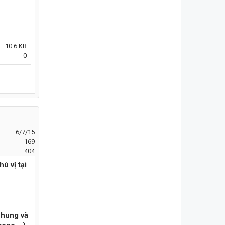
10.6 KB
0
6/7/15
169
404
ú vị tại
 nhung và