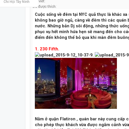
Bài viết:
Chi Hội Tây Ninh
Đã được thích:
Cuộc sống về đêm tại NYC quả thực là khác xa
không bao giờ ngủ, càng về đêm thì các quán b
nước. Những bản Dj sôi động, những thức uốn
phục vụ hết mình hứa hẹn sẽ mang đến cho các 
điểm đến không thể bỏ qua khi màn đêm buông 
1. 230 Fifth.
Nằm ở quận Flatiron , quán bar này cung cấp c
cho phép thực khách vừa được ngắm cảnh vừa 