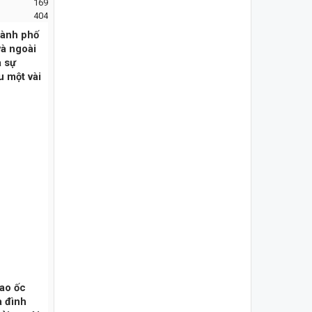
169
404
hành phố
và ngoài
à sự
u một vài
cao ốc
a đình