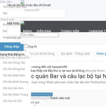
Diễn đàn
Tên tài khoản hoặc địa chỉ Email:
Tìm kiếm diễn đàn
Mới nhất
Thành viên
Mật khẩu:
Notable Members
Đang trực tuyến
MENU
DIỄN ĐÀN
THÀNH VIÊN
CARAVAN 
Hoạt động gần đây
Bạn đã quên mật khẩu?
New Profile Posts
Duy trì
Caravan trong nước
Caravan quốc tế
Du Lịch & Đời Sống
Địa danh - Thắng cảnh
Khám p
trạng thái đăng nhập
Các Chi Hội CaravanVN
Chi Hội Vũng Tàu
Chào mừng đến với CaravanVN!
Chi Hội Đồng Nai
Nếu bạn thấy nơi đây thú vị, tại sao lại không
đăng ký tham 
Các quán Bar và câu lạc bộ tại 
Chi Hội Miền Bắc
Chi Hội Bình Dương
Thảo luận trong '
Khám phá năm châu
' bắt đầu bởi
TheGioiChu
Chi Hội Sài Gòn
Chi Hội Miền Trung
TheGioiChungTa
Thành viên mới
Chi Hội Củ Chi
Tham gia: