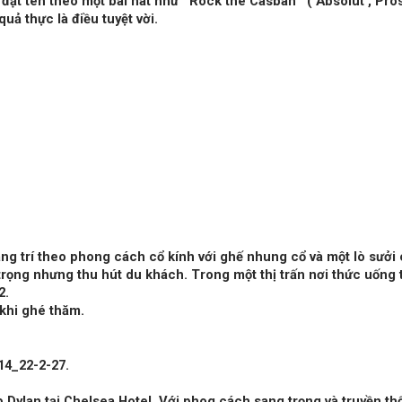
đặt tên theo một bài hát như " Rock the Casbah " ( Absolut , Pros
ả thực là điều tuyệt vời.
rang trí theo phong cách cổ kính với ghế nhung cổ và một lò sưởi
rọng nhưng thu hút du khách. Trong một thị trấn nơi thức uống 
2.
khi ghé thăm.
 Dylan tại Chelsea Hotel. Với phog cách sang trọng và truyền th