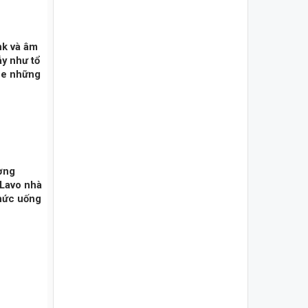
nk và âm
ẫy như tổ
ghe những
ường
 Lavo nhà
thức uống