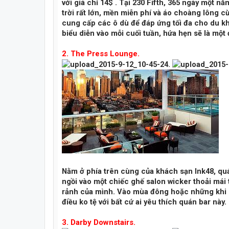
với giá chỉ 14$ . Tại 230 Fifth, 365 ngày một nă
trời rất lớn, mền miễn phí và áo choàng lông 
cung cấp các ô dù để đáp ứng tối đa cho du k
biểu diễn vào mỗi cuối tuần, hứa hẹn sẽ là mộ
2. The Press Lounge.
Nằm ở phía trên cùng của khách sạn Ink48, quá
ngồi vào một chiếc ghế salon wicker thoải mái 
rảnh của mình. Vào mùa đông hoặc những khi mư
điều ko tệ với bất cứ ai yêu thích quán bar này.
3. Darby Downstairs.