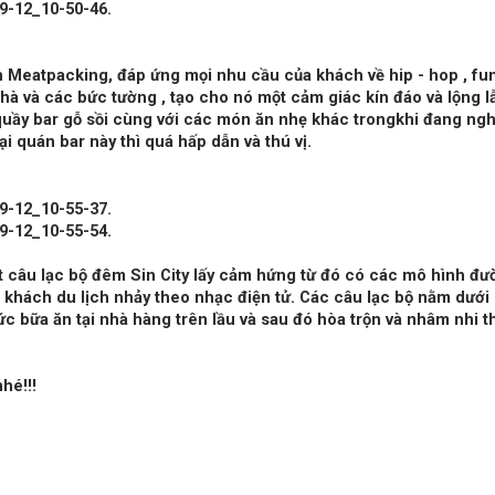
 Meatpacking, đáp ứng mọi nhu cầu của khách về hip - hop , fu
nhà và các bức tường , tạo cho nó một cảm giác kín đáo và lộng l
 quầy bar gỗ sồi cùng với các món ăn nhẹ khác trongkhi đang n
 quán bar này thì quá hấp dẫn và thú vị.
t câu lạc bộ đêm Sin City lấy cảm hứng từ đó có các mô hình đ
à khách du lịch nhảy theo nhạc điện tử. Các câu lạc bộ nằm dưới
ức bữa ăn tại nhà hàng trên lầu và sau đó hòa trộn và nhâm nhi 
hé!!!