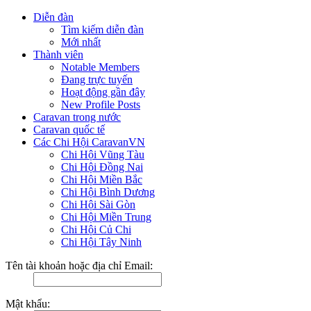
Diễn đàn
Tìm kiếm diễn đàn
Mới nhất
Thành viên
Notable Members
Đang trực tuyến
Hoạt động gần đây
New Profile Posts
Caravan trong nước
Caravan quốc tế
Các Chi Hội CaravanVN
Chi Hội Vũng Tàu
Chi Hội Đồng Nai
Chi Hội Miền Bắc
Chi Hội Bình Dương
Chi Hội Sài Gòn
Chi Hội Miền Trung
Chi Hội Củ Chi
Chi Hội Tây Ninh
Tên tài khoản hoặc địa chỉ Email:
Mật khẩu: