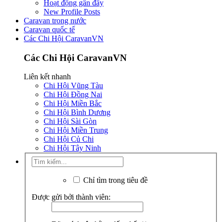
Hoạt động gần đây
New Profile Posts
Caravan trong nước
Caravan quốc tế
Các Chi Hội CaravanVN
Các Chi Hội CaravanVN
Liên kết nhanh
Chi Hội Vũng Tàu
Chi Hội Đồng Nai
Chi Hội Miền Bắc
Chi Hội Bình Dương
Chi Hội Sài Gòn
Chi Hội Miền Trung
Chi Hội Củ Chi
Chi Hội Tây Ninh
Chỉ tìm trong tiêu đề
Được gửi bởi thành viên: