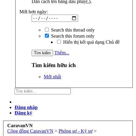
Dãn cách tên bằng dấu phẩy(,).
Mới hơn ngày:
Search this thread only
Search this forum only
Hiển thị kết quả dạng Chủ đề
Thêm...
Tìm kiếm hữu ích
Mới nhất
Đăng nhập
Đăng ký
CaravanVN
Cộng đồng CaravanVN
>
Phóng sự - Ký sự
>