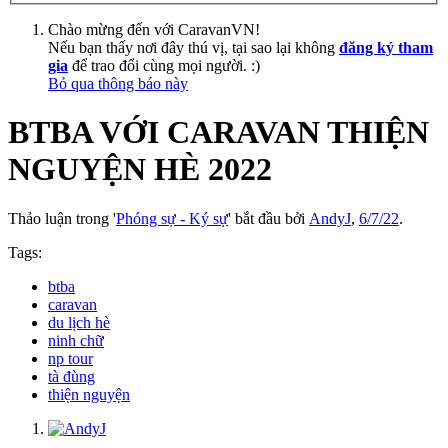
Chào mừng đến với CaravanVN!
Nếu bạn thấy nơi đây thú vị, tại sao lại không
đăng ký tham
gia
để trao đổi cùng mọi người. :)
Bỏ qua thông báo này
BTBA VỚI CARAVAN THIỆN
NGUYỆN HÈ 2022
Thảo luận trong '
Phóng sự - Ký sự
' bắt đầu bởi
AndyJ
,
6/7/22
.
Tags:
btba
caravan
du lịch hè
ninh chữ
np tour
tà đùng
thiện nguyện