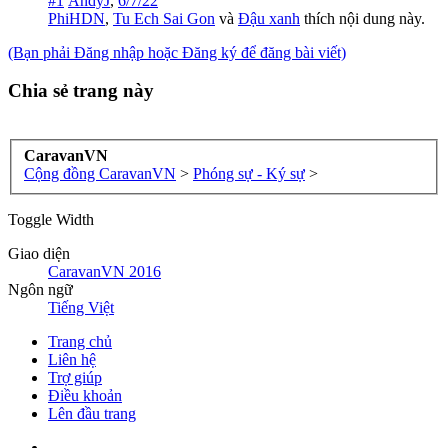
#1
AndyJ
,
6/7/22
PhiHDN
,
Tu Ech Sai Gon
và
Đậu xanh
thích nội dung này.
(Bạn phải Đăng nhập hoặc Đăng ký để đăng bài viết)
Chia sẻ trang này
CaravanVN
Cộng đồng CaravanVN
>
Phóng sự - Ký sự
>
Toggle Width
Giao diện
CaravanVN 2016
Ngôn ngữ
Tiếng Việt
Trang chủ
Liên hệ
Trợ giúp
Điều khoản
Lên đầu trang