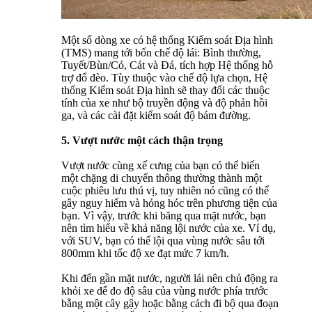
Một số dòng xe có hệ thống Kiểm soát Địa hình
(TMS) mang tới bốn chế độ lái: Bình thường,
Tuyết/Bùn/Cỏ, Cát và Đá, tích hợp Hệ thống hỗ
trợ đổ đèo. Tùy thuộc vào chế độ lựa chọn, Hệ
thống Kiểm soát Địa hình sẽ thay đổi các thuộc
tính của xe như bộ truyền động và độ phản hồi
ga, và các cài đặt kiểm soát độ bám đường.
5. Vượt nước một cách thận trọng
Vượt nước cùng xế cưng của bạn có thể biến
một chặng di chuyển thông thường thành một
cuộc phiêu lưu thú vị, tuy nhiên nó cũng có thể
gây nguy hiểm và hỏng hóc trên phương tiện của
bạn. Vì vậy, trước khi băng qua mặt nước, bạn
nên tìm hiểu về khả năng lội nước của xe. Ví dụ,
với SUV, bạn có thể lội qua vùng nước sâu tới
800mm khi tốc độ xe đạt mức 7 km/h.
Khi đến gần mặt nước, người lái nên chủ động ra
khỏi xe để đo độ sâu của vùng nước phía trước
bằng một cây gậy hoặc bằng cách đi bộ qua đoạn