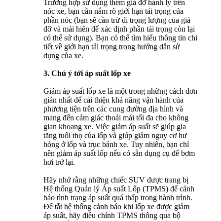
Trường hợp sử dụng thêm giá đỡ hành lý trên
nóc xe, bạn cần nắm rõ giới hạn tải trọng của
phần nóc (bạn sẽ cần trừ đi trọng lượng của giá
đỡ và mái hiên để xác định phần tải trọng còn lại
có thể sử dụng). Bạn có thể tìm hiểu thông tin chi
tiết về giới hạn tải trọng trong hướng dẫn sử
dụng của xe.
3. Chú ý tới áp suất lốp xe
Giảm áp suất lốp xe là một trong những cách đơn
giản nhất để cải thiện khả năng vận hành của
phương tiện trên các cung đường địa hình và
mang đến cảm giác thoải mái tối đa cho không
gian khoang xe. Việc giảm áp suất sẽ giúp gia
tăng tuổi thọ của lốp và giúp giảm nguy cơ hư
hỏng ở lốp và trục bánh xe. Tuy nhiên, bạn chỉ
nên giảm áp suất lốp nếu có sẵn dụng cụ để bơm
hơi trở lại.
Hãy nhớ rằng những chiếc SUV được trang bị
Hệ thống Quản lý Áp suất Lốp (TPMS) để cảnh
báo tình trạng áp suất quá thấp trong hành trình.
Để tắt hệ thống cảnh báo khi lốp xe được giảm
áp suất, hãy điều chỉnh TPMS thông qua bộ