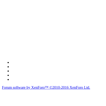
Forum software by XenForo™
©2010-2016 XenForo Ltd.
du lich
du lịch
caravan
teambuilding
du lịch
du lich
Diễn đàn