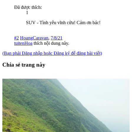
Đã được thích:
1
SUV - Tình yêu vĩnh cửu! Cảm ơn bác!
#2
HoangCaravan
,
7/8/21
tuitenHoa
thích nội dung này.
(Bạn phải Đăng nhập hoặc Đăng ký để đăng bài viết)
Chia sẻ trang này