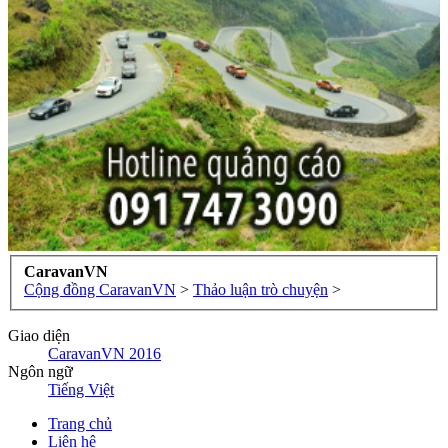
CaravanVN
Cộng đồng CaravanVN
>
Thảo luận trò chuyện
>
Giao diện
CaravanVN 2016
Ngôn ngữ
Tiếng Việt
Trang chủ
Liên hệ