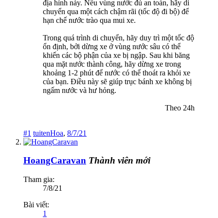
địa hình này. Nếu vùng nước đủ an toàn, hãy di
chuyển qua một cách chậm rãi (tốc độ đi bộ) để
hạn chế nước trào qua mui xe.
Trong quá trình di chuyển, hãy duy trì một tốc độ
ổn định, bởi dừng xe ở vùng nước sâu có thể
khiến các bộ phận của xe bị ngập. Sau khi băng
qua mặt nước thành công, hãy dừng xe trong
khoảng 1-2 phút để nước có thể thoát ra khỏi xe
của bạn. Điều này sẽ giúp trục bánh xe không bị
ngấm nước và hư hỏng.
Theo 24h​
#1
tuitenHoa
,
8/7/21
HoangCaravan
Thành viên mới
Tham gia:
7/8/21
Bài viết:
1