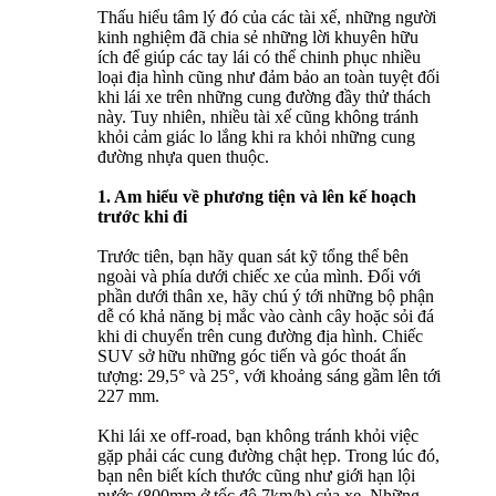
Thấu hiểu tâm lý đó của các tài xế, những người
kinh nghiệm đã chia sẻ những lời khuyên hữu
ích để giúp các tay lái có thể chinh phục nhiều
loại địa hình cũng như đảm bảo an toàn tuyệt đối
khi lái xe trên những cung đường đầy thử thách
này. Tuy nhiên, nhiều tài xế cũng không tránh
khỏi cảm giác lo lắng khi ra khỏi những cung
đường nhựa quen thuộc.
1. Am hiểu về phương tiện và lên kế hoạch
trước khi đi
Trước tiên, bạn hãy quan sát kỹ tổng thể bên
ngoài và phía dưới chiếc xe của mình. Đối với
phần dưới thân xe, hãy chú ý tới những bộ phận
dễ có khả năng bị mắc vào cành cây hoặc sỏi đá
khi di chuyển trên cung đường địa hình. Chiếc
SUV sở hữu những góc tiến và góc thoát ấn
tượng: 29,5° và 25°, với khoảng sáng gầm lên tới
227 mm.
Khi lái xe off-road, bạn không tránh khỏi việc
gặp phải các cung đường chật hẹp. Trong lúc đó,
bạn nên biết kích thước cũng như giới hạn lội
nước (800mm ở tốc độ 7km/h) của xe. Những