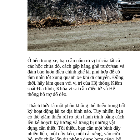
Ở bên trong xe, bạn cần nắm rõ vị trí của tất cả
các hộc chứa đồ, cách gập hàng ghế trước/sau và
đảm bảo luôn điều chỉnh ghế lái phù hợp để có
tầm nhìn tốt xung quanh xe khi di chuyển. Đồng
thời, hãy làm quen với vị trí của Hệ thống Kiểm
soát Địa hình, Khóa vi sai cầu điện tử và Hệ
thống hỗ trợ đổ đèo.
Thách thức là một phần không thể thiếu trong bất
kỳ hoạt động lái xe địa hình nào. Tuy nhiên, bạn
có thể giảm thiểu rủi ro trên hành trình bằng cách
lên kế hoạch kỹ lưỡng và trang bị những vật
dụng cần thiết. Tối thiểu, bạn cần một bình đầy
nhiên liệu, một dây kéo, một cái xẻng, ván cứu
hộ, một chiếc lốp dự phòng được bơm căng, bộ