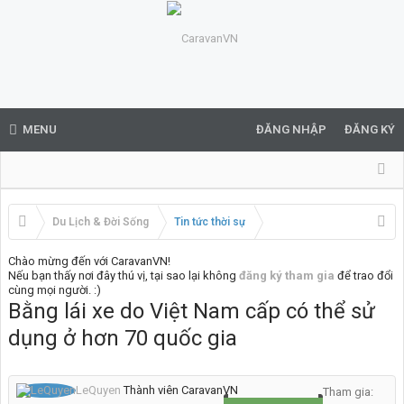
MENU
ĐĂNG NHẬP
ĐĂNG KÝ
Du Lịch & Đời Sống
Tin tức thời sự
Chào mừng đến với CaravanVN!
Nếu bạn thấy nơi đây thú vị, tại sao lại không
đăng ký tham gia
để trao đổi
cùng mọi người. :)
Bằng lái xe do Việt Nam cấp có thể sử
dụng ở hơn 70 quốc gia
LeQuyen
Thành viên CaravanVN
Tham gia: