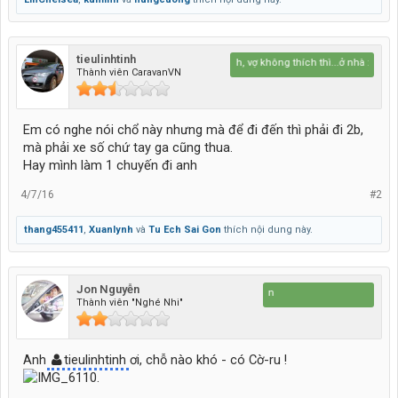
tieulinhtinh
thích thì nhích, vợ không thích thì...ở nhà :)
Thành viên CaravanVN
Em có nghe nói chổ này nhưng mà để đi đến thì phải đi 2b,
mà phải xe số chứ tay ga cũng thua.
Hay mình làm 1 chuyến đi anh
4/7/16
#2
thang455411
,
Xuanlynh
và
Tu Ech Sai Gon
thích nội dung này.
Jon Nguyễn
Đi để 
Thành viên "Nghé Nhi"
Anh
tieulinhtinh
ơi, chỗ nào khó - có Cờ-ru !