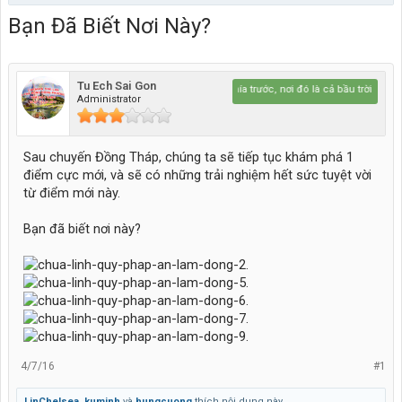
Bạn Đã Biết Nơi Này?
Tu Ech Sai Gon
Hãy lái lên phía trước, nơi đó là cả bầu trời xanh.....
Administrator
Sau chuyến Đồng Tháp, chúng ta sẽ tiếp tục khám phá 1
điểm cực mới, và sẽ có những trải nghiệm hết sức tuyệt vời
từ điểm mới này.
Bạn đã biết nơi này?
4/7/16
#1
LinChelsea
,
kuminh
và
hungcuong
thích nội dung này.