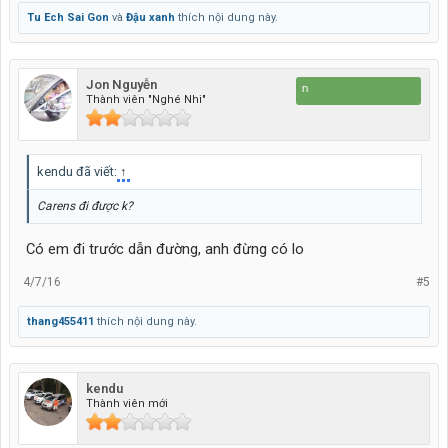
Tu Ech Sai Gon
và
Đậu xanh
thích nội dung này.
Jon Nguyễn
Đi để 
Thành viên "Nghé Nhi"
kendu đã viết:
↑
Carens đi được k?
Có em đi trước dẫn đường, anh đừng có lo
4/7/16
#5
thang455411
thích nội dung này.
kendu
Thành viên mới