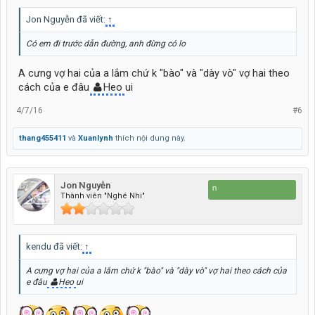
Jon Nguyễn đã viết:
↑
Có em đi trước dẫn đường, anh đừng có lo
A cưng vợ hai của a lắm chứ k "bào" và "dày vò" vợ hai theo
cách của e đâu
Heo
ui
4/7/16
#6
thang455411
và
Xuanlynh
thích nội dung này.
Jon Nguyễn
Đi để 
Thành viên "Nghé Nhi"
kendu đã viết:
↑
A cưng vợ hai của a lắm chứ k "bào" và "dày vò" vợ hai theo cách của
e đâu
Heo
ui