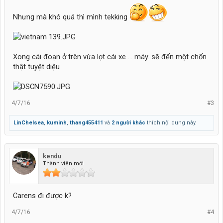
Nhưng mà khó quá thì mình tekking
Xong cái đoạn ở trên vừa lọt cái xe ... máy. sẽ đến một chốn
thật tuyệt diệu
4/7/16
#3
LinChelsea
,
kuminh
,
thang455411
và
2 người khác
thích nội dung này.
kendu
Thành viên mới
Carens đi được k?
4/7/16
#4