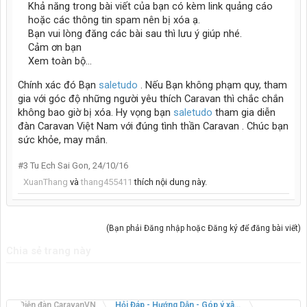
Khả năng trong bài viết của bạn có kèm link quảng cáo
hoặc các thông tin spam nên bị xóa ạ.
Bạn vui lòng đăng các bài sau thì lưu ý giúp nhé.
Cảm ơn bạn
Xem toàn bộ...
Chính xác đó Bạn
saletudo
. Nếu Bạn không phạm quy, tham
gia với góc độ những người yêu thích Caravan thì chắc chắn
không bao giờ bị xóa. Hy vọng bạn
saletudo
tham gia diễn
đàn Caravan Việt Nam với đúng tình thần Caravan . Chúc bạn
sức khỏe, may mắn.
#3
Tu Ech Sai Gon
,
24/10/16
XuanThang
và
thang455411
thích nội dung này.
(Bạn phải Đăng nhập hoặc Đăng ký để đăng bài viết)
Chia sẻ trang này
Diễn đàn CaravanVN
Hỏi Đáp - Hướng Dẫn - Góp ý xây dựng CaravanVN