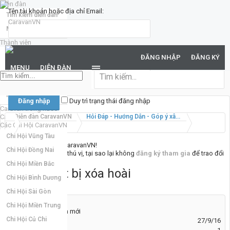
Diễn đàn
Tên tài khoản hoặc địa chỉ Email:
Tìm kiếm diễn đàn
Mới nhất
Thành viên
Mật khẩu:
Notable Members
ĐĂNG NHẬP
ĐĂNG KÝ
Đang trực tuyến
MENU
DIỄN ĐÀN
Hoạt động gần đây
Bạn đã quên mật khẩu?
New Profile Posts
Duy trì trạng thái đăng nhập
Caravan trong nước
Caravan quốc tế
Diễn đàn CaravanVN
Hỏi Đáp - Hướng Dẫn - Góp ý xây dựng CaravanVN
Các Chi Hội CaravanVN
Chi Hội Vũng Tàu
Chào mừng đến với CaravanVN!
Chi Hội Đồng Nai
Nếu bạn thấy nơi đây thú vị, tại sao lại không
đăng ký tham gia
để trao đổi
cùng mọi người. :)
Chi Hội Miền Bắc
Bài viết bị xóa hoài
Hỏi
Chi Hội Bình Dương
Chi Hội Sài Gòn
Chi Hội Miền Trung
saletudo
Thành viên mới
Chi Hội Củ Chi
Tham gia:
27/9/16