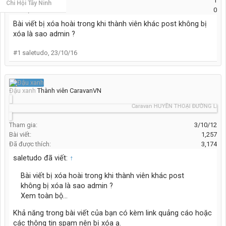
Bài viết:
1
Chi Hội Tây Ninh
Đã được thích:
0
Bài viết bị xóa hoài trong khi thành viên khác post không bị
xóa là sao admin ?
#1
saletudo
,
23/10/16
Đậu xanh
Thành viên CaravanVN
Caravan HUYỀN THOẠI ĐƯỜNG LÊN Đ
Tham gia:
3/10/12
Bài viết:
1,257
Đã được thích:
3,174
saletudo đã viết:
↑
Bài viết bị xóa hoài trong khi thành viên khác post
không bị xóa là sao admin ?
Xem toàn bộ...
Khả năng trong bài viết của bạn có kèm link quảng cáo hoặc
các thông tin spam nên bị xóa ạ.