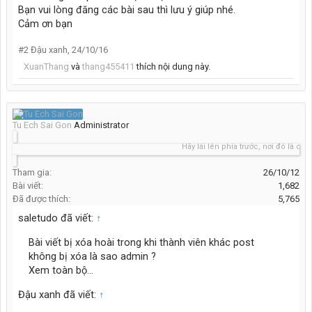
Bạn vui lòng đăng các bài sau thì lưu ý giúp nhé.
Cảm ơn bạn
#2
Đậu xanh
,
24/10/16
XuanThang
và
thang455411
thích nội dung này.
Tu Ech Sai Gon
Administrator
Hãy lái lên phía trước, nơi đó là cả bầu
Tham gia:
26/10/12
Bài viết:
1,682
Đã được thích:
5,765
saletudo đã viết:
↑
Bài viết bị xóa hoài trong khi thành viên khác post
không bị xóa là sao admin ?
Xem toàn bộ...
Đậu xanh đã viết:
↑