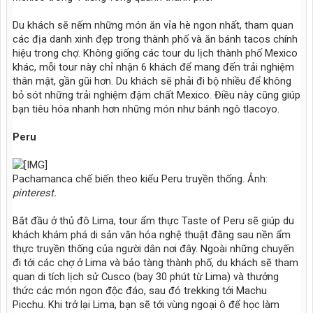
Du khách sẽ nếm những món ăn vỉa hè ngon nhất, tham quan
các địa danh xinh đẹp trong thành phố và ăn bánh tacos chính
hiệu trong chợ. Không giống các tour du lịch thành phố Mexico
khác, mỗi tour này chỉ nhận 6 khách để mang đến trải nghiệm
thân mật, gần gũi hơn. Du khách sẽ phải đi bộ nhiều để không
bỏ sót những trải nghiệm đậm chất Mexico. Điều này cũng giúp
bạn tiêu hóa nhanh hơn những món như bánh ngô tlacoyo.
Peru
Pachamanca chế biến theo kiểu Peru truyền thống. Ảnh:
pinterest.
Bắt đầu ở thủ đô Lima, tour ẩm thực Taste of Peru sẽ giúp du
khách khám phá di sản văn hóa nghệ thuật đằng sau nền ẩm
thực truyền thống của người dân nơi đây. Ngoài những chuyến
đi tới các chợ ở Lima và bảo tàng thành phố, du khách sẽ tham
quan di tích lịch sử Cusco (bay 30 phút từ Lima) và thưởng
thức các món ngon độc đáo, sau đó trekking tới Machu
Picchu. Khi trở lại Lima, bạn sẽ tới vùng ngoại ô để học làm