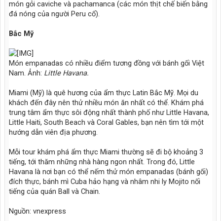
món gỏi caviche và pachamanca (các món thịt chế biến bằng
đá nóng của người Peru cổ).
Bắc Mỹ
Món empanadas có nhiều điểm tương đồng với bánh gối Việt
Nam. Ảnh:
Little Havana.
Miami (Mỹ) là quê hương của ẩm thực Latin Bắc Mỹ. Mọi du
khách đến đây nên thử nhiều món ăn nhất có thể. Khám phá
trung tâm ẩm thực sôi động nhất thành phố như Little Havana,
Little Haiti, South Beach và Coral Gables, bạn nên tìm tới một
hướng dẫn viên địa phương.
Mỗi tour khám phá ẩm thực Miami thường sẽ đi bộ khoảng 3
tiếng, tới thăm những nhà hàng ngon nhất. Trong đó, Little
Havana là nơi bạn có thể nếm thử món empanadas (bánh gối)
đích thực, bánh mì Cuba hảo hạng và nhâm nhi ly Mojito nối
tiếng của quán Ball và Chain.
Nguồn: vnexpress