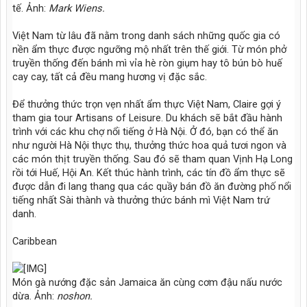
tế. Ảnh:
Mark Wiens.
Việt Nam từ lâu đã nằm trong danh sách những quốc gia có
nền ẩm thực được ngưỡng mộ nhất trên thế giới. Từ món phở
truyền thống đến bánh mì vỉa hè ròn giụm hay tô bún bò huế
cay cay, tất cả đều mang hương vị đặc sắc.
Để thưởng thức trọn vẹn nhất ẩm thực Việt Nam, Claire gợi ý
tham gia tour Artisans of Leisure. Du khách sẽ bắt đầu hành
trình với các khu chợ nổi tiếng ở Hà Nội. Ở đó, bạn có thể ăn
như người Hà Nội thực thụ, thưởng thức hoa quả tươi ngon và
các món thịt truyền thống. Sau đó sẽ tham quan Vịnh Hạ Long
rồi tới Huế, Hội An. Kết thúc hành trình, các tín đồ ẩm thực sẽ
được dẫn đi lang thang qua các quầy bán đồ ăn đường phố nổi
tiếng nhất Sài thành và thưởng thức bánh mì Việt Nam trứ
danh.
Caribbean
Món gà nướng đặc sản Jamaica ăn cùng cơm đậu nấu nước
dừa. Ảnh:
noshon.