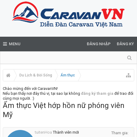
MENU
ĐĂNG NHẬP
ĐĂNG KÝ
Du Lịch & Đời Sống
Ẩm thực
Chào mừng đến với CaravanVN!
Nếu bạn thấy nơi đây thú vị, tại sao lại không
đăng ký tham gia
để trao đổi
cùng mọi người. :)
Ẩm thực Việt hớp hồn nữ phóng viên
Mỹ
tuitenHoa
Thành viên mới
Tham gia: