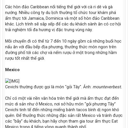
Các hòn đảo Caribbean nổi tiếng thế giới với cà ri dê và gà
nướng. Nhiều công ty du lịch thường tổ chức tour khám phá
ẩm thực tới Jamaica, Dominica và một số hòn đảo Caribbean
khác. Lịch trình sẽ sắp xếp để các du khách sành ăn có cơ hội
trải nghiệm tối đa hương vị đặc trưng vùng này.
Mỗi chuyến đi có thể từ 7 đến 10 ngày gồm cả những buổi học
nấu ăn với đầu bếp địa phương, thưởng thức món ngon trên
đường phố tới các chợ và nếm rượu ở một trong những hầm
rượu tốt nhất thế giới.
Mexico
Cevichi thường được gọi là món "gỏi Tây". Ảnh:
mounteverbest.
Chỉ có một vài nền văn hóa trên thế giới mà ẩm thực đạt đến
mức di sản như ở Mexico, nơi sở hữu món “gỏi phương Tây”
Cevichi tinh tế đến những miếng bánh tacos bình dị ngon khó
quên. Để thưởng thức những đặc sản rất Mexico và tránh được
các “bẫy” du khách, bạn hãy chọn tham gia tour ẩm thực Eat
Mexico trong 4 tiếng vòng quanh thành phố.