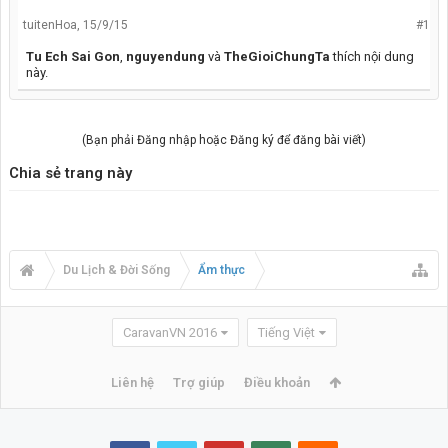
tuitenHoa
,
15/9/15
#1
Tu Ech Sai Gon
,
nguyendung
và
TheGioiChungTa
thích nội dung
này.
(Bạn phải Đăng nhập hoặc Đăng ký để đăng bài viết)
Chia sẻ trang này
Du Lịch & Đời Sống
Ẩm thực
CaravanVN 2016
Tiếng Việt
Liên hệ
Trợ giúp
Điều khoản