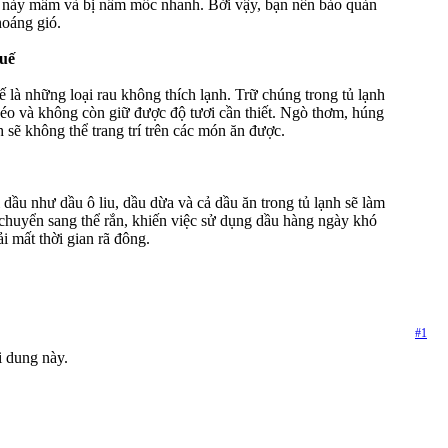
 sẽ nảy mầm và bị nấm mốc nhanh. Bởi vậy, bạn nên bảo quản
hoáng gió.
uế
là những loại rau không thích lạnh. Trữ chúng trong tủ lạnh
éo và không còn giữ được độ tươi cần thiết. Ngò thơm, húng
h sẽ không thể trang trí trên các món ăn được.
i dầu như dầu ô liu, dầu dừa và cả dầu ăn trong tủ lạnh sẽ làm
chuyển sang thể rắn, khiến việc sử dụng dầu hàng ngày khó
i mất thời gian rã đông.
#1
i dung này.