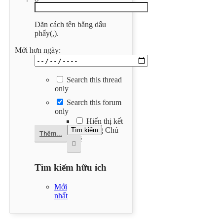
Dãn cách tên bằng dấu
phẩy(,).
Mới hơn ngày:
Search this thread
only
Search this forum
only
Hiển thị kết
quả dạng Chủ
Thêm...
đề
Tìm kiếm hữu ích
Mới
nhất