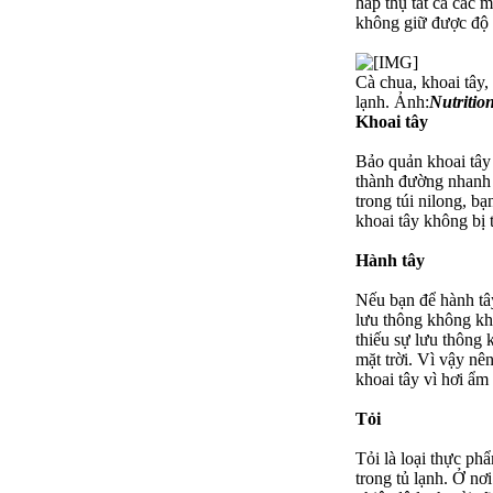
hấp thụ tất cả các 
không giữ được độ t
Cà chua, khoai tây,
lạnh. Ảnh:
Nutrition
Khoai tây
Bảo quản khoai tây 
thành đường nhanh 
trong túi nilong, b
khoai tây không bị t
Hành tây
Nếu bạn để hành tây
lưu thông không khí
thiếu sự lưu thông 
mặt trời. Vì vậy nê
khoai tây vì hơi ẩm
Tỏi
Tỏi là loại thực ph
trong tủ lạnh. Ở nơ