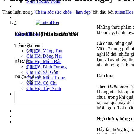
New Profile Posts
Caravan trong nước
Caravan quốc tế
Thảo luận trong '
Chăm sóc sức khỏe - làm đẹp
' bắt đầu bởi
tuitenHoa
Các Chi Hội CaravanVN
Những thực phẩm đư
khoai tây, hành tây
Các Chi Hội CaravanVN
tuitenHoa
Thành viên mới
Cà chua, húng quế,
Liên kết nhanh
Tham gia:
Việt sử dụng phổ bi
Chi Hội Vũng Tàu
6/7/15
nghỉ lễ dài, nhiều 
Chi Hội Đồng Nai
lạnh. Tuy nhiên, th
Bài viết:
Chi Hội Miền Bắc
nhanh hỏng và biến
1,221
Chi Hội Bình Dương
Chi Hội Sài Gòn
Cà chua
Đã được thích:
Chi Hội Miền Trung
669
Chi Hội Củ Chi
Theo
Huffington Po
Chi Hội Tây Ninh
không nên bảo quản 
chua, trong khi quá
ra, loại quả này để 
tươi ngon. Tốt nhất
Đăng nhập
Ngò thơm, húng q
Đăng ký
Đây là những loại 