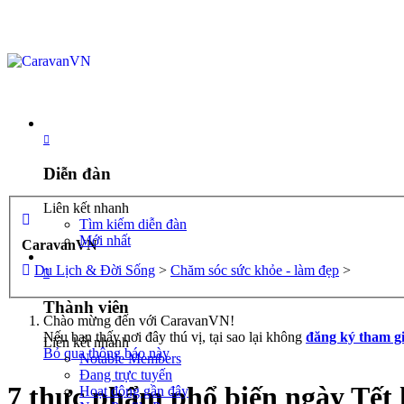
Diễn đàn
Diễn đàn
Liên kết nhanh
Tìm kiếm diễn đàn
Mới nhất
CaravanVN
Thành viên
Du Lịch & Đời Sống
>
Chăm sóc sức khỏe - làm đẹp
>
Thành viên
Chào mừng đến với CaravanVN!
Nếu bạn thấy nơi đây thú vị, tại sao lại không
đăng ký tham g
Liên kết nhanh
Bỏ qua thông báo này
Notable Members
Đang trực tuyến
7 thực phẩm phổ biến ngày Tết 
Hoạt động gần đây