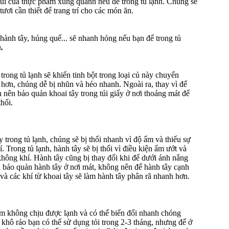
mùi của thực phẩm xung quanh nếu để trong tủ lạnh. Chúng sẽ
ươi cần thiết để trang trí cho các món ăn.
 hành tây, húng quế... sẽ nhanh hỏng nếu bạn để trong tủ
.
trong tủ lạnh sẽ khiến tinh bột trong loại củ này chuyển
hơn, chúng dễ bị nhũn và héo nhanh. Ngoài ra, thay vì để
ạn nên bảo quản khoai tây trong túi giấy ở nơi thoáng mát để
hối.
 trong tủ lạnh, chúng sẽ bị thối nhanh vì độ ẩm và thiếu sự
. Trong tủ lạnh, hành tây sẽ bị thối vì điều kiện ẩm ướt và
không khí. Hành tây cũng bị thay đổi khi để dưới ánh nắng
n bảo quản hành tây ở nơi mát, không nên để hành tây cạnh
 và các khí từ khoai tây sẽ làm hành tây phân rã nhanh hơn.
ẩm không chịu được lạnh và có thể biến đổi nhanh chóng
i khô ráo bạn có thể sử dụng tỏi trong 2-3 tháng, nhưng để ở