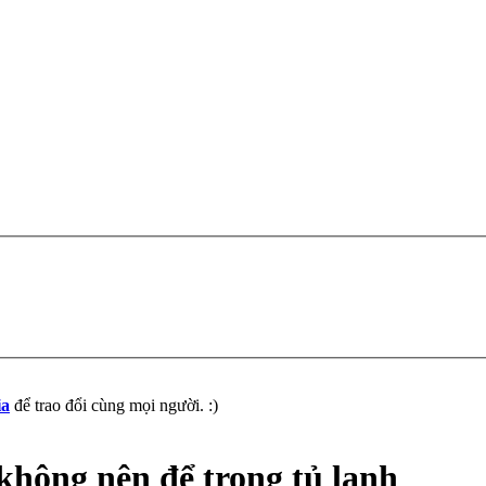
ia
để trao đổi cùng mọi người. :)
không nên để trong tủ lạnh