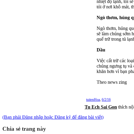
nhiệt độ lạnh, tỏi
tỏi ở nơi khô mát, t
Ngò thơm, húng q
Ngò thơm, húng quế 
sẽ làm chúng sớm h
quế trữ trong tủ lạn
Dầu
Việc cất trữ các loạ
chúng ngưng tụ và 
khăn hơn vì bạn phả
Theo news zing
tuitenHoa
,
6/2/16
Tu Ech Sai Gon
thích nộ
(Bạn phải Đăng nhập hoặc Đăng ký để đăng bài viết)
Chia sẻ trang này