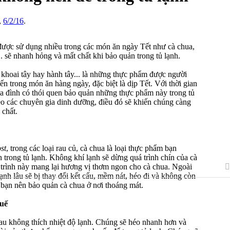
,
6/2/16
.
ợc sử dụng nhiều trong các món ăn ngày Tết như cà chua,
... sẽ nhanh hỏng và mất chất khi bảo quản trong tủ lạnh.
 khoai tây hay hành tây... là những thực phẩm được người
ến trong món ăn hàng ngày, đặc biệt là dịp Tết. Với thời gian
gia đình có thói quen bảo quản những thực phẩm này trong tủ
eo các chuyên gia dinh dưỡng, điều đó sẽ khiến chúng càng
 chất.
st
, trong các loại rau củ, cà chua là loại thực phẩm bạn
trong tủ lạnh. Không khí lạnh sẽ dừng quá trình chín của cà
 trình này mang lại hương vị thơm ngon cho cà chua. Ngoài
lạnh lâu sẽ bị thay đổi kết cấu, mềm nát, héo đi và không còn
 bạn nên bảo quản cà chua ở nơi thoáng mát.
uế
rau không thích nhiệt độ lạnh. Chúng sẽ héo nhanh hơn và