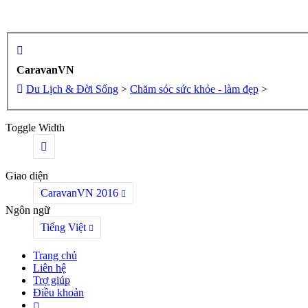
CaravanVN
Du Lịch & Đời Sống
>
Chăm sóc sức khỏe - làm đẹp
>
Toggle Width
Giao diện
CaravanVN 2016
Ngôn ngữ
Tiếng Việt
Trang chủ
Liên hệ
Trợ giúp
Điều khoản