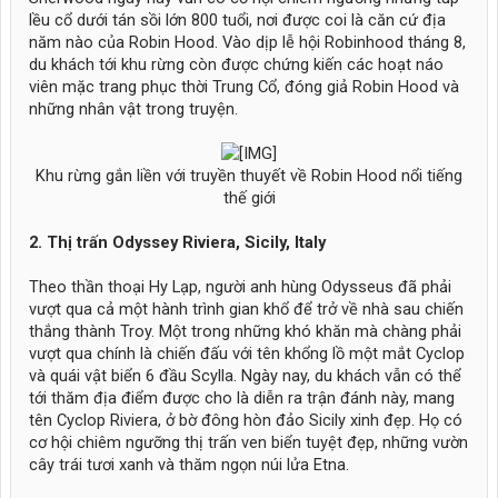
lều cổ dưới tán sồi lớn 800 tuổi, nơi được coi là căn cứ địa
năm nào của Robin Hood. Vào dịp lễ hội Robinhood tháng 8,
du khách tới khu rừng còn được chứng kiến các hoạt náo
viên mặc trang phục thời Trung Cổ, đóng giả Robin Hood và
những nhân vật trong truyện.
Khu rừng gắn liền với truyền thuyết về Robin Hood nổi tiếng
thế giới
2. Thị trấn Odyssey Riviera, Sicily, Italy
Theo thần thoại Hy Lạp, người anh hùng Odysseus đã phải
vượt qua cả một hành trình gian khổ để trở về nhà sau chiến
thắng thành Troy. Một trong những khó khăn mà chàng phải
vượt qua chính là chiến đấu với tên khổng lồ một mắt Cyclop
và quái vật biển 6 đầu Scylla. Ngày nay, du khách vẫn có thể
tới thăm địa điểm được cho là diễn ra trận đánh này, mang
tên Cyclop Riviera, ở bờ đông hòn đảo Sicily xinh đẹp. Họ có
cơ hội chiêm ngưỡng thị trấn ven biển tuyệt đẹp, những vườn
cây trái tươi xanh và thăm ngọn núi lửa Etna.