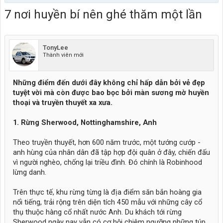
7 nơi huyền bí nên ghé thăm một lần
TonyLee
Thành viên mới
Những điểm đến dưới đây không chỉ hấp dẫn bởi vẻ đẹp
tuyệt vời mà còn được bao bọc bởi màn sương mờ huyền
thoại và truyền thuyết xa xưa.
1. Rừng Sherwood, Nottinghamshire, Anh
Theo truyền thuyết, hơn 600 năm trước, một tướng cướp -
anh hùng của nhân dân đã tập hợp đội quân ở đây, chiến đấu
vì người nghèo, chống lại triều đình. Đó chính là Robinhood
lừng danh.
Trên thực tế, khu rừng từng là địa điểm săn bắn hoàng gia
nổi tiếng, trải rộng trên diện tích 450 mẫu với những cây cổ
thụ thuộc hàng cổ nhất nước Anh. Du khách tới rừng
Sherwood ngày nay vẫn có cơ hội chiêm ngưỡng những túp