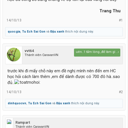
Trang Thu
14/10/13
#1
quocgia
,
Tu Ech Sai Gon
và
Đậu xanh
thích nội dung này.
vvt64
sống trên đời,phải có 1 tấm chồng..quên..1 tấm lòng.,để làm gì ..em biết 
Thành viên CaravanVN
trước khi đi mấy chỗ này em đề nghị mình nên đến em HC
học hỏi cách làm thêm ,em để dành được có 700 đô hà..sao
đủ..
14/10/13
#2
dinhquocvn
,
Tu Ech Sai Gon
và
Đậu xanh
thích nội dung này.
Rampart
Thành viên CaravanVN