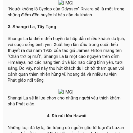
​
“Người khổng lồ Cyclop của Odyssey” Riviera sẽ là một trong
những điểm đến huyền bí hấp dẫn du khách.
3. Shangri La, Tây Tạng
Shangri La là điểm đến huyền bí hấp dẫn nhiều khách du lịch,
với cuộc sống bình yên. Xuất hiện lần đầu trong cuốn tiểu
thuyết ra đời năm 1933 của tác giả James Hilton mang tên
“Chân trời bị mất”, Shangri La là một cao nguyên trên đỉnh
Himalaya, nơi các nàng tiên ở và lúc nào cũng bình yên, tươi
sáng. Do vậy, nơi này thu hút khách du lịch tới tham quan với
cảnh quan thiên nhiên hùng vĩ, hoang dã và nhiều tu viện
Phật giáo nổi tiếng.
​
Shangri La sẽ là lựa chọn cho những người yêu thích khám
phá Phật giáo.
4. Đá núi lửa Hawaii
Những loại đá kỳ lạ, ấn tượng có nguồn gốc từ loại đá bazan