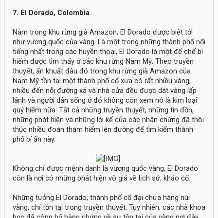
7. El Dorado, Colombia
Nằm trong khu rừng già Amazon, El Dorado được biết tới
như vương quốc của vàng. Là một trong những thành phố nổi
tiếng nhất trong các huyền thoại, El Dorado là một đế chế bí
hiểm được tìm thấy ở các khu rừng Nam Mỹ. Theo truyền
thuyết, ẩn khuất đâu đó trong khu rừng già Amazon của
Nam Mỹ tồn tại một thành phố cổ xưa có rất nhiều vàng,
nhiều đến nỗi đường xá và nhà cửa đều được dát vàng lấp
lánh và người dân sống ở đó không còn xem nó là kim loại
quý hiếm nữa. Tất cả những truyền thuyết, những tin đồn,
những phát hiện và những lời kể của các nhân chứng đã thôi
thúc nhiều đoàn thám hiểm lên đường để tìm kiếm thành
phố bí ẩn này.
​
Không chỉ được mệnh danh là vương quốc vàng, El Dorado
còn là nơi có những phát hiện vô giá về lịch sử, khảo cổ.
Những tưởng El Dorado, thành phố cổ đại chứa hàng núi
vàng, chỉ tồn tại trong truyền thuyết. Tuy nhiên, các nhà khoa
học đã công bố bằng chứng về sự tồn tại của vàng nơi đây.