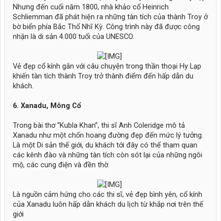
Nhưng đến cuối năm 1800, nhà khảo cổ Heinrich
Schliemman đã phát hiện ra những tàn tích của thành Troy ở
bờ biển phía Bắc Thổ Nhĩ Kỳ. Công trình này đã được công
nhận là di sản 4.000 tuổi của UNESCO.
​
Vẻ đẹp cổ kính gắn với câu chuyện trong thần thoại Hy Lạp
khiến tàn tích thành Troy trở thành điểm đến hấp dẫn du
khách.
6. Xanadu, Mông Cổ
Trong bài thơ “Kubla Khan”, thi sĩ Anh Coleridge mô tả
Xanadu như một chốn hoang đường đẹp đến mức lý tưởng.
Là một Di sản thế giới, du khách tới đây có thể tham quan
các kênh đào và những tàn tích còn sót lại của những ngôi
mộ, các cung điện và đền thờ.
​
Là nguồn cảm hứng cho các thi sĩ, vẻ đẹp bình yên, cổ kính
của Xanadu luôn hấp dẫn khách du lịch từ khắp nơi trên thế
giới