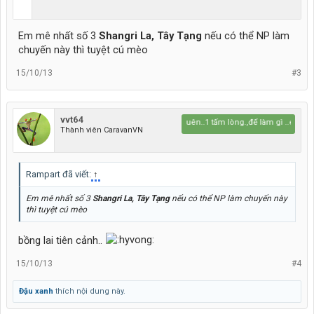
Em mê nhất số 3
Shangri La, Tây Tạng
nếu có thể NP làm
chuyến này thì tuyệt cú mèo
15/10/13
#3
vvt64
sống trên đời,phải có 1 tấm chồng..quên..1 tấm lòng.,để làm gì ..em biết 
Thành viên CaravanVN
Rampart đã viết:
↑
Em mê nhất số 3
Shangri La, Tây Tạng
nếu có thể NP làm chuyến này
thì tuyệt cú mèo
bồng lai tiên cảnh..
15/10/13
#4
Đậu xanh
thích nội dung này.