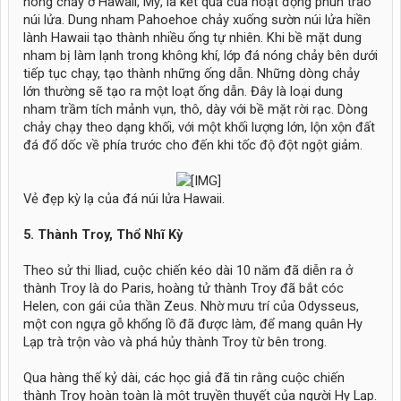
nóng chảy ở Hawaii, Mỹ, là kết quả của hoạt động phun trào
núi lửa. Dung nham Pahoehoe chảy xuống sườn núi lửa hiền
lành Hawaii tạo thành nhiều ống tự nhiên. Khi bề mặt dung
nham bị làm lạnh trong không khí, lớp đá nóng chảy bên dưới
tiếp tục chạy, tạo thành những ống dẫn. Những dòng chảy
lớn thường sẽ tạo ra một loạt ống dẫn. Đây là loại dung
nham trầm tích mảnh vụn, thô, dày với bề mặt rời rạc. Dòng
chảy chạy theo dạng khối, với một khối lượng lớn, lộn xộn đất
đá đổ dốc về phía trước cho đến khi tốc độ đột ngột giảm.
​
Vẻ đẹp kỳ lạ của đá núi lửa Hawaii.
5. Thành Troy, Thổ Nhĩ Kỳ
Theo sử thi Iliad, cuộc chiến kéo dài 10 năm đã diễn ra ở
thành Troy là do Paris, hoàng tử thành Troy đã bắt cóc
Helen, con gái của thần Zeus. Nhờ mưu trí của Odysseus,
một con ngựa gỗ khổng lồ đã được làm, để mang quân Hy
Lạp trà trộn vào và phá hủy thành Troy từ bên trong.
Qua hàng thế kỷ dài, các học giả đã tin rằng cuộc chiến
thành Troy hoàn toàn là một truyền thuyết của người Hy Lạp.