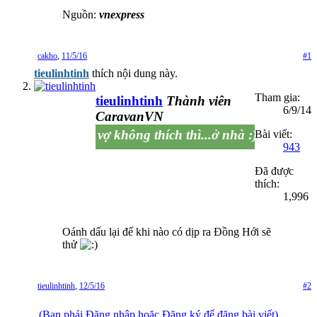
Nguồn:
vnexpress
cakho
,
11/5/16
#1
tieulinhtinh
thích nội dung này.
Tham gia:
tieulinhtinh
Thành viên
6/9/14
CaravanVN
thích thì nhích, vợ không thích thì...ở nhà :)
Bài viết:
943
Đã được
thích:
1,996
Oánh dấu lại để khi nào có dịp ra Đồng Hới sẽ
thử
tieulinhtinh
,
12/5/16
#2
(Bạn phải Đăng nhập hoặc Đăng ký để đăng bài viết)