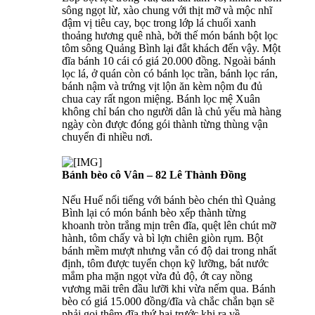
sông ngọt lừ, xào chung với thịt mỡ và mộc nhĩ
đậm vị tiêu cay, bọc trong lớp lá chuối xanh
thoảng hương quê nhà, bởi thế món bánh bột lọc
tôm sông Quảng Bình lại đắt khách đến vậy. Một
đĩa bánh 10 cái có giá 20.000 đồng. Ngoài bánh
lọc lá, ở quán còn có bánh lọc trần, bánh lọc rán,
bánh nậm và trứng vịt lộn ăn kèm nộm đu đủ
chua cay rất ngon miệng. Bánh lọc mệ Xuân
không chỉ bán cho người dân là chủ yếu mà hàng
ngày còn được đóng gói thành từng thùng vận
chuyển đi nhiều nơi.
Bánh bèo cô Vân – 82 Lê Thành Đồng
Nếu Huế nổi tiếng với bánh bèo chén thì Quảng
Bình lại có món bánh bèo xếp thành từng
khoanh tròn trắng mịn trên đĩa, quệt lên chút mỡ
hành, tôm chấy và bì lợn chiên giòn rụm. Bột
bánh mềm mượt nhưng vẫn có độ dai trong nhất
định, tôm được tuyển chọn kỹ lưỡng, bát nước
mắm pha mặn ngọt vừa đủ độ, ớt cay nồng
vương mãi trên đầu lưỡi khi vừa nếm qua. Bánh
bèo có giá 15.000 đồng/đĩa và chắc chắn bạn sẽ
phải gọi thêm đĩa thứ hai trước khi ra về.