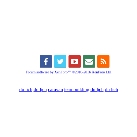
Forum software by XenForo™
©2010-2016 XenForo Ltd.
du lich
du lịch
caravan
teambuilding
du lịch
du lich
Diễn đàn
Liên kết nhanh
Tìm kiếm diễn đàn
Mới nhất