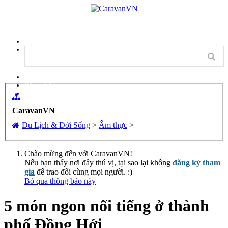
Menu
Đăng nhập
Đăng ký
CaravanVN
Du Lịch & Đời Sống
>
Ẩm thực
>
Chào mừng đến với CaravanVN!
Nếu bạn thấy nơi đây thú vị, tại sao lại không
đăng ký tham
gia
để trao đổi cùng mọi người. :)
Bỏ qua thông báo này
5 món ngon nổi tiếng ở thành
phố Đồng Hới