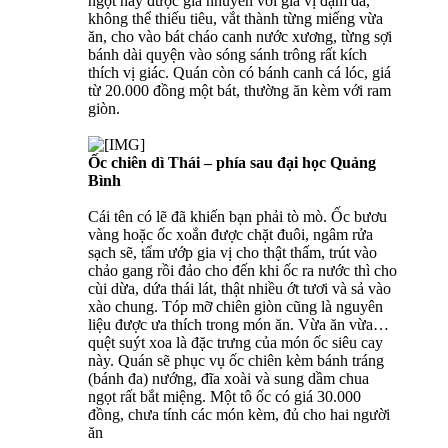
ngọt này được giã nhuyễn với gia vị đậm đà,
không thể thiếu tiêu, vắt thành từng miếng vừa
ăn, cho vào bát cháo canh nước xương, từng sợi
bánh dài quyện vào sóng sánh trông rất kích
thích vị giác. Quán còn có bánh canh cá lóc, giá
từ 20.000 đồng một bát, thường ăn kèm với ram
giòn.
Ốc chiên dì Thái – phía sau đại học Quảng
Bình
Cái tên có lẽ đã khiến bạn phải tò mò. Ốc bươu
vàng hoặc ốc xoắn được chặt đuôi, ngâm rửa
sạch sẽ, tẩm ướp gia vị cho thật thấm, trút vào
chảo gang rồi đảo cho đến khi ốc ra nước thì cho
cùi dừa, dứa thái lát, thật nhiều ớt tươi và sả vào
xào chung. Tóp mỡ chiên giòn cũng là nguyên
liệu được ưa thích trong món ăn. Vừa ăn vừa…
quệt suýt xoa là đặc trưng của món ốc siêu cay
này. Quán sẽ phục vụ ốc chiên kèm bánh tráng
(bánh đa) nướng, đĩa xoài và sung dầm chua
ngọt rất bắt miệng. Một tô ốc có giá 30.000
đồng, chưa tính các món kèm, đủ cho hai người
ăn