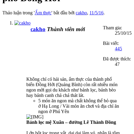
Thảo luận trong '
Ẩm thực
' bắt đầu bởi
cakho
,
11/5/16
.
Tham gia:
cakho
Thành viên mới
25/10/15
Bài viết:
445
Đã được thích:
47
Không chỉ có hải sản, ẩm thực của thành phố
biển Đồng Hới (Quảng Bình) còn rất nhiều món
ngon mời gọi du khách như bánh lọc, bánh bèo
hay bánh canh chả chá thát lát.
5 món ăn ngon mà chất không thể bỏ qua
ở Hạ Long / Vài món ăn chơi và địa chỉ ăn
ngon ở Phú Yên
Bánh lọc mệ Xuân – đường Lê Thành Đồng
Lớp bột lọc trong vắt, dai dai làm vỏ, nhân là tôm