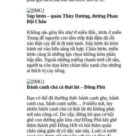
Súp lươn – quán Thùy Dương, đường Phan
Bội Châu
Không rán giòn lên như ở miền Bắc, lươn ở miền
Trung để nguyên con tẩm ướp thật đậm đà rồi
xào thật cay để át đi mùi tanh. Súp lươn ăn kèm
bánh mì vào bữa sáng rất hợp. Cháo lươn, miến
lươn cũng là những lựa chọn không kém phần
hấp dẫn. Ngoài những miếng chanh tươi cắt sẵn,
người ta còn dọn kèm chùm tiêu xanh cho những
ai thích vị cay nồng.
Bánh canh chả cá thát lát – Đồng Phú
Bạn có thể đã thưởng thức bánh canh ghẹ, bánh
canh cua, bánh canh sườn… ở nhiều nơi, tuy
nhiên bánh canh chả cá thát lát thì không phải
nơi nào cũng có. Do vậy, đừng bỏ qua cơ hội
ghé con đường gần khu chợ Đồng Phú khi ghé
thăm thành phố Đồng Hới và hỏi thăm quán
cháo sáng giản dị có đặc sản này. Loài cá nước