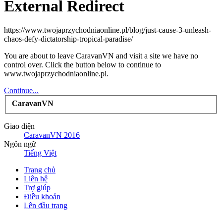
External Redirect
https://www.twojaprzychodniaonline.pl/blog/just-cause-3-unleash-
chaos-defy-dictatorship-tropical-paradise/
You are about to leave CaravanVN and visit a site we have no
control over. Click the button below to continue to
www.twojaprzychodniaonline.pl.
Continue...
CaravanVN
Giao diện
CaravanVN 2016
Ngôn ngữ
Tiếng Việt
Trang chủ
Liên hệ
Trợ giúp
Điều khoản
Lên đầu trang