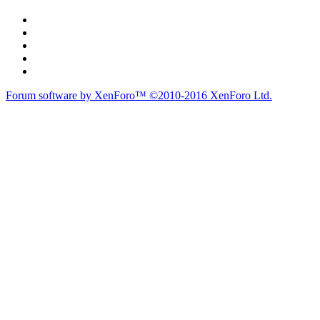
Forum software by XenForo™
©2010-2016 XenForo Ltd.
Theme designed by
Audentio Design
.
Diễn đàn
Liên kết nhanh
Tìm kiếm diễn đàn
Mới nhất
Thành viên
Liên kết nhanh
Notable Members
Đang trực tuyến
Hoạt động gần đây
New Profile Posts