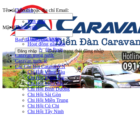
Tên tài khoản hoặc địa chỉ Email:
Diễn đàn
Tìm kiếm diễn đàn
Mới nhất
Thành viên
Mật khẩu:
Notable Members
Đang trực tuyến
Bạn đã quên mật khẩu?
Hoạt động gần đây
New Profile Posts
Duy trì trạng thái đăng nhập
Caravan trong nước
Caravan quốc tế
Các Chi Hội CaravanVN
Chi Hội Vũng Tàu
Chi Hội Đồng Nai
Chi Hội Miền Bắc
Chi Hội Bình Dương
Chi Hội Sài Gòn
Chi Hội Miền Trung
Chi Hội Củ Chi
Chi Hội Tây Ninh