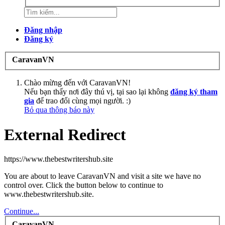
Đăng nhập
Đăng ký
CaravanVN
Chào mừng đến với CaravanVN!
Nếu bạn thấy nơi đây thú vị, tại sao lại không
đăng ký tham
gia
để trao đổi cùng mọi người. :)
Bỏ qua thông báo này
External Redirect
https://www.thebestwritershub.site
You are about to leave CaravanVN and visit a site we have no
control over. Click the button below to continue to
www.thebestwritershub.site.
Continue...
CaravanVN