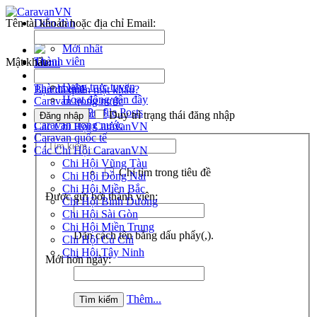
Tên tài khoản hoặc địa chỉ Email:
Diễn đàn
Tìm kiếm diễn đàn
Mới nhất
Thành viên
Mật khẩu:
Menu
Notable Members
Diễn đàn
Đang trực tuyến
Thành viên
Bạn đã quên mật khẩu?
Hoạt động gần đây
Caravan trong nước
New Profile Posts
Caravan quốc tế
Duy trì trạng thái đăng nhập
Caravan trong nước
Các Chi Hội CaravanVN
Caravan quốc tế
Các Chi Hội CaravanVN
Chi Hội Vũng Tàu
Chỉ tìm trong tiêu đề
Chi Hội Đồng Nai
Chi Hội Miền Bắc
Được gửi bởi thành viên:
Chi Hội Bình Dương
Chi Hội Sài Gòn
Chi Hội Miền Trung
Dãn cách tên bằng dấu phẩy(,).
Chi Hội Củ Chi
Chi Hội Tây Ninh
Mới hơn ngày:
Thêm...