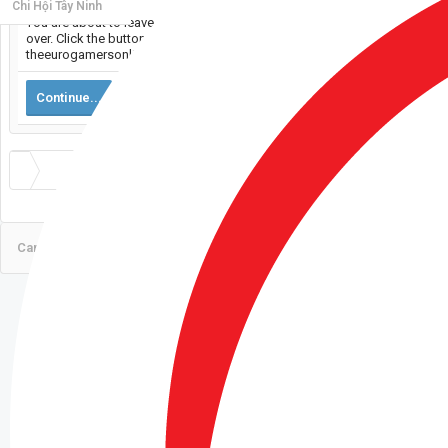
Chi Hội Tây Ninh
You are about to leave CaravanVN and visit a site we have no control
over. Click the button below to continue to
theeurogamersonline.com.
Continue...
CaravanVN 2016
Tiếng Việt
Liên hệ
Trợ giúp
Điều khoản
Lên đầu trang