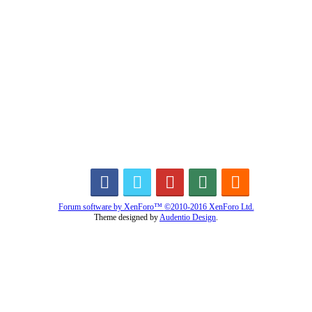
Forum software by XenForo™
©2010-2016 XenForo Ltd.
Theme designed by
Audentio Design
.
Diễn đàn
Liên kết nhanh