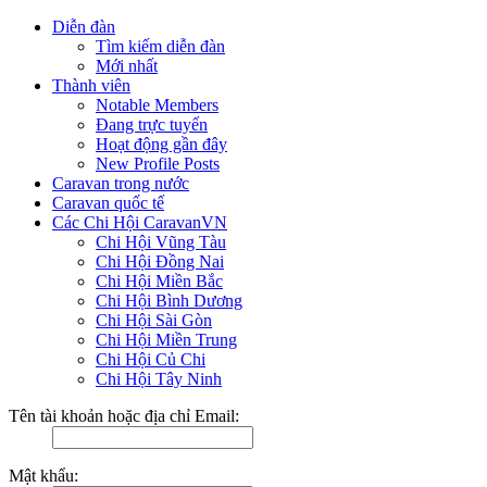
Diễn đàn
Tìm kiếm diễn đàn
Mới nhất
Thành viên
Notable Members
Đang trực tuyến
Hoạt động gần đây
New Profile Posts
Caravan trong nước
Caravan quốc tế
Các Chi Hội CaravanVN
Chi Hội Vũng Tàu
Chi Hội Đồng Nai
Chi Hội Miền Bắc
Chi Hội Bình Dương
Chi Hội Sài Gòn
Chi Hội Miền Trung
Chi Hội Củ Chi
Chi Hội Tây Ninh
Tên tài khoản hoặc địa chỉ Email:
Mật khẩu: