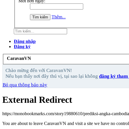
Mới hơn ngày:
Thêm...
Đăng nhập
Đăng ký
CaravanVN
Chào mừng đến với CaravanVN!
Nếu bạn thấy nơi đây thú vị, tại sao lại không
đăng ký tham 
Bỏ qua thông báo này
External Redirect
https://monobookmarks.com/story19880610/prediksi-angka-cambodia
You are about to leave CaravanVN and visit a site we have no contro