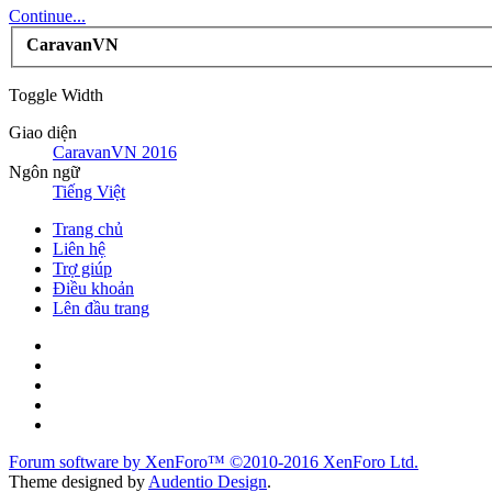
Continue...
CaravanVN
Toggle Width
Giao diện
CaravanVN 2016
Ngôn ngữ
Tiếng Việt
Trang chủ
Liên hệ
Trợ giúp
Điều khoản
Lên đầu trang
Forum software by XenForo™
©2010-2016 XenForo Ltd.
Theme designed by
Audentio Design
.