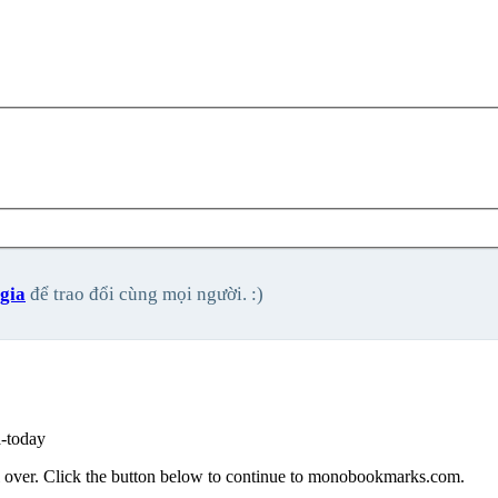
gia
để trao đổi cùng mọi người. :)
-today
l over. Click the button below to continue to monobookmarks.com.