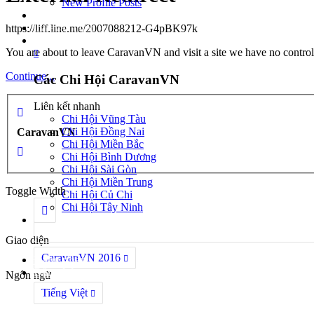
New Profile Posts
Caravan trong nước
Caravan quốc tế
https://liff.line.me/2007088212-G4pBK97k
Các Chi Hội CaravanVN
You are about to leave CaravanVN and visit a site we have no control o
Continue...
Các Chi Hội CaravanVN
Liên kết nhanh
Chi Hội Vũng Tàu
Chi Hội Đồng Nai
CaravanVN
Chi Hội Miền Bắc
Chi Hội Bình Dương
Chi Hội Sài Gòn
Chi Hội Miền Trung
Toggle Width
Chi Hội Củ Chi
Chi Hội Tây Ninh
Giao diện
CaravanVN 2016
Đăng nhập
Đăng ký
Ngôn ngữ
Tiếng Việt