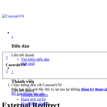
Diễn đàn
Diễn đàn
Liên kết nhanh
Tìm kiếm diễn đàn
Mới nhất
CaravanVN
Thành viên
Thành viên
Chào mừng đến với CaravanVN!
Nếu bạn thấy nơi đây thú vị, tại sao lại không
đăng ký tham g
Liên kết nhanh
Bỏ qua thông báo này
Notable Members
Đang trực tuyến
External Redirect
Hoạt động gần đây