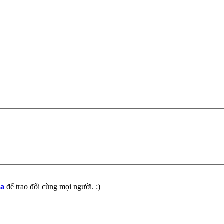
ia
để trao đổi cùng mọi người. :)