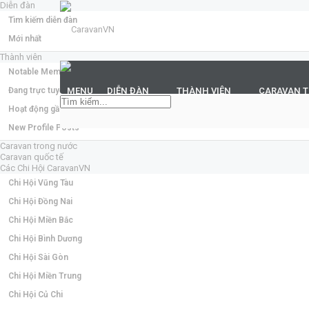
Diễn đàn
Tìm kiếm diễn đàn
Mới nhất
Thành viên
Notable Members
Đang trực tuyến
MENU
DIỄN ĐÀN
THÀNH VIÊN
CARAVAN 
Hoạt động gần đây
New Profile Posts
Caravan trong nước
Caravan quốc tế
Các Chi Hội CaravanVN
Chi Hội Vũng Tàu
Chi Hội Đồng Nai
Chi Hội Miền Bắc
Chi Hội Bình Dương
Chi Hội Sài Gòn
Chi Hội Miền Trung
Chi Hội Củ Chi