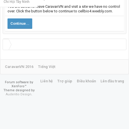
Chi Hội Tây Ninh
You are about to leave CaravanVN and visit a site we have no control
over. Click the button below to continue to cellbio4.weebly.com.
Continue...
CaravanVN 2016
Tiếng Việt
Liên hệ
Trợ giúp
Điều khoản
Lên đầu trang
Forum software by
XenForo™
Theme designed by
Audentio Design
.