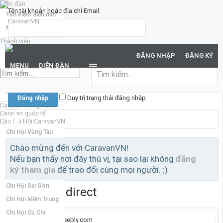
Diễn đàn
Tên tài khoản hoặc địa chỉ Email:
Tìm kiếm diễn đàn
Mới nhất
Thành viên
Mật khẩu:
Notable Members
ĐĂNG NHẬP
ĐĂNG KÝ
Đang trực tuyến
MENU
DIỄN ĐÀN
Hoạt động gần đây
Bạn đã quên mật khẩu?
New Profile Posts
Duy trì trạng thái đăng nhập
Caravan trong nước
Caravan quốc tế
Các Chi Hội CaravanVN
Chi Hội Vũng Tàu
Chi Hội Đồng Nai
Chào mừng đến với CaravanVN!
Nếu bạn thấy nơi đây thú vị, tại sao lại không
đăng
Chi Hội Miền Bắc
ký tham gia
để trao đổi cùng mọi người. :)
Chi Hội Bình Dương
Chi Hội Sài Gòn
External Redirect
Chi Hội Miền Trung
Chi Hội Củ Chi
https://cellbio4.weebly.com