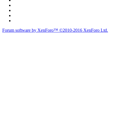
Forum software by XenForo™
©2010-2016 XenForo Ltd.
Theme designed by
Audentio Design
.
Diễn đàn
Liên kết nhanh
Tìm kiếm diễn đàn
Mới nhất
Thành viên
Liên kết nhanh
Notable Members
Đang trực tuyến
Hoạt động gần đây
New Profile Posts