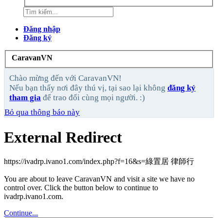
Đăng nhập
Đăng ký
CaravanVN
Chào mừng đến với CaravanVN!
Nếu bạn thấy nơi đây thú vị, tại sao lại không
đăng ký
tham gia
để trao đổi cùng mọi người. :)
Bỏ qua thông báo này
External Redirect
https://ivadrp.ivano1.com/index.php?f=16&s=綠置居 律師行
You are about to leave CaravanVN and visit a site we have no
control over. Click the button below to continue to
ivadrp.ivano1.com.
Continue...