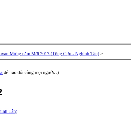
avan Mừng năm Mới 2013 (Tống Cựu - Nghinh Tân)
>
ia
để trao đổi cùng mọi người. :)
2
inh Tân)