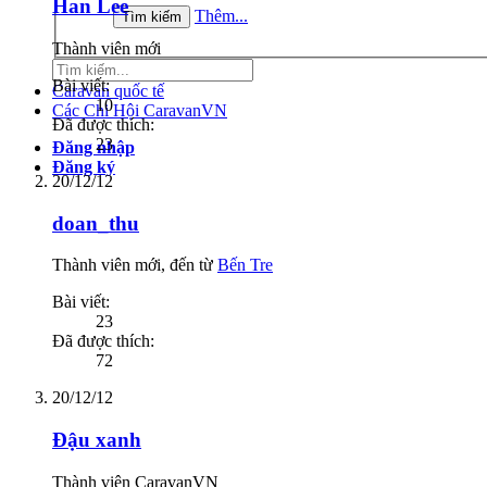
Han Lee
Thêm...
Thành viên mới
Bài viết:
Caravan quốc tế
10
Các Chi Hội CaravanVN
Đã được thích:
23
Đăng nhập
Đăng ký
20/12/12
doan_thu
Thành viên mới
,
đến từ
Bến Tre
Bài viết:
23
Đã được thích:
72
20/12/12
Đậu xanh
Thành viên CaravanVN