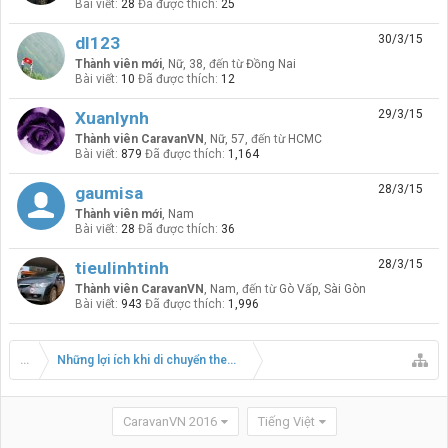
Bài viết:
28
Đã được thích:
25
30/3/15
dl123
Thành viên mới
, Nữ, 38,
đến từ
Đồng Nai
Bài viết:
10
Đã được thích:
12
29/3/15
Xuanlynh
Thành viên CaravanVN
, Nữ, 57,
đến từ
HCMC
Bài viết:
879
Đã được thích:
1,164
28/3/15
gaumisa
Thành viên mới
, Nam
Bài viết:
28
Đã được thích:
36
28/3/15
tieulinhtinh
Thành viên CaravanVN
, Nam,
đến từ
Gò Vấp, Sài Gòn
Bài viết:
943
Đã được thích:
1,996
...
Những lợi ích khi di chuyển theo đoàn Caravan
CaravanVN 2016
Tiếng Việt